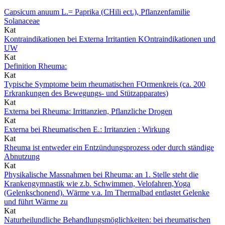
Capsicum anuum L.= Paprika (CHili ect.), Pflanzenfamilie
Solanaceae
Kat
Kontraindikationen bei Externa Irritantien KOntraindikationen und
UW
Kat
Definition Rheuma:
Kat
Typische Symptome beim rheumatischen FOrmenkreis (ca. 200
Erkrankungen des Bewegungs- und Stützapparates)
Kat
Externa bei Rheuma: Irrittanzien, Pflanzliche Drogen
Kat
Externa bei Rheumatischen E.: Irritanzien : Wirkung
Kat
Rheuma ist entweder ein Entzündungsprozess oder durch ständige
Abnutzung
Kat
Physikalische Massnahmen bei Rheuma: an 1. Stelle steht die
Krankengymnastik wie z.b. Schwimmen, Velofahren,Yoga
(Gelenkschonend). Wärme v.a. Im Thermalbad entlastet Gelenke
und führt Wärme zu
Kat
Naturheilundliche Behandlungsmöglichkeiten: bei rheumatischen