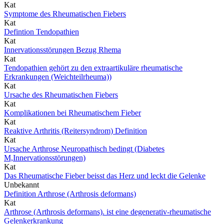
Kat
Symptome des Rheumatischen Fiebers
Kat
Defintion Tendopathien
Kat
Innervationsstörungen Bezug Rhema
Kat
Tendopathien gehört zu den extraartikuläre rheumatische
Erkrankungen (Weichteilrheuma))
Kat
Ursache des Rheumatischen Fiebers
Kat
Komplikationen bei Rheumatischem Fieber
Kat
Reaktive Arthritis (Reitersyndrom) Definition
Kat
Ursache Arthrose Neuropathisch bedingt (Diabetes
M,Innervationsstörungen)
Kat
Das Rheumatische Fieber beisst das Herz und leckt die Gelenke
Unbekannt
Definition Arthrose (Arthrosis deformans)
Kat
Arthrose (Arthrosis deformans). ist eine degenerativ-rheumatische
Gelenkerkrankung