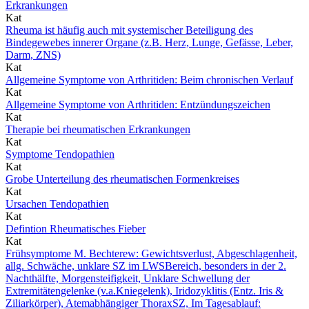
Erkrankungen
Kat
Rheuma ist häufig auch mit systemischer Beteiligung des
Bindegewebes innerer Organe (z.B. Herz, Lunge, Gefässe, Leber,
Darm, ZNS)
Kat
Allgemeine Symptome von Arthritiden: Beim chronischen Verlauf
Kat
Allgemeine Symptome von Arthritiden: Entzündungszeichen
Kat
Therapie bei rheumatischen Erkrankungen
Kat
Symptome Tendopathien
Kat
Grobe Unterteilung des rheumatischen Formenkreises
Kat
Ursachen Tendopathien
Kat
Defintion Rheumatisches Fieber
Kat
Frühsymptome M. Bechterew: Gewichtsverlust, Abgeschlagenheit,
allg. Schwäche, unklare SZ im LWSBereich, besonders in der 2.
Nachthälfte, Morgensteifigkeit, Unklare Schwellung der
Extremitätengelenke (v.a.Kniegelenk), Iridozyklitis (Entz. Iris &
Ziliarkörper), Atemabhängiger ThoraxSZ, Im Tagesablauf: