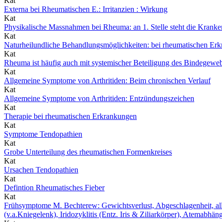
Kat
Externa bei Rheumatischen E.: Irritanzien : Wirkung
Kat
Physikalische Massnahmen bei Rheuma: an 1. Stelle steht die Kran
Kat
Naturheilundliche Behandlungsmöglichkeiten: bei rheumatischen Er
Kat
Rheuma ist häufig auch mit systemischer Beteiligung des Bindegewe
Kat
Allgemeine Symptome von Arthritiden: Beim chronischen Verlauf
Kat
Allgemeine Symptome von Arthritiden: Entzündungszeichen
Kat
Therapie bei rheumatischen Erkrankungen
Kat
Symptome Tendopathien
Kat
Grobe Unterteilung des rheumatischen Formenkreises
Kat
Ursachen Tendopathien
Kat
Defintion Rheumatisches Fieber
Kat
Frühsymptome M. Bechterew: Gewichtsverlust, Abgeschlagenheit, all
(v.a.Kniegelenk), Iridozyklitis (Entz. Iris & Ziliarkörper), Atemabhä