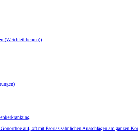
en (Weichteilrheuma))
örungen)
elenkerkrankung
nd Gonorrhoe auf, oft mit Psoriasisähnlichen Ausschlägen am ganzen Kö