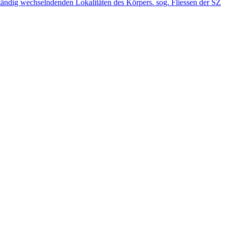
tändig wechselndenden Lokalitäten des Körpers. sog. Fliessen der SZ