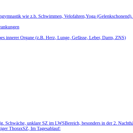
kengymnastik wie z.b. Schwimmen, Velofahren,Yoga (Gelenkschonend).
krankungen
bes innerer Organe (z.B. Herz, Lunge, Gefässe, Leber, Darm, ZNS)
g. Schwäche, unklare SZ im LWSBereich, besonders in der 2. Nachthäl
ngiger ThoraxSZ, Im Tagesablauf: