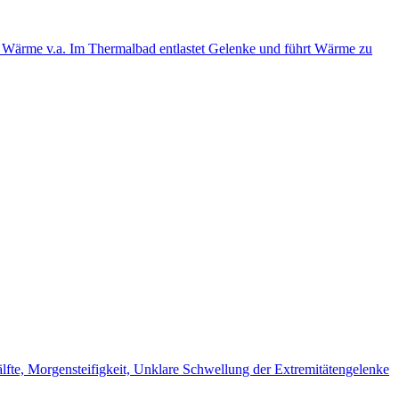
 Wärme v.a. Im Thermalbad entlastet Gelenke und führt Wärme zu
fte, Morgensteifigkeit, Unklare Schwellung der Extremitätengelenke