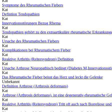
Kat
Symptome des Rheumatischen Fiebers
Kat
Defintion Tendopathien
Kat
Innervationsstörungen Bezug Rhema
Kat
Tendopathien gehört zu den extraartikuläre rheumatische Erkrankung
Kat
Ursache des Rheumatischen Fiebers
Kat
Komplikationen bei Rheumatischem Fieber
Kat
Reaktive Arthritis (Reitersyndrom) Definition
Kat
Ursache Arthrose Neuropathisch bedingt (Diabetes M,Innervationsst
Kat
Das Rheumatische Fieber beisst das Herz und leckt die Gelenke
Unbekannt
Definition Arthrose (Arthrosis deformans)
Kat
Arthrose (Arthrosis deformans). ist eine degenerativ-rheumatische G
Kat
Reaktive Arthtritis (Reitersyndrom) Tritt oft auch nach Borreliose u
Kat