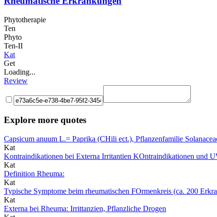
Rheumatische Erkrankungen
Phytotherapie
Ten
Phyto
Ten-II
Kat
Get
Loading...
Review
Explore more quotes
Capsicum anuum L.= Paprika (CHili ect.), Pflanzenfamilie Solanacea
Kat
Kontraindikationen bei Externa Irritantien KOntraindikationen und 
Kat
Definition Rheuma:
Kat
Typische Symptome beim rheumatischen FOrmenkreis (ca. 200 Erkra
Kat
Externa bei Rheuma: Irrittanzien, Pflanzliche Drogen