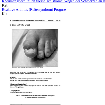
Rheuma=griech. = Ich fliesse, ich ströme: Wegen der Schmerzen an s
Kat
Reaktive Arthritis (Reitersyndrom) Prognse
Kat