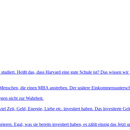
udiert. Heißt das, dass Harvard eine gute Schule ist? Das wissen wir nich
ls Menschen, die einen MBA anstreben. Der spätere Einkommensunters
en nicht zur Wahrheit.
el Zeit, Geld, Energie, Liebe etc. investiert haben. Das investierte 
ieren. Egal, was sie bereits investiert haben, es zählt einzig das Jetzt