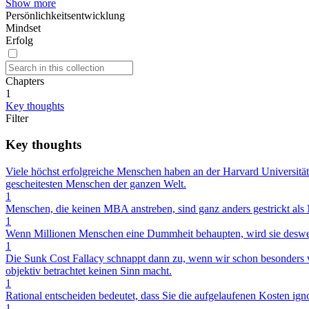
Show more
Persönlichkeitsentwicklung
Mindset
Erfolg
Chapters
1
Key thoughts
Filter
Key thoughts
Viele höchst erfolgreiche Menschen haben an der Harvard Universität st
gescheitesten Menschen der ganzen Welt.
1
Menschen, die keinen MBA anstreben, sind ganz anders gestrickt a
1
Wenn Millionen Menschen eine Dummheit behaupten, wird sie desweg
1
Die Sunk Cost Fallacy schnappt dann zu, wenn wir schon besonders vi
objektiv betrachtet keinen Sinn macht.
1
Rational entscheiden bedeutet, dass Sie die aufgelaufenen Kosten ignor
1