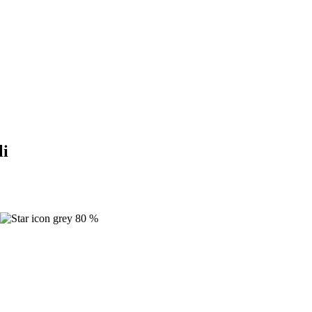
li
80 %