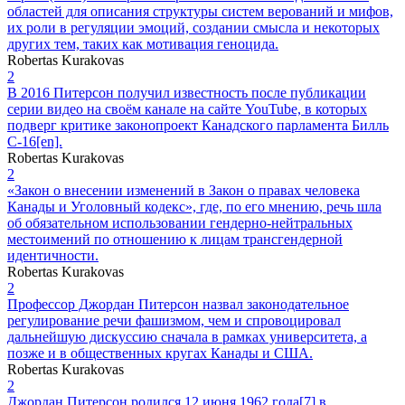
областей для описания структуры систем верований и мифов,
их роли в регуляции эмоций, создании смысла и некоторых
других тем, таких как мотивация геноцида.
Robertas Kurakovas
2
В 2016 Питерсон получил известность после публикации
серии видео на своём канале на сайте YouTube, в которых
подверг критике законопроект Канадского парламента Билль
C-16[en].
Robertas Kurakovas
2
«Закон о внесении изменений в Закон о правах человека
Канады и Уголовный кодекс», где, по его мнению, речь шла
об обязательном использовании гендерно-нейтральных
местоимений по отношению к лицам трансгендерной
идентичности.
Robertas Kurakovas
2
Профессор Джордан Питерсон назвал законодательное
регулирование речи фашизмом, чем и спровоцировал
дальнейшую дискуссию сначала в рамках университета, а
позже и в общественных кругах Канады и США.
Robertas Kurakovas
2
Джордан Питерсон родился 12 июня 1962 года[7] в