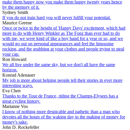
make them happy now you make them happy twenty years hence
by the memory of it.
Sydney Smith
If you do not train hard you will never fulfill your potential.
Maurice Greene
Once or twice in the height of 'Happy Days' excitement, which had
more to do with Henry Winkler as The Fonz than ever had to do
with me, we were kind of like a boy band for a year or so, and we
would go out on personal appearances and feel the limousine
rocking, and the grabbing at your clothes and people trying to steal
your cap.
Ron Howard
We all live under the same sky, but we don't all have the same
horizon.
Konrad Adenauer
My job is more about helping people tell their stories in ever more
interesting ways.
Eva Chen
Thanks to the Tour de France, riding the Champs-Elysees has a
great cycling history.
Marianne Vos
I know of nothing more despicable and pathetic than a man who
devotes all the hours of the waking day to the making of money for
money's sake.
John D. Rockefeller