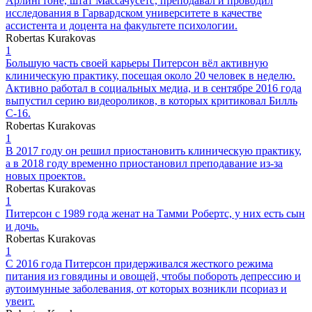
Арлингтоне, штат Массачусетс, преподавал и проводил
исследования в Гарвардском университете в качестве
ассистента и доцента на факультете психологии.
Robertas Kurakovas
1
Большую часть своей карьеры Питерсон вёл активную
клиническую практику, посещая около 20 человек в неделю.
Активно работал в социальных медиа, и в сентябре 2016 года
выпустил серию видеороликов, в которых критиковал Билль
С-16.
Robertas Kurakovas
1
В 2017 году он решил приостановить клиническую практику,
а в 2018 году временно приостановил преподавание из-за
новых проектов.
Robertas Kurakovas
1
Питерсон с 1989 года женат на Тамми Робертс, у них есть сын
и дочь.
Robertas Kurakovas
1
С 2016 года Питерсон придерживался жесткого режима
питания из говядины и овощей, чтобы побороть депрессию и
аутоимунные заболевания, от которых возникли псориаз и
увеит.