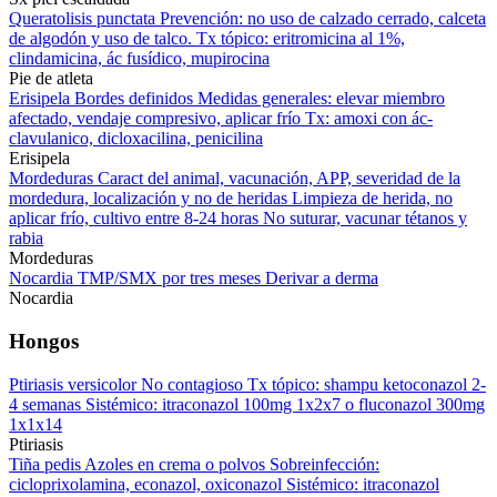
Queratolisis punctata Prevención: no uso de calzado cerrado, calceta
de algodón y uso de talco. Tx tópico: eritromicina al 1%,
clindamicina, ác fusídico, mupirocina
Pie de atleta
Erisipela Bordes definidos Medidas generales: elevar miembro
afectado, vendaje compresivo, aplicar frío Tx: amoxi con ác-
clavulanico, dicloxacilina, penicilina
Erisipela
Mordeduras Caract del animal, vacunación, APP, severidad de la
mordedura, localización y no de heridas Limpieza de herida, no
aplicar frío, cultivo entre 8-24 horas No suturar, vacunar tétanos y
rabia
Mordeduras
Nocardia TMP/SMX por tres meses Derivar a derma
Nocardia
Hongos
Ptiriasis versicolor No contagioso Tx tópico: shampu ketoconazol 2-
4 semanas Sistémico: itraconazol 100mg 1x2x7 o fluconazol 300mg
1x1x14
Ptiriasis
Tiña pedis Azoles en crema o polvos Sobreinfección:
cicloprixolamina, econazol, oxiconazol Sistémico: itraconazol