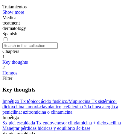
Tratamientos
Show more
Medical
treatment
dermatology
Spanish
Chapters
1
Key thoughts
2
Hongos
Filter
Key thoughts
Impétigo Tx tópico: ácido fusídico/Mupirocina Tx sistémico:
dicloxcilina, amoxi-clavulánico, cefalexina 2da línea alergia a
penicilina: azitromicina o clinamicina
Impétigo
Sx piel escaldada Tx endovenoso: clindamicina + dicloxacilina
Manejrar pérdidas hidricas y equilibrio ác-base
Sx piel escaldada