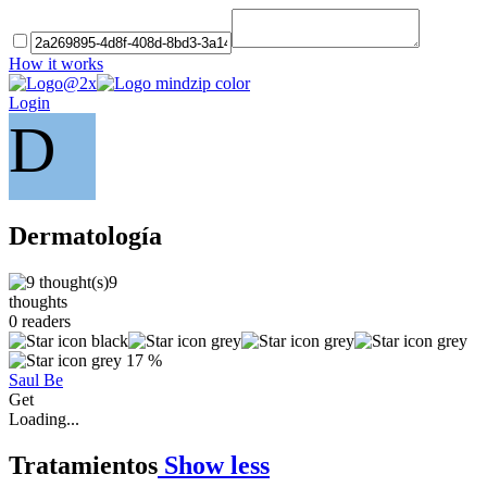
How it works
Login
D
Dermatología
9
thoughts
0
readers
17 %
Saul Be
Get
Loading...
Tratamientos
Show less