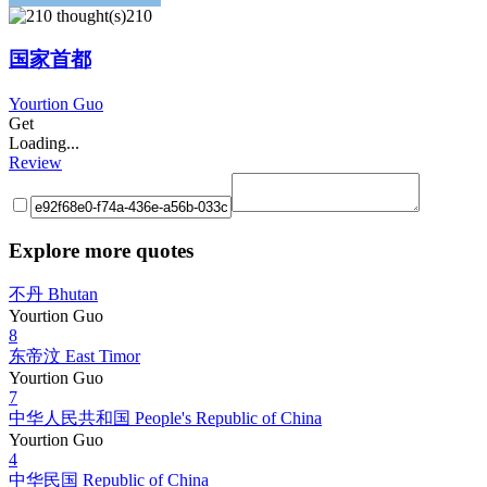
210
国家首都
Yourtion Guo
Get
Loading...
Review
Explore more quotes
不丹 Bhutan
Yourtion Guo
8
东帝汶 East Timor
Yourtion Guo
7
中华人民共和国 People's Republic of China
Yourtion Guo
4
中华民国 Republic of China