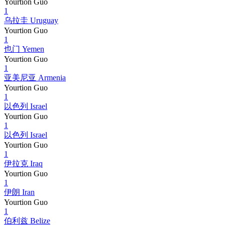
Yourtion Guo
1
乌拉圭 Uruguay
Yourtion Guo
1
也门 Yemen
Yourtion Guo
1
亚美尼亚 Armenia
Yourtion Guo
1
以色列 Israel
Yourtion Guo
1
以色列 Israel
Yourtion Guo
1
伊拉克 Iraq
Yourtion Guo
1
伊朗 Iran
Yourtion Guo
1
伯利兹 Belize