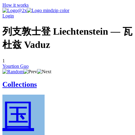
How it works
Login
列支敦士登 Liechtenstein — 瓦
杜兹 Vaduz
1
Yourtion Guo
Collections
国