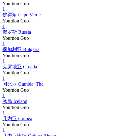
Yourtion Guo
1
佛得角 Cape Verde
Yourtion Guo
1
俄罗斯 Russia
Yourtion Guo
1
保加利亚 Bulgaria
Yourtion Guo
1
克罗地亚 Croatia
Yourtion Guo
1
冈比亚 Gambia, The
Yourtion Guo
1
冰岛 Iceland
Yourtion Guo
1
几内亚 Guinea
Yourtion Guo
1
几内亚比绍 Guinea-Bissau