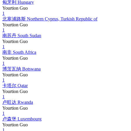
匈牙利 Hungary
Yourtion Guo
1
北塞浦路斯 Northern Cyprus, Turkish Republic of
Yourtion Guo
1
南苏丹 South Sudan
Yourtion Guo
1
南非 South Africa
Yourtion Guo
1
博茨瓦纳 Botswana
Yourtion Guo
1
卡塔尔 Qatar
Yourtion Guo
1
卢旺达 Rwanda
Yourtion Guo
1
卢森堡 Luxembourg
Yourtion Guo
1