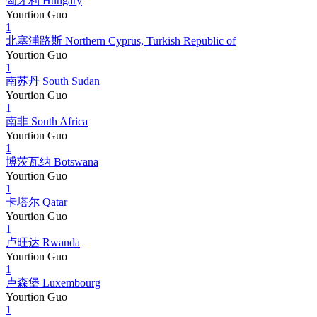
匈牙利 Hungary
Yourtion Guo
1
北塞浦路斯 Northern Cyprus, Turkish Republic of
Yourtion Guo
1
南苏丹 South Sudan
Yourtion Guo
1
南非 South Africa
Yourtion Guo
1
博茨瓦纳 Botswana
Yourtion Guo
1
卡塔尔 Qatar
Yourtion Guo
1
卢旺达 Rwanda
Yourtion Guo
1
卢森堡 Luxembourg
Yourtion Guo
1