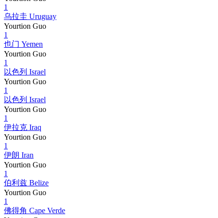
1
乌拉圭 Uruguay
Yourtion Guo
1
也门 Yemen
Yourtion Guo
1
以色列 Israel
Yourtion Guo
1
以色列 Israel
Yourtion Guo
1
伊拉克 Iraq
Yourtion Guo
1
伊朗 Iran
Yourtion Guo
1
伯利兹 Belize
Yourtion Guo
1
佛得角 Cape Verde