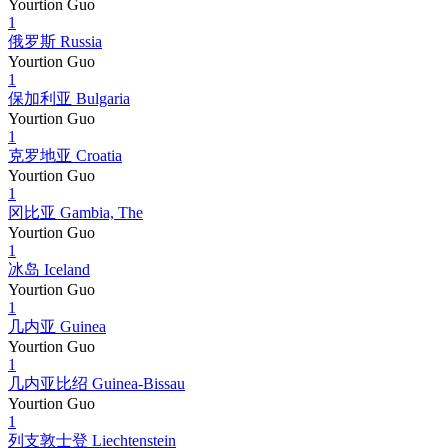
Yourtion Guo
1
俄罗斯 Russia
Yourtion Guo
1
保加利亚 Bulgaria
Yourtion Guo
1
克罗地亚 Croatia
Yourtion Guo
1
冈比亚 Gambia, The
Yourtion Guo
1
冰岛 Iceland
Yourtion Guo
1
几内亚 Guinea
Yourtion Guo
1
几内亚比绍 Guinea-Bissau
Yourtion Guo
1
列支敦士登 Liechtenstein