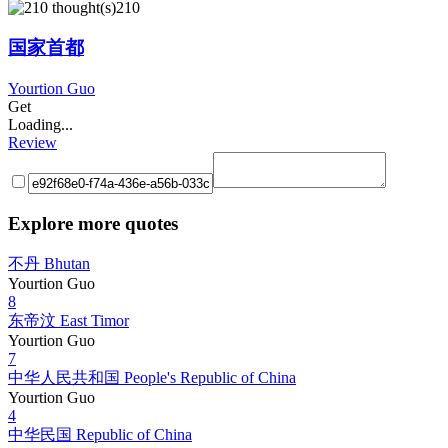
210
国家首都
Yourtion Guo
Get
Loading...
Review
Explore more quotes
不丹 Bhutan
Yourtion Guo
8
东帝汶 East Timor
Yourtion Guo
7
中华人民共和国 People's Republic of China
Yourtion Guo
4
中华民国 Republic of China