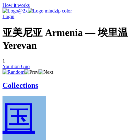
How it works
Login
亚美尼亚 Armenia — 埃里温
Yerevan
1
Yourtion Guo
Collections
国