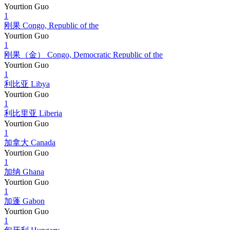
Yourtion Guo
1
刚果 Congo, Republic of the
Yourtion Guo
1
刚果（金） Congo, Democratic Republic of the
Yourtion Guo
1
利比亚 Libya
Yourtion Guo
1
利比里亚 Liberia
Yourtion Guo
1
加拿大 Canada
Yourtion Guo
1
加纳 Ghana
Yourtion Guo
1
加蓬 Gabon
Yourtion Guo
1