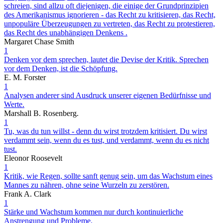
schreien, sind allzu oft diejenigen, die einige der Grundprinzipien
des Amerikanismus ignorieren - das Recht zu kritisieren, das Recht,
unpopuläre Überzeugungen zu vertreten, das Recht zu protestieren,
das Recht des unabhängigen Denkens .
Margaret Chase Smith
1
Denken vor dem sprechen, lautet die Devise der Kritik. Sprechen
vor dem Denken, ist die Schöpfung.
E. M. Forster
1
Analysen anderer sind Ausdruck unserer eigenen Bedürfnisse und
Werte.
Marshall B. Rosenberg.
1
Tu, was du tun willst - denn du wirst trotzdem kritisiert. Du wirst
verdammt sein, wenn du es tust, und verdammt, wenn du es nicht
tust.
Eleonor Roosevelt
1
Kritik, wie Regen, sollte sanft genug sein, um das Wachstum eines
Mannes zu nähren, ohne seine Wurzeln zu zerstören.
Frank A. Clark
1
Stärke und Wachstum kommen nur durch kontinuierliche
Anstrengung und Probleme.