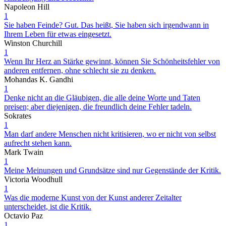
Napoleon Hill
1
Sie haben Feinde? Gut. Das heißt, Sie haben sich irgendwann in
Ihrem Leben für etwas eingesetzt.
Winston Churchill
1
Wenn Ihr Herz an Stärke gewinnt, können Sie Schönheitsfehler von
anderen entfernen, ohne schlecht sie zu denken.
Mohandas K. Gandhi
1
Denke nicht an die Gläubigen, die alle deine Worte und Taten
preisen; aber diejenigen, die freundlich deine Fehler tadeln.
Sokrates
1
Man darf andere Menschen nicht kritisieren, wo er nicht von selbst
aufrecht stehen kann.
Mark Twain
1
Meine Meinungen und Grundsätze sind nur Gegenstände der Kritik.
Victoria Woodhull
1
Was die moderne Kunst von der Kunst anderer Zeitalter
unterscheidet, ist die Kritik.
Octavio Paz
1