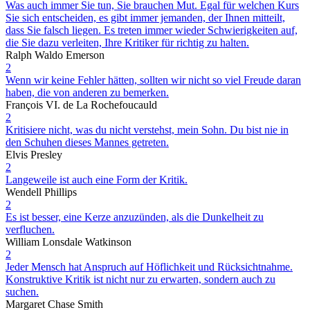
Was auch immer Sie tun, Sie brauchen Mut. Egal für welchen Kurs
Sie sich entscheiden, es gibt immer jemanden, der Ihnen mitteilt,
dass Sie falsch liegen. Es treten immer wieder Schwierigkeiten auf,
die Sie dazu verleiten, Ihre Kritiker für richtig zu halten.
Ralph Waldo Emerson
2
Wenn wir keine Fehler hätten, sollten wir nicht so viel Freude daran
haben, die von anderen zu bemerken.
François VI. de La Rochefoucauld
2
Kritisiere nicht, was du nicht verstehst, mein Sohn. Du bist nie in
den Schuhen dieses Mannes getreten.
Elvis Presley
2
Langeweile ist auch eine Form der Kritik.
Wendell Phillips
2
Es ist besser, eine Kerze anzuzünden, als die Dunkelheit zu
verfluchen.
William Lonsdale Watkinson
2
Jeder Mensch hat Anspruch auf Höflichkeit und Rücksichtnahme.
Konstruktive Kritik ist nicht nur zu erwarten, sondern auch zu
suchen.
Margaret Chase Smith