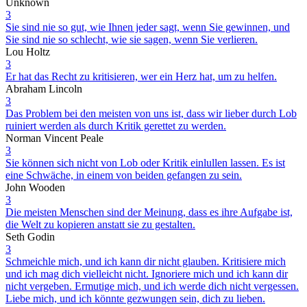
Unknown
3
Sie sind nie so gut, wie Ihnen jeder sagt, wenn Sie gewinnen, und
Sie sind nie so schlecht, wie sie sagen, wenn Sie verlieren.
Lou Holtz
3
Er hat das Recht zu kritisieren, wer ein Herz hat, um zu helfen.
Abraham Lincoln
3
Das Problem bei den meisten von uns ist, dass wir lieber durch Lob
ruiniert werden als durch Kritik gerettet zu werden.
Norman Vincent Peale
3
Sie können sich nicht von Lob oder Kritik einlullen lassen. Es ist
eine Schwäche, in einem von beiden gefangen zu sein.
John Wooden
3
Die meisten Menschen sind der Meinung, dass es ihre Aufgabe ist,
die Welt zu kopieren anstatt sie zu gestalten.
Seth Godin
3
Schmeichle mich, und ich kann dir nicht glauben. Kritisiere mich
und ich mag dich vielleicht nicht. Ignoriere mich und ich kann dir
nicht vergeben. Ermutige mich, und ich werde dich nicht vergessen.
Liebe mich, und ich könnte gezwungen sein, dich zu lieben.