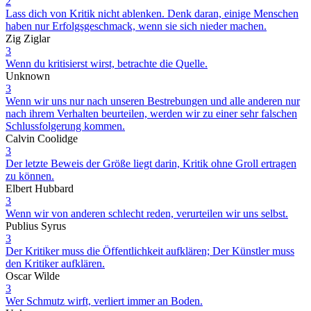
2
Lass dich von Kritik nicht ablenken. Denk daran, einige Menschen
haben nur Erfolgsgeschmack, wenn sie sich nieder machen.
Zig Ziglar
3
Wenn du kritisierst wirst, betrachte die Quelle.
Unknown
3
Wenn wir uns nur nach unseren Bestrebungen und alle anderen nur
nach ihrem Verhalten beurteilen, werden wir zu einer sehr falschen
Schlussfolgerung kommen.
Calvin Coolidge
3
Der letzte Beweis der Größe liegt darin, Kritik ohne Groll ertragen
zu können.
Elbert Hubbard
3
Wenn wir von anderen schlecht reden, verurteilen wir uns selbst.
Publius Syrus
3
Der Kritiker muss die Öffentlichkeit aufklären; Der Künstler muss
den Kritiker aufklären.
Oscar Wilde
3
Wer Schmutz wirft, verliert immer an Boden.