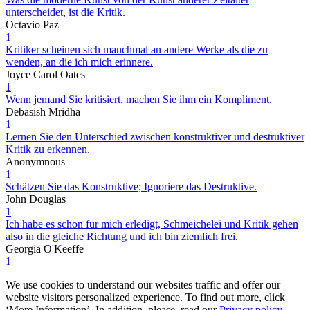
unterscheidet, ist die Kritik.
Octavio Paz
1
Kritiker scheinen sich manchmal an andere Werke als die zu
wenden, an die ich mich erinnere.
Joyce Carol Oates
1
Wenn jemand Sie kritisiert, machen Sie ihm ein Kompliment.
Debasish Mridha
1
Lernen Sie den Unterschied zwischen konstruktiver und destruktiver
Kritik zu erkennen.
Anonymnous
1
Schätzen Sie das Konstruktive; Ignoriere das Destruktive.
John Douglas
1
Ich habe es schon für mich erledigt, Schmeichelei und Kritik gehen
also in die gleiche Richtung und ich bin ziemlich frei.
Georgia O'Keeffe
1
We use cookies to understand our websites traffic and offer our
website visitors personalized experience. To find out more, click
‘More Information’. In addition, please, read our
Privacy policy
.