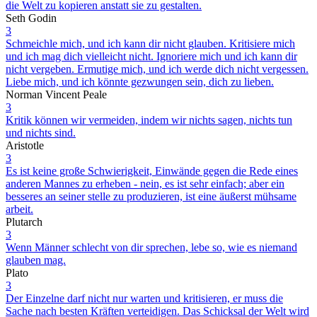
die Welt zu kopieren anstatt sie zu gestalten.
Seth Godin
3
Schmeichle mich, und ich kann dir nicht glauben. Kritisiere mich
und ich mag dich vielleicht nicht. Ignoriere mich und ich kann dir
nicht vergeben. Ermutige mich, und ich werde dich nicht vergessen.
Liebe mich, und ich könnte gezwungen sein, dich zu lieben.
Norman Vincent Peale
3
Kritik können wir vermeiden, indem wir nichts sagen, nichts tun
und nichts sind.
Aristotle
3
Es ist keine große Schwierigkeit, Einwände gegen die Rede eines
anderen Mannes zu erheben - nein, es ist sehr einfach; aber ein
besseres an seiner stelle zu produzieren, ist eine äußerst mühsame
arbeit.
Plutarch
3
Wenn Männer schlecht von dir sprechen, lebe so, wie es niemand
glauben mag.
Plato
3
Der Einzelne darf nicht nur warten und kritisieren, er muss die
Sache nach besten Kräften verteidigen. Das Schicksal der Welt wird