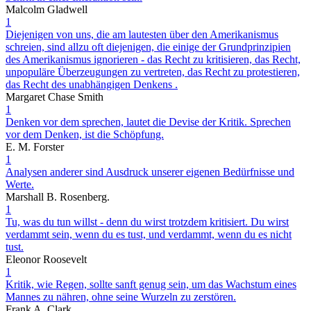
Malcolm Gladwell
1
Diejenigen von uns, die am lautesten über den Amerikanismus
schreien, sind allzu oft diejenigen, die einige der Grundprinzipien
des Amerikanismus ignorieren - das Recht zu kritisieren, das Recht,
unpopuläre Überzeugungen zu vertreten, das Recht zu protestieren,
das Recht des unabhängigen Denkens .
Margaret Chase Smith
1
Denken vor dem sprechen, lautet die Devise der Kritik. Sprechen
vor dem Denken, ist die Schöpfung.
E. M. Forster
1
Analysen anderer sind Ausdruck unserer eigenen Bedürfnisse und
Werte.
Marshall B. Rosenberg.
1
Tu, was du tun willst - denn du wirst trotzdem kritisiert. Du wirst
verdammt sein, wenn du es tust, und verdammt, wenn du es nicht
tust.
Eleonor Roosevelt
1
Kritik, wie Regen, sollte sanft genug sein, um das Wachstum eines
Mannes zu nähren, ohne seine Wurzeln zu zerstören.
Frank A. Clark