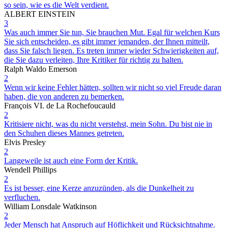
so sein, wie es die Welt verdient.
ALBERT EINSTEIN
3
Was auch immer Sie tun, Sie brauchen Mut. Egal für welchen Kurs
Sie sich entscheiden, es gibt immer jemanden, der Ihnen mitteilt,
dass Sie falsch liegen. Es treten immer wieder Schwierigkeiten auf,
die Sie dazu verleiten, Ihre Kritiker für richtig zu halten.
Ralph Waldo Emerson
2
Wenn wir keine Fehler hätten, sollten wir nicht so viel Freude daran
haben, die von anderen zu bemerken.
François VI. de La Rochefoucauld
2
Kritisiere nicht, was du nicht verstehst, mein Sohn. Du bist nie in
den Schuhen dieses Mannes getreten.
Elvis Presley
2
Langeweile ist auch eine Form der Kritik.
Wendell Phillips
2
Es ist besser, eine Kerze anzuzünden, als die Dunkelheit zu
verfluchen.
William Lonsdale Watkinson
2
Jeder Mensch hat Anspruch auf Höflichkeit und Rücksichtnahme.