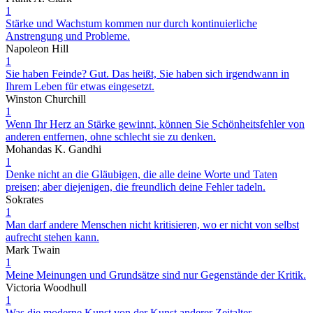
1
Stärke und Wachstum kommen nur durch kontinuierliche
Anstrengung und Probleme.
Napoleon Hill
1
Sie haben Feinde? Gut. Das heißt, Sie haben sich irgendwann in
Ihrem Leben für etwas eingesetzt.
Winston Churchill
1
Wenn Ihr Herz an Stärke gewinnt, können Sie Schönheitsfehler von
anderen entfernen, ohne schlecht sie zu denken.
Mohandas K. Gandhi
1
Denke nicht an die Gläubigen, die alle deine Worte und Taten
preisen; aber diejenigen, die freundlich deine Fehler tadeln.
Sokrates
1
Man darf andere Menschen nicht kritisieren, wo er nicht von selbst
aufrecht stehen kann.
Mark Twain
1
Meine Meinungen und Grundsätze sind nur Gegenstände der Kritik.
Victoria Woodhull
1
Was die moderne Kunst von der Kunst anderer Zeitalter