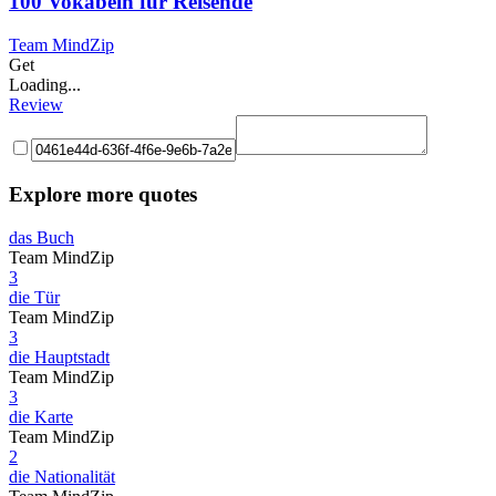
100 Vokabeln für Reisende
Team MindZip
Get
Loading...
Review
Explore more quotes
das Buch
Team MindZip
3
die Tür
Team MindZip
3
die Hauptstadt
Team MindZip
3
die Karte
Team MindZip
2
die Nationalität