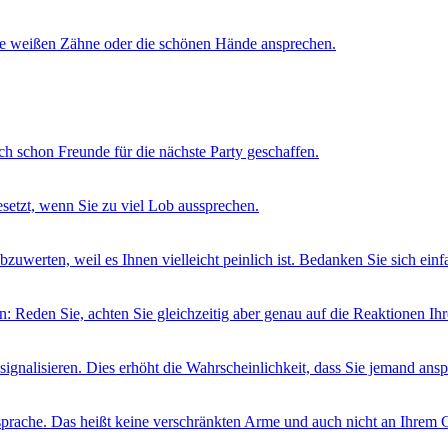
die weißen Zähne oder die schönen Hände ansprechen.
h schon Freunde für die nächste Party geschaffen.
esetzt, wenn Sie zu viel Lob aussprechen.
zuwerten, weil es Ihnen vielleicht peinlich ist. Bedanken Sie sich ei
 Reden Sie, achten Sie gleichzeitig aber genau auf die Reaktionen Ihr
gnalisieren. Dies erhöht die Wahrscheinlichkeit, dass Sie jemand anspr
sprache. Das heißt keine verschränkten Arme und auch nicht an Ihrem G