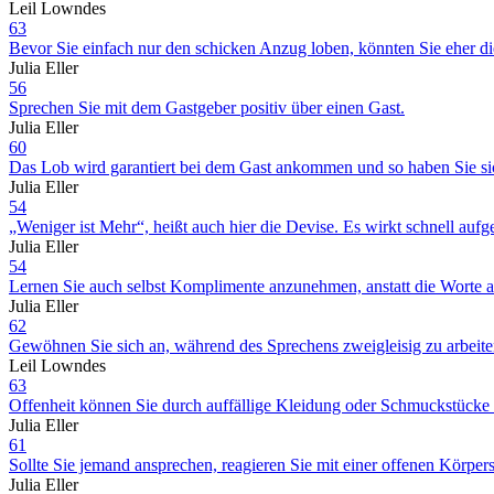
Leil Lowndes
63
Bevor Sie einfach nur den schicken Anzug loben, könnten Sie eher 
Julia Eller
56
Sprechen Sie mit dem Gastgeber positiv über einen Gast.
Julia Eller
60
Das Lob wird garantiert bei dem Gast ankommen und so haben Sie sic
Julia Eller
54
„Weniger ist Mehr“, heißt auch hier die Devise. Es wirkt schnell aufg
Julia Eller
54
Lernen Sie auch selbst Komplimente anzunehmen, anstatt die Worte ab
Julia Eller
62
Gewöhnen Sie sich an, während des Sprechens zweigleisig zu arbeiten:
Leil Lowndes
63
Offenheit können Sie durch auffällige Kleidung oder Schmuckstücke si
Julia Eller
61
Sollte Sie jemand ansprechen, reagieren Sie mit einer offenen Körper
Julia Eller