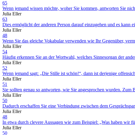
65
Wenn jemand wissen möchte, woher Sie kommen, antworten Sie nicht 
Julia Eller
63
Dies ermöglicht der anderen Person darauf einzugehen und es kann ei
Julia Eller
48
Wenn Sie das gleiche Vokabular verwenden wie Ihr Gegenüber, vermitt
Julia Eller
54
Häufig erkennen Sie an der Wortwahl, welches Sinnesorgan der ande
Julia Eller
52
Wenn jemand sagt: „Die Stille ist schön!“, dann ist derjenige offensich
Julia Eller
51
Sie sollten genau so antworten, wie Sie angesprochen wurden. Zum Beis
Julia Eller
50
Dadurch erschaffen Sie eine Verbindung zwischen dem Gesprächspar
Julia Eller
48
In etwa durch clevere Aussagen wie zum Beispiel: „Was haben wir für 
Julia Eller
50