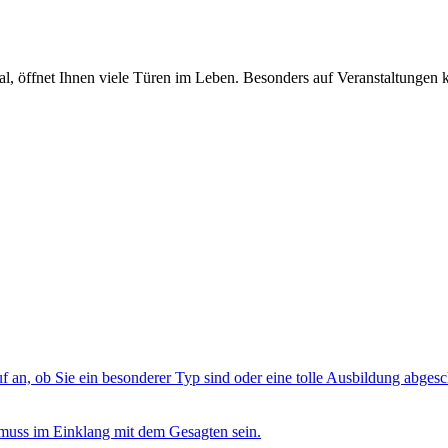
l, öffnet Ihnen viele Türen im Leben. Besonders auf Veranstaltungen 
 an, ob Sie ein besonderer Typ sind oder eine tolle Ausbildung abges
e muss im Einklang mit dem Gesagten sein.