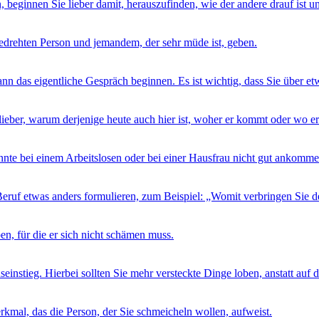
 beginnen Sie lieber damit, herauszufinden, wie der andere drauf ist u
edrehten Person und jemandem, der sehr müde ist, geben.
n das eigentliche Gespräch beginnen. Es ist wichtig, dass Sie über etw
ieber, warum derjenige heute auch hier ist, woher er kommt oder wo er
nnte bei einem Arbeitslosen oder bei einer Hausfrau nicht gut ankomme
ruf etwas anders formulieren, zum Beispiel: „Womit verbringen Sie den
n, für die er sich nicht schämen muss.
einstieg. Hierbei sollten Sie mehr versteckte Dinge loben, anstatt auf
rkmal, das die Person, der Sie schmeicheln wollen, aufweist.