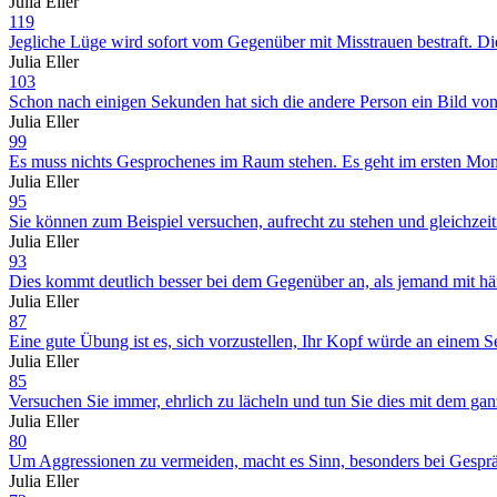
Julia Eller
119
Jegliche Lüge wird sofort vom Gegenüber mit Misstrauen bestraft. D
Julia Eller
103
Schon nach einigen Sekunden hat sich die andere Person ein Bild vo
Julia Eller
99
Es muss nichts Gesprochenes im Raum stehen. Es geht im ersten Mom
Julia Eller
95
Sie können zum Beispiel versuchen, aufrecht zu stehen und gleichzeiti
Julia Eller
93
Dies kommt deutlich besser bei dem Gegenüber an, als jemand mit hä
Julia Eller
87
Eine gute Übung ist es, sich vorzustellen, Ihr Kopf würde an einem 
Julia Eller
85
Versuchen Sie immer, ehrlich zu lächeln und tun Sie dies mit dem ga
Julia Eller
80
Um Aggressionen zu vermeiden, macht es Sinn, besonders bei Gesprä
Julia Eller