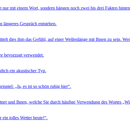
nur mit einem Wort, sondern hängen noch zwei bis drei Fakten hinten
n längeres Gespräch entstehen.
elt dies ihm das Gefühl, auf einer Wellenlänge mit Ihnen zu sein. Wen
re bevorzugt verwendet.
tlich ein akustischer Typ.
piel: „Ja, es ist so schön ruhig hier“.
tner und Ihnen, welche Sie durch häufige Verwendung des Wortes „Wi
ein tolles Wetter heute!“.