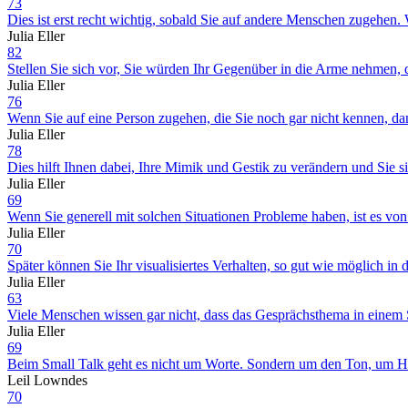
73
Dies ist erst recht wichtig, sobald Sie auf andere Menschen zugehe
Julia Eller
82
Stellen Sie sich vor, Sie würden Ihr Gegenüber in die Arme nehmen, d
Julia Eller
76
Wenn Sie auf eine Person zugehen, die Sie noch gar nicht kennen, dann
Julia Eller
78
Dies hilft Ihnen dabei, Ihre Mimik und Gestik zu verändern und Sie 
Julia Eller
69
Wenn Sie generell mit solchen Situationen Probleme haben, ist es von V
Julia Eller
70
Später können Sie Ihr visualisiertes Verhalten, so gut wie möglich in
Julia Eller
63
Viele Menschen wissen gar nicht, dass das Gesprächsthema in einem S
Julia Eller
69
Beim Small Talk geht es nicht um Worte. Sondern um den Ton, um H
Leil Lowndes
70