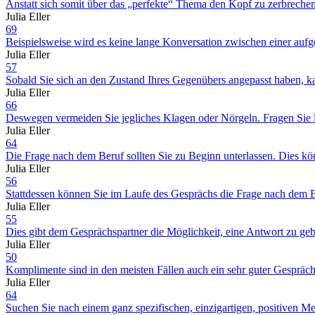
Anstatt sich somit über das „perfekte“ Thema den Kopf zu zerbrechen,
Julia Eller
69
Beispielsweise wird es keine lange Konversation zwischen einer aufg
Julia Eller
57
Sobald Sie sich an den Zustand Ihres Gegenübers angepasst haben, kan
Julia Eller
66
Deswegen vermeiden Sie jegliches Klagen oder Nörgeln. Fragen Sie l
Julia Eller
64
Die Frage nach dem Beruf sollten Sie zu Beginn unterlassen. Dies kö
Julia Eller
56
Stattdessen können Sie im Laufe des Gesprächs die Frage nach dem Be
Julia Eller
55
Dies gibt dem Gesprächspartner die Möglichkeit, eine Antwort zu gebe
Julia Eller
50
Komplimente sind in den meisten Fällen auch ein sehr guter Gesprächs
Julia Eller
64
Suchen Sie nach einem ganz spezifischen, einzigartigen, positiven Me