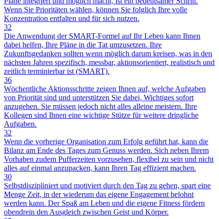
Pläne integriert und möglich macht, ist ein bedeutsamer Schritt.
Wenn Sie Prioritäten wählen, können Sie folglich Ihre volle
Konzentration entfalten und für sich nutzen.
32
Die Anwendung der SMART-Formel auf Ihr Leben kann Ihnen
dabei helfen, Ihre Pläne in die Tat umzusetzen. Ihre
Zukunftsgedanken sollten wenn möglich darum kreisen, was in den
nächsten Jahren spezifisch, messbar, aktionsorientiert, realistisch und
zeitlich terminierbar ist (SMART).
36
Wöchentliche Aktionsschritte zeigen Ihnen auf, welche Aufgaben
von Priorität sind und unterstützen Sie dabei, Wichtiges sofort
anzugehen. Sie müssen jedoch nicht alles alleine meistern. Ihre
Kollegen sind Ihnen eine wichtige Stütze für weitere dringliche
Aufgaben.
32
Wenn die vorherige Organisation zum Erfolg geführt hat, kann die
Bilanz am Ende des Tages zum Genuss werden. Sich neben Ihrem
Vorhaben zudem Pufferzeiten vorzusehen, flexibel zu sein und nicht
alles auf einmal anzupacken, kann Ihren Tag effizient machen.
30
Selbstdiszipliniert und motiviert durch den Tag zu gehen, spart eine
Menge Zeit, in der wiederum das eigene Engagement belohnt
werden kann. Der Spaß am Leben und die eigene Fitness fördern
obendrein den Ausgleich zwischen Geist und Körper.