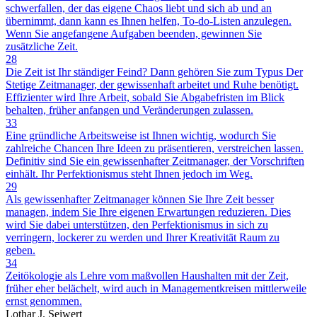
schwerfallen, der das eigene Chaos liebt und sich ab und an
übernimmt, dann kann es Ihnen helfen, To-do-Listen anzulegen.
Wenn Sie angefangene Aufgaben beenden, gewinnen Sie
zusätzliche Zeit.
28
Die Zeit ist Ihr ständiger Feind? Dann gehören Sie zum Typus Der
Stetige Zeitmanager, der gewissenhaft arbeitet und Ruhe benötigt.
Effizienter wird Ihre Arbeit, sobald Sie Abgabefristen im Blick
behalten, früher anfangen und Veränderungen zulassen.
33
Eine gründliche Arbeitsweise ist Ihnen wichtig, wodurch Sie
zahlreiche Chancen Ihre Ideen zu präsentieren, verstreichen lassen.
Definitiv sind Sie ein gewissenhafter Zeitmanager, der Vorschriften
einhält. Ihr Perfektionismus steht Ihnen jedoch im Weg.
29
Als gewissenhafter Zeitmanager können Sie Ihre Zeit besser
managen, indem Sie Ihre eigenen Erwartungen reduzieren. Dies
wird Sie dabei unterstützen, den Perfektionismus in sich zu
verringern, lockerer zu werden und Ihrer Kreativität Raum zu
geben.
34
Zeitökologie als Lehre vom maßvollen Haushalten mit der Zeit,
früher eher belächelt, wird auch in Managementkreisen mittlerweile
ernst genommen.
Lothar J. Seiwert