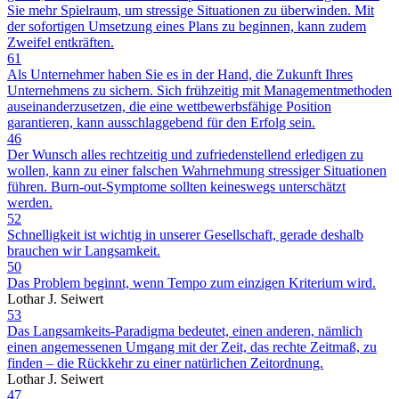
Sie mehr Spielraum, um stressige Situationen zu überwinden. Mit
der sofortigen Umsetzung eines Plans zu beginnen, kann zudem
Zweifel entkräften.
61
Als Unternehmer haben Sie es in der Hand, die Zukunft Ihres
Unternehmens zu sichern. Sich frühzeitig mit Managementmethoden
auseinanderzusetzen, die eine wettbewerbsfähige Position
garantieren, kann ausschlaggebend für den Erfolg sein.
46
Der Wunsch alles rechtzeitig und zufriedenstellend erledigen zu
wollen, kann zu einer falschen Wahrnehmung stressiger Situationen
führen. Burn-out-Symptome sollten keineswegs unterschätzt
werden.
52
Schnelligkeit ist wichtig in unserer Gesellschaft, gerade deshalb
brauchen wir Langsamkeit.
50
Das Problem beginnt, wenn Tempo zum einzigen Kriterium wird.
Lothar J. Seiwert
53
Das Langsamkeits-Paradigma bedeutet, einen anderen, nämlich
einen angemessenen Umgang mit der Zeit, das rechte Zeitmaß, zu
finden – die Rückkehr zu einer natürlichen Zeitordnung.
Lothar J. Seiwert
47