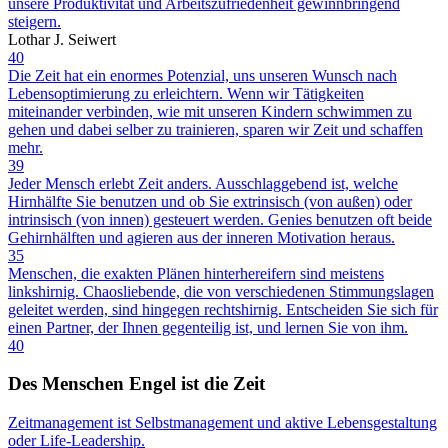
unsere Produktivität und Arbeitszufriedenheit gewinnbringend
steigern.
Lothar J. Seiwert
40
Die Zeit hat ein enormes Potenzial, uns unseren Wunsch nach
Lebensoptimierung zu erleichtern. Wenn wir Tätigkeiten
miteinander verbinden, wie mit unseren Kindern schwimmen zu
gehen und dabei selber zu trainieren, sparen wir Zeit und schaffen
mehr.
39
Jeder Mensch erlebt Zeit anders. Ausschlaggebend ist, welche
Hirnhälfte Sie benutzen und ob Sie extrinsisch (von außen) oder
intrinsisch (von innen) gesteuert werden. Genies benutzen oft beide
Gehirnhälften und agieren aus der inneren Motivation heraus.
35
Menschen, die exakten Plänen hinterhereifern sind meistens
linkshirnig. Chaosliebende, die von verschiedenen Stimmungslagen
geleitet werden, sind hingegen rechtshirnig. Entscheiden Sie sich für
einen Partner, der Ihnen gegenteilig ist, und lernen Sie von ihm.
40
Des Menschen Engel ist die Zeit
Zeitmanagement ist Selbstmanagement und aktive Lebensgestaltung
oder Life-Leadership.