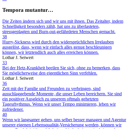
Tempora mutantur…
Die Zeiten ändern sich und wir uns mit ihnen. Das Zeitalter, indem
Schnelligkeit besonders zählt, hat uns zu überlasteten,
stressgeplagten und Burn-out-gefährdeten Menschen gemacht.
38
Hurry-Sickness wird durch den widersprüchlichen Irrglauben
ausgelöst, dass, wenn wir einfach alles genug beschleunigen
können, wir letztendlich auch alles erreichen können.
Lothar J. Seiwert
33
Bei der Hetz-Krankheit beeilen Sie sich, ohne zu bemerken, dass
Sie möglicherweise den eigentlichen Sinn verfehlen.
Lothar J. Seiwert
36
Zeit mit der Familie und Freunden zu verbringen, sind
ausschlaggebende Momente, die unser Leben bereichern. Sie sind
ein positiver Ausgleich zu unserem oftmals gehetzten
Tagesrhythmus. Wenn wir unser Tempo minimieren, leben wir
zufriedener.
40
Wenn wir langsamer gehen, uns selber besser managen und Agentur
unserer eigenen Lebensqualität-Versicherung werden, können wir