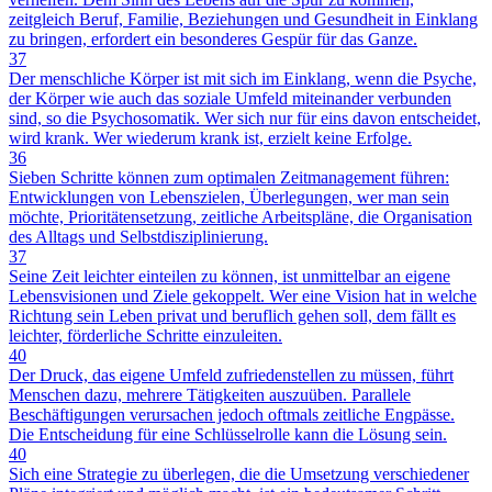
zeitgleich Beruf, Familie, Beziehungen und Gesundheit in Einklang
zu bringen, erfordert ein besonderes Gespür für das Ganze.
37
Der menschliche Körper ist mit sich im Einklang, wenn die Psyche,
der Körper wie auch das soziale Umfeld miteinander verbunden
sind, so die Psychosomatik. Wer sich nur für eins davon entscheidet,
wird krank. Wer wiederum krank ist, erzielt keine Erfolge.
36
Sieben Schritte können zum optimalen Zeitmanagement führen:
Entwicklungen von Lebenszielen, Überlegungen, wer man sein
möchte, Prioritätensetzung, zeitliche Arbeitspläne, die Organisation
des Alltags und Selbstdisziplinierung.
37
Seine Zeit leichter einteilen zu können, ist unmittelbar an eigene
Lebensvisionen und Ziele gekoppelt. Wer eine Vision hat in welche
Richtung sein Leben privat und beruflich gehen soll, dem fällt es
leichter, förderliche Schritte einzuleiten.
40
Der Druck, das eigene Umfeld zufriedenstellen zu müssen, führt
Menschen dazu, mehrere Tätigkeiten auszuüben. Parallele
Beschäftigungen verursachen jedoch oftmals zeitliche Engpässe.
Die Entscheidung für eine Schlüsselrolle kann die Lösung sein.
40
Sich eine Strategie zu überlegen, die die Umsetzung verschiedener