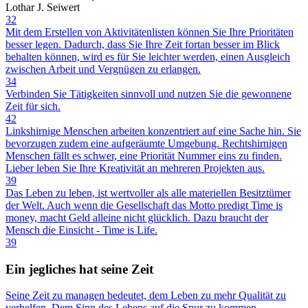
Lothar J. Seiwert
32
Mit dem Erstellen von Aktivitätenlisten können Sie Ihre Prioritäten
besser legen. Dadurch, dass Sie Ihre Zeit fortan besser im Blick
behalten können, wird es für Sie leichter werden, einen Ausgleich
zwischen Arbeit und Vergnügen zu erlangen.
34
Verbinden Sie Tätigkeiten sinnvoll und nutzen Sie die gewonnene
Zeit für sich.
42
Linkshirnige Menschen arbeiten konzentriert auf eine Sache hin. Sie
bevorzugen zudem eine aufgeräumte Umgebung. Rechtshirnigen
Menschen fällt es schwer, eine Priorität Nummer eins zu finden.
Lieber leben Sie Ihre Kreativität an mehreren Projekten aus.
39
Das Leben zu leben, ist wertvoller als alle materiellen Besitztümer
der Welt. Auch wenn die Gesellschaft das Motto predigt Time is
money, macht Geld alleine nicht glücklich. Dazu braucht der
Mensch die Einsicht - Time is Life.
39
Ein jegliches hat seine Zeit
Seine Zeit zu managen bedeutet, dem Leben zu mehr Qualität zu
verhelfen. Dem Sinn des Lebens auf die Spur zu kommen,