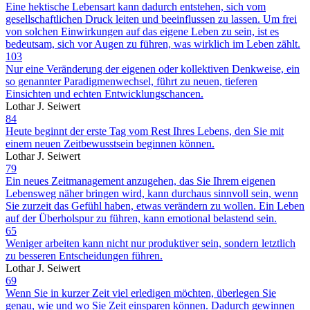
Eine hektische Lebensart kann dadurch entstehen, sich vom
gesellschaftlichen Druck leiten und beeinflussen zu lassen. Um frei
von solchen Einwirkungen auf das eigene Leben zu sein, ist es
bedeutsam, sich vor Augen zu führen, was wirklich im Leben zählt.
103
Nur eine Veränderung der eigenen oder kollektiven Denkweise, ein
so genannter Paradigmenwechsel, führt zu neuen, tieferen
Einsichten und echten Entwicklungschancen.
Lothar J. Seiwert
84
Heute beginnt der erste Tag vom Rest Ihres Lebens, den Sie mit
einem neuen Zeitbewusstsein beginnen können.
Lothar J. Seiwert
79
Ein neues Zeitmanagement anzugehen, das Sie Ihrem eigenen
Lebensweg näher bringen wird, kann durchaus sinnvoll sein, wenn
Sie zurzeit das Gefühl haben, etwas verändern zu wollen. Ein Leben
auf der Überholspur zu führen, kann emotional belastend sein.
65
Weniger arbeiten kann nicht nur produktiver sein, sondern letztlich
zu besseren Entscheidungen führen.
Lothar J. Seiwert
69
Wenn Sie in kurzer Zeit viel erledigen möchten, überlegen Sie
genau, wie und wo Sie Zeit einsparen können. Dadurch gewinnen