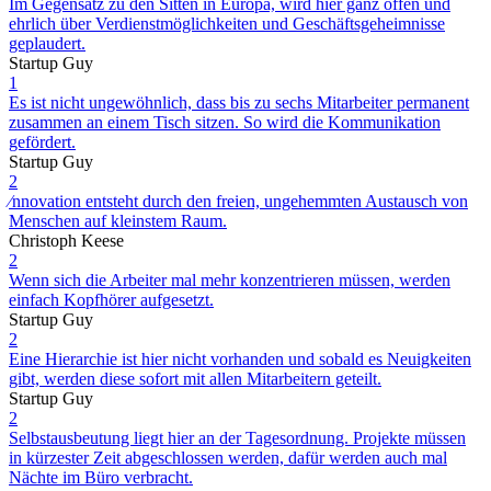
Im Gegensatz zu den Sitten in Europa, wird hier ganz offen und
ehrlich über Verdienstmöglichkeiten und Geschäftsgeheimnisse
geplaudert.
Startup Guy
1
Es ist nicht ungewöhnlich, dass bis zu sechs Mitarbeiter permanent
zusammen an einem Tisch sitzen. So wird die Kommunikation
gefördert.
Startup Guy
2
⁄nnovation entsteht durch den freien, ungehemmten Austausch von
Menschen auf kleinstem Raum.
Christoph Keese
2
Wenn sich die Arbeiter mal mehr konzentrieren müssen, werden
einfach Kopfhörer aufgesetzt.
Startup Guy
2
Eine Hierarchie ist hier nicht vorhanden und sobald es Neuigkeiten
gibt, werden diese sofort mit allen Mitarbeitern geteilt.
Startup Guy
2
Selbstausbeutung liegt hier an der Tagesordnung. Projekte müssen
in kürzester Zeit abgeschlossen werden, dafür werden auch mal
Nächte im Büro verbracht.