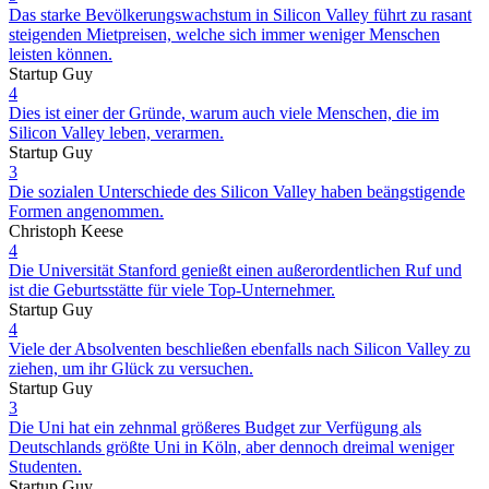
Das starke Bevölkerungswachstum in Silicon Valley führt zu rasant
steigenden Mietpreisen, welche sich immer weniger Menschen
leisten können.
Startup Guy
4
Dies ist einer der Gründe, warum auch viele Menschen, die im
Silicon Valley leben, verarmen.
Startup Guy
3
Die sozialen Unterschiede des Silicon Valley haben beängstigende
Formen angenommen.
Christoph Keese
4
Die Universität Stanford genießt einen außerordentlichen Ruf und
ist die Geburtsstätte für viele Top-Unternehmer.
Startup Guy
4
Viele der Absolventen beschließen ebenfalls nach Silicon Valley zu
ziehen, um ihr Glück zu versuchen.
Startup Guy
3
Die Uni hat ein zehnmal größeres Budget zur Verfügung als
Deutschlands größte Uni in Köln, aber dennoch dreimal weniger
Studenten.
Startup Guy