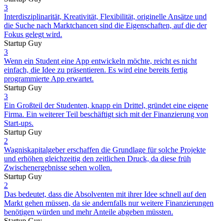
3
Interdisziplinarität, Kreativität, Flexibilität, originelle Ansätze und
die Suche nach Marktchancen sind die Eigenschaften, auf die der
Fokus gelegt wird.
Startup Guy
3
Wenn ein Student eine App entwickeln möchte, reicht es nicht
einfach, die Idee zu präsentieren. Es wird eine bereits fertig
programmierte App erwartet.
Startup Guy
3
Ein Großteil der Studenten, knapp ein Drittel, gründet eine eigene
Firma. Ein weiterer Teil beschäftigt sich mit der Finanzierung von
Start-ups.
Startup Guy
2
Wagniskapitalgeber erschaffen die Grundlage für solche Projekte
und erhöhen gleichzeitig den zeitlichen Druck, da diese früh
Zwischenergebnisse sehen wollen.
Startup Guy
2
Das bedeutet, dass die Absolventen mit ihrer Idee schnell auf den
Markt gehen müssen, da sie andernfalls nur weitere Finanzierungen
benötigen würden und mehr Anteile abgeben müssten.
Startup Guy