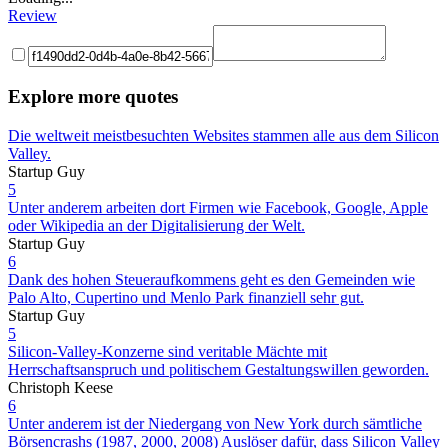
Review
Explore more quotes
Die weltweit meistbesuchten Websites stammen alle aus dem Silicon
Valley.
Startup Guy
5
Unter anderem arbeiten dort Firmen wie Facebook, Google, Apple
oder Wikipedia an der Digitalisierung der Welt.
Startup Guy
6
Dank des hohen Steueraufkommens geht es den Gemeinden wie
Palo Alto, Cupertino und Menlo Park finanziell sehr gut.
Startup Guy
5
Silicon-Valley-Konzerne sind veritable Mächte mit
Herrschaftsanspruch und politischem Gestaltungswillen geworden.
Christoph Keese
6
Unter anderem ist der Niedergang von New York durch sämtliche
Börsencrashs (1987, 2000, 2008) Auslöser dafür, dass Silicon Valley