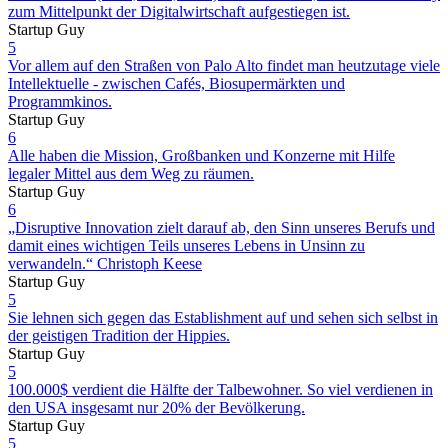
zum Mittelpunkt der Digitalwirtschaft aufgestiegen ist.
Startup Guy
5
Vor allem auf den Straßen von Palo Alto findet man heutzutage viele
Intellektuelle - zwischen Cafés, Biosupermärkten und
Programmkinos.
Startup Guy
6
Alle haben die Mission, Großbanken und Konzerne mit Hilfe
legaler Mittel aus dem Weg zu räumen.
Startup Guy
6
„Disruptive Innovation zielt darauf ab, den Sinn unseres Berufs und
damit eines wichtigen Teils unseres Lebens in Unsinn zu
verwandeln.“ Christoph Keese
Startup Guy
5
Sie lehnen sich gegen das Establishment auf und sehen sich selbst in
der geistigen Tradition der Hippies.
Startup Guy
5
100.000$ verdient die Hälfte der Talbewohner. So viel verdienen in
den USA insgesamt nur 20% der Bevölkerung.
Startup Guy
5