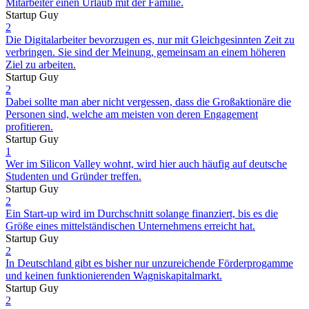
Mitarbeiter einen Urlaub mit der Familie.
Startup Guy
2
Die Digitalarbeiter bevorzugen es, nur mit Gleichgesinnten Zeit zu
verbringen. Sie sind der Meinung, gemeinsam an einem höheren
Ziel zu arbeiten.
Startup Guy
2
Dabei sollte man aber nicht vergessen, dass die Großaktionäre die
Personen sind, welche am meisten von deren Engagement
profitieren.
Startup Guy
1
Wer im Silicon Valley wohnt, wird hier auch häufig auf deutsche
Studenten und Gründer treffen.
Startup Guy
2
Ein Start-up wird im Durchschnitt solange finanziert, bis es die
Größe eines mittelständischen Unternehmens erreicht hat.
Startup Guy
2
In Deutschland gibt es bisher nur unzureichende Förderprogamme
und keinen funktionierenden Wagniskapitalmarkt.
Startup Guy
2