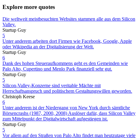
Explore more quotes
Die weltweit meistbesuchten Websites stammen alle aus dem Silicon
Valley.
Startup Guy
5
Unter anderem arbeiten dort Firmen wie Facebook, Google, Apple
oder Wikipedia an der Digitalisierung der Welt.
Startup Guy
6
Dank des hohen Steueraufkommens geht es den Gemeinden wie
Palo Alto, Cupertino und Menlo Park finanziell sehr gut.
Startup Guy
5
Silicon-Valley-Konzerne sind veritable Mächte mit
Herrschaftsanspruch und politischem Gestaltungswillen geworden.
Christoph Keese
6
Unter anderem ist der Niedergang von New York durch sämtliche
Börsencrashs (1987, 2000, 2008) Auslöser dafür, dass Silicon Valley
zum Mittelpunkt der Digitalwirtschaft aufgestiegen ist.
Startup Guy
5
Vor allem auf den Straßen von Palo Alto findet man heutzutage viele