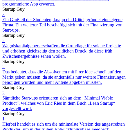
programmierte App erwartet.
Startup Guy
3
Ein Großteil der Studenten, knapp ein Drittel, gründet eine eigene
Firma. Ein weiterer Teil beschäftigt sich mit der Finanzierung von
Start-ups.
Startup Guy
2
Wagniskapitalgeber erschaffen die Grundlage für solche Projekte
und erhöhen gleichzeitig den zeitlichen Druck, da diese früh
Zwischenergebnisse sehen wollen.
Startup Guy
2
Das bedeutet, dass die Absolventen mit ihrer Idee schnell auf den
Markt gehen müssen, da sie andernfalls nur weitere Finanzierungen
benötigen würden und mehr Anteile abgeben müssten.
Startup Guy
2
Sämtliche Start-ups orientieren sich an dem „Minimal Viable
Product“, welches von Eric Ries in dem Buch „Lean Startup“
vorgestellt wird.
Startup Guy
1
Hierbei handelt es sich um die minimalste Version des angestrebten
Produktes, um in der frühen Entwicklungsphase Feedback