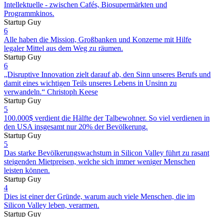
Intellektuelle - zwischen Cafés, Biosupermärkten und
Programmkinos.
Startup Guy
6
Alle haben die Mission, Großbanken und Konzerne mit Hilfe
legaler Mittel aus dem Weg zu räumen.
Startup Guy
6
„Disruptive Innovation zielt darauf ab, den Sinn unseres Berufs und
damit eines wichtigen Teils unseres Lebens in Unsinn zu
verwandeln.“ Christoph Keese
Startup Guy
5
100.000$ verdient die Hälfte der Talbewohner. So viel verdienen in
den USA insgesamt nur 20% der Bevölkerung.
Startup Guy
5
Das starke Bevölkerungswachstum in Silicon Valley führt zu rasant
steigenden Mietpreisen, welche sich immer weniger Menschen
leisten können.
Startup Guy
4
Dies ist einer der Gründe, warum auch viele Menschen, die im
Silicon Valley leben, verarmen.
Startup Guy