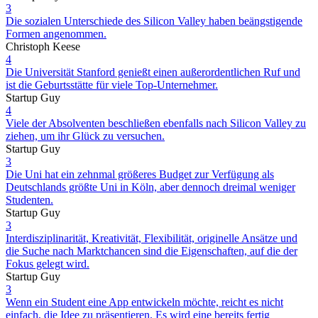
3
Die sozialen Unterschiede des Silicon Valley haben beängstigende
Formen angenommen.
Christoph Keese
4
Die Universität Stanford genießt einen außerordentlichen Ruf und
ist die Geburtsstätte für viele Top-Unternehmer.
Startup Guy
4
Viele der Absolventen beschließen ebenfalls nach Silicon Valley zu
ziehen, um ihr Glück zu versuchen.
Startup Guy
3
Die Uni hat ein zehnmal größeres Budget zur Verfügung als
Deutschlands größte Uni in Köln, aber dennoch dreimal weniger
Studenten.
Startup Guy
3
Interdisziplinarität, Kreativität, Flexibilität, originelle Ansätze und
die Suche nach Marktchancen sind die Eigenschaften, auf die der
Fokus gelegt wird.
Startup Guy
3
Wenn ein Student eine App entwickeln möchte, reicht es nicht
einfach, die Idee zu präsentieren. Es wird eine bereits fertig