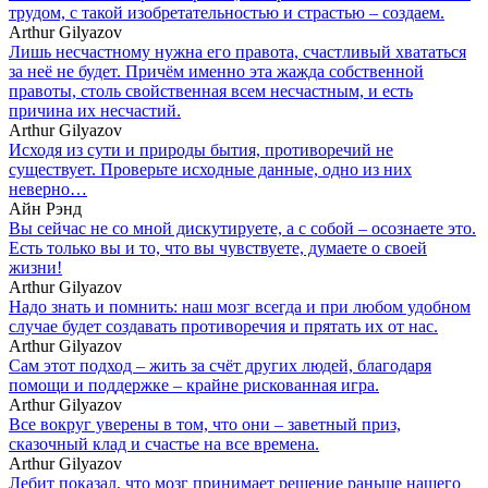
трудом, с такой изобретательностью и страстью – создаем.
Arthur Gilyazov
Лишь несчастному нужна его правота, счастливый хвататься
за неё не будет. Причём именно эта жажда собственной
правоты, столь свойственная всем несчастным, и есть
причина их несчастий.
Arthur Gilyazov
Исходя из сути и природы бытия, противоречий не
существует. Проверьте исходные данные, одно из них
неверно…
Айн Рэнд
Вы сейчас не со мной дискутируете, а с собой – осознаете это.
Есть только вы и то, что вы чувствуете, думаете о своей
жизни!
Arthur Gilyazov
Надо знать и помнить: наш мозг всегда и при любом удобном
случае будет создавать противоречия и прятать их от нас.
Arthur Gilyazov
Сам этот подход – жить за счёт других людей, благодаря
помощи и поддержке – крайне рискованная игра.
Arthur Gilyazov
Все вокруг уверены в том, что они – заветный приз,
сказочный клад и счастье на все времена.
Arthur Gilyazov
Лебит показал, что мозг принимает решение раньше нашего