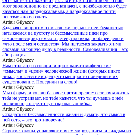
Осознаете этот важный факт: всё то, к познанию чего наш
мозг эволюционно не предназначен, с неизбежностью будет
казаться нам парадоксальным, а парадоксальное почти
невозможно осознать.
Arthur Gilyazov
Задаваясь вопросом о смысле жизни, мы с неизбежностью
натыкаемся на пустоту и бессмысленные идеи про
самореализацию, семью и детей, про вклад в общее дело и
«что после меня останется». Мы пытаемся закрыть этими
словами зияющую дыру в реальности. Самореализация – это
абстракция.
Arthur Gilyazov
Нам столько раз говорили про какие-то мифические
«смыслы» и «цели» человеческой жизни (которых никто
никогда в глаза не видел), что мы просто поверили в их
существование. Поверили на слово!
Arthur Gilyazov
Мы сформулировали базовое противоречие: если твоя жизнь
тебя не устраивает, но тебе кажется, что ты думаешь о ней
правильно, то где-то тут закралась ошибка.
Arthur Gilyazov
Страдать от бессмысленности жизни и думать, что смысл в
ней есть, – это противоречие!
Arthur Gilyazov
Строгие законы управляют и всем мирозданием, и каждым из