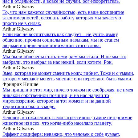
нас в отдельности, а вовсе не случай, бог-изобретатель.
Arthur Gilyazov
То, что нам кажется случайностью, есть наше восприятие
закономерностей, осознать работу которых мы зачастую
просто не в силах.
Arthur Gilyazov
Если нас не воспитывать как следует – не учить языку,
общению, прочим социальным навыкам, мы не станем
людьми в привычном понимании этого слова.
Arthur Gilyazov
Мы были обречены стать теми, кем мы стали. И не мы это
выбрали, это выбрал за нас некий, если хотите, Рок.
Arthur Gilyazov
Змея, которая не может сменить кожу, гибнет. Тоже и с умами,
которым мешают менять мнение: они перестают быть умами.
Фридрих Ницше
Мы пришли в этот мир, ничего толком не соображая, не имея
никакой собственной позиции, и на нас надели то
мировоззрение, которое на тот момент и на данной
территории было в моде.
Arthur Gilyazov
Человек, к сожалению, самое агрессивное, самое нетерпимое
животное из всех, что когда-либо населяло планету.
Arthur Gilyazov
Эффект люцифера: неважно, что человек о себе думает,