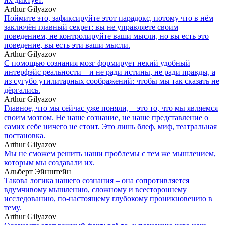
Arthur Gilyazov
Поймите это, зафиксируйте этот парадокс, потому что в нём
заключён главный секрет: вы не управляете своим
поведением, не контролируйте ваши мысли, но вы есть это
поведение, вы есть эти ваши мысли.
Arthur Gilyazov
С помощью сознания мозг формирует некий удобный
интерфэйс реальности – и не ради истины, не ради правды, а
из сугубо утилитарных соображений: чтобы мы так сказать не
дёргались.
Arthur Gilyazov
Главное, что мы сейчас уже поняли, – это то, что мы являемся
своим мозгом. Не наше сознание, не наше представление о
самих себе ничего не стоит. Это лишь блеф, миф, театральная
постановка.
Arthur Gilyazov
Мы не сможем решить наши проблемы с тем же мышлением,
которым мы создавали их.
Альберт Эйнштейн
Такова логика нашего сознания – она сопротивляется
вдумчивому мышлению, сложному и всестороннему
исследованию, по-настоящему глубокому проникновению в
тему.
Arthur Gilyazov