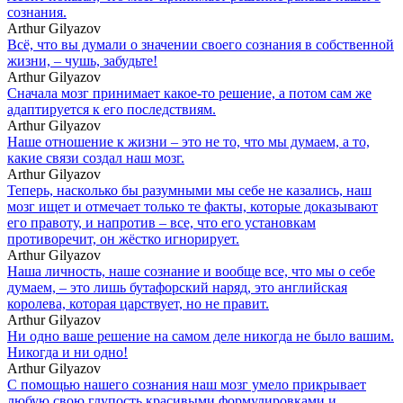
сознания.
Arthur Gilyazov
Всё, что вы думали о значении своего сознания в собственной
жизни, – чушь, забудьте!
Arthur Gilyazov
Сначала мозг принимает какое-то решение, а потом сам же
адаптируется к его последствиям.
Arthur Gilyazov
Наше отношение к жизни – это не то, что мы думаем, а то,
какие связи создал наш мозг.
Arthur Gilyazov
Теперь, насколько бы разумными мы себе не казались, наш
мозг ищет и отмечает только те факты, которые доказывают
его правоту, и напротив – все, что его установкам
противоречит, он жёстко игнорирует.
Arthur Gilyazov
Наша личность, наше сознание и вообще все, что мы о себе
думаем, – это лишь бутафорский наряд, это английская
королева, которая царствует, но не правит.
Arthur Gilyazov
Ни одно ваше решение на самом деле никогда не было вашим.
Никогда и ни одно!
Arthur Gilyazov
С помощью нашего сознания наш мозг умело прикрывает
любую свою глупость красивыми формулировками и