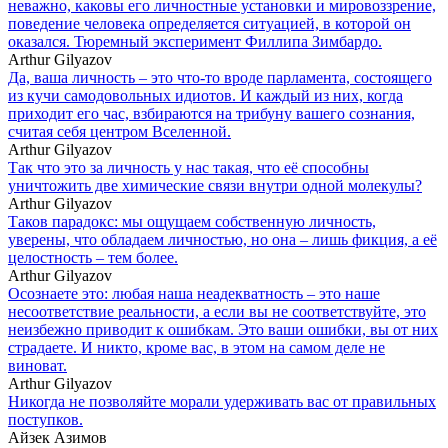
неважно, каковы его личностные установки и мировоззрение,
поведение человека определяется ситуацией, в которой он
оказался. Тюремный эксперимент Филлипа Зимбардо.
Arthur Gilyazov
Да, ваша личность – это что-то вроде парламента, состоящего
из кучи самодовольных идиотов. И каждый из них, когда
приходит его час, взбираются на трибуну вашего сознания,
считая себя центром Вселенной.
Arthur Gilyazov
Так что это за личность у нас такая, что её способны
уничтожить две химические связи внутри одной молекулы?
Arthur Gilyazov
Таков парадокс: мы ощущаем собственную личность,
уверены, что обладаем личностью, но она – лишь фикция, а её
целостность – тем более.
Arthur Gilyazov
Осознаете это: любая наша неадекватность – это наше
несоответствие реальности, а если вы не соответствуйте, это
неизбежно приводит к ошибкам. Это ваши ошибки, вы от них
страдаете. И никто, кроме вас, в этом на самом деле не
виноват.
Arthur Gilyazov
Никогда не позволяйте морали удерживать вас от правильных
поступков.
Айзек Азимов