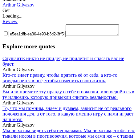
Arthur Gilyazov
Get
Loading...
Review
Explore more quotes
Слушайте: никто не придёт, не прилетит и спасать вас не
будет.
Arthur Gilyazov
Кто-то знает правду, чтобы прятать её от себя, а кто-то
вглядывается в неё, чтобы изменить свою жизнь.
Arthur Gilyazov
Вы или примите эту правду о себе и о жизни, или вернётесь в
ту иллюзию, которую привыкли считать реальностью.
Arthur Gilyazov
То, что мы помним, знаем и думаем, зависит не от реального
положения дел, а от того, в какую именно игру с нами играет
наш мозг.
Arthur Gilyazov
Мы не хотим видеть себя неправыми. Мы не хотим, чтобы нас
тыкали носом в противоречия, которые мы сами же – с таким