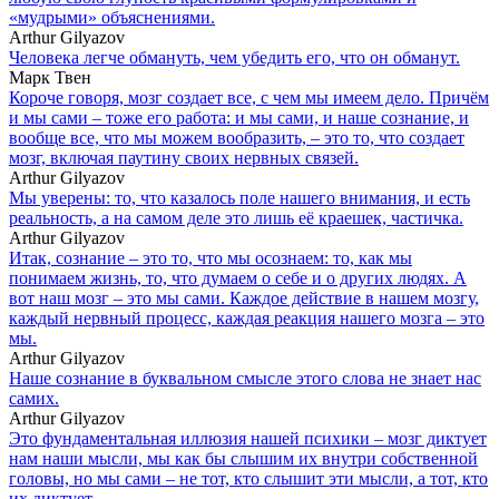
«мудрыми» объяснениями.
Arthur Gilyazov
Человека легче обмануть, чем убедить его, что он обманут.
Марк Твен
Короче говоря, мозг создает все, с чем мы имеем дело. Причём
и мы сами – тоже его работа: и мы сами, и наше сознание, и
вообще все, что мы можем вообразить, – это то, что создает
мозг, включая паутину своих нервных связей.
Arthur Gilyazov
Мы уверены: то, что казалось поле нашего внимания, и есть
реальность, а на самом деле это лишь её краешек, частичка.
Arthur Gilyazov
Итак, сознание – это то, что мы осознаем: то, как мы
понимаем жизнь, то, что думаем о себе и о других людях. А
вот наш мозг – это мы сами. Каждое действие в нашем мозгу,
каждый нервный процесс, каждая реакция нашего мозга – это
мы.
Arthur Gilyazov
Наше сознание в буквальном смысле этого слова не знает нас
самих.
Arthur Gilyazov
Это фундаментальная иллюзия нашей психики – мозг диктует
нам наши мысли, мы как бы слышим их внутри собственной
головы, но мы сами – не тот, кто слышит эти мысли, а тот, кто
их диктует.