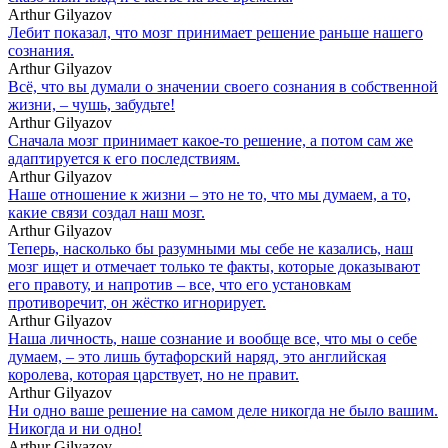
Arthur Gilyazov
Лебит показал, что мозг принимает решение раньше нашего
сознания.
Arthur Gilyazov
Всё, что вы думали о значении своего сознания в собственной
жизни, – чушь, забудьте!
Arthur Gilyazov
Сначала мозг принимает какое-то решение, а потом сам же
адаптируется к его последствиям.
Arthur Gilyazov
Наше отношение к жизни – это не то, что мы думаем, а то,
какие связи создал наш мозг.
Arthur Gilyazov
Теперь, насколько бы разумными мы себе не казались, наш
мозг ищет и отмечает только те факты, которые доказывают
его правоту, и напротив – все, что его установкам
противоречит, он жёстко игнорирует.
Arthur Gilyazov
Наша личность, наше сознание и вообще все, что мы о себе
думаем, – это лишь бутафорский наряд, это английская
королева, которая царствует, но не правит.
Arthur Gilyazov
Ни одно ваше решение на самом деле никогда не было вашим.
Никогда и ни одно!
Arthur Gilyazov