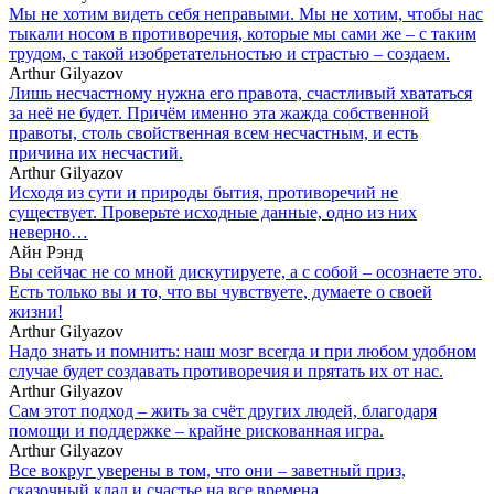
Мы не хотим видеть себя неправыми. Мы не хотим, чтобы нас
тыкали носом в противоречия, которые мы сами же – с таким
трудом, с такой изобретательностью и страстью – создаем.
Arthur Gilyazov
Лишь несчастному нужна его правота, счастливый хвататься
за неё не будет. Причём именно эта жажда собственной
правоты, столь свойственная всем несчастным, и есть
причина их несчастий.
Arthur Gilyazov
Исходя из сути и природы бытия, противоречий не
существует. Проверьте исходные данные, одно из них
неверно…
Айн Рэнд
Вы сейчас не со мной дискутируете, а с собой – осознаете это.
Есть только вы и то, что вы чувствуете, думаете о своей
жизни!
Arthur Gilyazov
Надо знать и помнить: наш мозг всегда и при любом удобном
случае будет создавать противоречия и прятать их от нас.
Arthur Gilyazov
Сам этот подход – жить за счёт других людей, благодаря
помощи и поддержке – крайне рискованная игра.
Arthur Gilyazov
Все вокруг уверены в том, что они – заветный приз,
сказочный клад и счастье на все времена.