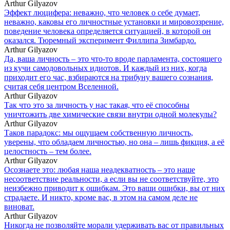
Arthur Gilyazov
Эффект люцифера: неважно, что человек о себе думает,
неважно, каковы его личностные установки и мировоззрение,
поведение человека определяется ситуацией, в которой он
оказался. Тюремный эксперимент Филлипа Зимбардо.
Arthur Gilyazov
Да, ваша личность – это что-то вроде парламента, состоящего
из кучи самодовольных идиотов. И каждый из них, когда
приходит его час, взбираются на трибуну вашего сознания,
считая себя центром Вселенной.
Arthur Gilyazov
Так что это за личность у нас такая, что её способны
уничтожить две химические связи внутри одной молекулы?
Arthur Gilyazov
Таков парадокс: мы ощущаем собственную личность,
уверены, что обладаем личностью, но она – лишь фикция, а её
целостность – тем более.
Arthur Gilyazov
Осознаете это: любая наша неадекватность – это наше
несоответствие реальности, а если вы не соответствуйте, это
неизбежно приводит к ошибкам. Это ваши ошибки, вы от них
страдаете. И никто, кроме вас, в этом на самом деле не
виноват.
Arthur Gilyazov
Никогда не позволяйте морали удерживать вас от правильных