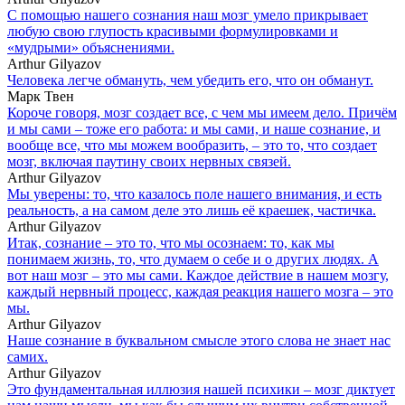
С помощью нашего сознания наш мозг умело прикрывает
любую свою глупость красивыми формулировками и
«мудрыми» объяснениями.
Arthur Gilyazov
Человека легче обмануть, чем убедить его, что он обманут.
Марк Твен
Короче говоря, мозг создает все, с чем мы имеем дело. Причём
и мы сами – тоже его работа: и мы сами, и наше сознание, и
вообще все, что мы можем вообразить, – это то, что создает
мозг, включая паутину своих нервных связей.
Arthur Gilyazov
Мы уверены: то, что казалось поле нашего внимания, и есть
реальность, а на самом деле это лишь её краешек, частичка.
Arthur Gilyazov
Итак, сознание – это то, что мы осознаем: то, как мы
понимаем жизнь, то, что думаем о себе и о других людях. А
вот наш мозг – это мы сами. Каждое действие в нашем мозгу,
каждый нервный процесс, каждая реакция нашего мозга – это
мы.
Arthur Gilyazov
Наше сознание в буквальном смысле этого слова не знает нас
самих.
Arthur Gilyazov
Это фундаментальная иллюзия нашей психики – мозг диктует