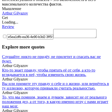
максимального количества фактов.
Мышление
Arthur Gilyazov
Get
Loading...
Review
Explore more quotes
Слушайте: никто не придёт, не прилетит и спасать вас не
будет.
Arthur Gilyazov
Кто-то знает правду, чтобы прятать её от себя, а кто-то
вглядывается в неё, чтобы изменить свою жизнь.
Arthur Gilyazov
Вы или примите эту правду о себе и о жизни, или вернётесь в
ту иллюзию, которую привыкли считать реальностью.
Arthur Gilyazov
То, что мы помним, знаем и думаем, зависит не от реального
положения дел, а от того, в какую именно игру с нами играет
наш мозг.
Arthur Gilyazov