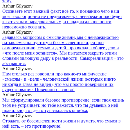
тему.
Arthur Gilyazov
Осознаете этот важный факт: всё то, к познанию чего наш
мозг эволюционно не предназначен, с неизбежностью будет
казаться нам парадоксальным, а парадоксальное почти
невозможно осознать.
Arthur Gilyazov
Задаваясь вопросом о смысле жизни, мы с неизбежностью
натыкаемся на пустоту и бессмысленные идеи про
самореализацию, семью и детей, про вклад в общее дело и
«что после меня останется». Мы пытаемся закрыть этими
словами зияющую дыру в реальности. Самореализация – это
абстракция.
Arthur Gilyazov
Нам столько раз говорили про какие-то мифические
«смыслы» и «цели» человеческой жизни (которых никто
никогда в глаза не видел), что мы просто поверили в их
существование. Поверили на слово!
Arthur Gilyazov
Мы сформулировали базовое противоречие: если твоя жизнь
тебя не устраивает, но тебе кажется, что ты думаешь о ней
правильно, то где-то тут закралась ошибка.
Arthur Gilyazov
Страдать от бессмысленности жизни и думать, что смысл в
ней есть, – это противоречие!