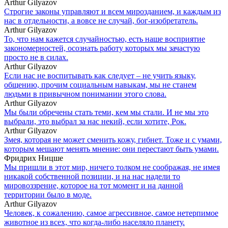
Arthur Gilyazov
Строгие законы управляют и всем мирозданием, и каждым из
нас в отдельности, а вовсе не случай, бог-изобретатель.
Arthur Gilyazov
То, что нам кажется случайностью, есть наше восприятие
закономерностей, осознать работу которых мы зачастую
просто не в силах.
Arthur Gilyazov
Если нас не воспитывать как следует – не учить языку,
общению, прочим социальным навыкам, мы не станем
людьми в привычном понимании этого слова.
Arthur Gilyazov
Мы были обречены стать теми, кем мы стали. И не мы это
выбрали, это выбрал за нас некий, если хотите, Рок.
Arthur Gilyazov
Змея, которая не может сменить кожу, гибнет. Тоже и с умами,
которым мешают менять мнение: они перестают быть умами.
Фридрих Ницше
Мы пришли в этот мир, ничего толком не соображая, не имея
никакой собственной позиции, и на нас надели то
мировоззрение, которое на тот момент и на данной
территории было в моде.
Arthur Gilyazov
Человек, к сожалению, самое агрессивное, самое нетерпимое
животное из всех, что когда-либо населяло планету.