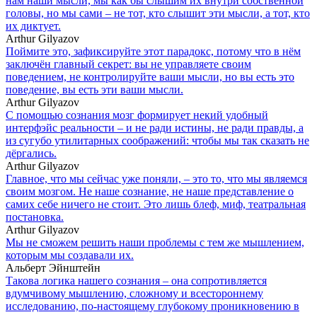
нам наши мысли, мы как бы слышим их внутри собственной
головы, но мы сами – не тот, кто слышит эти мысли, а тот, кто
их диктует.
Arthur Gilyazov
Поймите это, зафиксируйте этот парадокс, потому что в нём
заключён главный секрет: вы не управляете своим
поведением, не контролируйте ваши мысли, но вы есть это
поведение, вы есть эти ваши мысли.
Arthur Gilyazov
С помощью сознания мозг формирует некий удобный
интерфэйс реальности – и не ради истины, не ради правды, а
из сугубо утилитарных соображений: чтобы мы так сказать не
дёргались.
Arthur Gilyazov
Главное, что мы сейчас уже поняли, – это то, что мы являемся
своим мозгом. Не наше сознание, не наше представление о
самих себе ничего не стоит. Это лишь блеф, миф, театральная
постановка.
Arthur Gilyazov
Мы не сможем решить наши проблемы с тем же мышлением,
которым мы создавали их.
Альберт Эйнштейн
Такова логика нашего сознания – она сопротивляется
вдумчивому мышлению, сложному и всестороннему
исследованию, по-настоящему глубокому проникновению в