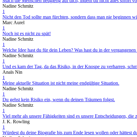
Mach die Menschen neugierig auf dich, indem du nicht alles sofort von
Nadine Schmitz
1
Nicht den Tod sollte man fürchten, sondern dass man nie beginnen wi
Marc Aurel
1
Noch ist es nicht zu spät!
Nadine Schmitz
1
Welche Idee hast du für dein Leben? Was hast du in der vergangenen
Nadine Schmitz
1
Und es kam der Tag, da das Risiko, in der Knospe zu verharren, schm
Anaïs Nin
1
Meine aktuelle Situation ist nicht meine endgültige Situation.
Nadine Schmitz
1
Du gehst kein Risiko ein, wenn du deinen Träumen folgst.
Nadine Schmitz
1
Viel mehr als unsere Fähigkeiten sind es unsere Entscheidungen, die z
J. K. Rowling
1
Würdest du deine Biografie bis zum Ende lesen wollen oder hättest 