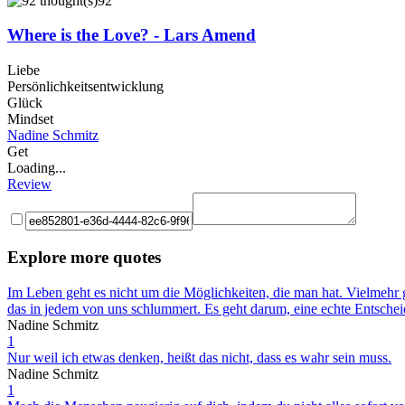
92
Where is the Love? - Lars Amend
Liebe
Persönlichkeitsentwicklung
Glück
Mindset
Nadine Schmitz
Get
Loading...
Review
Explore more quotes
Im Leben geht es nicht um die Möglichkeiten, die man hat. Vielmehr g
das in jedem von uns schlummert. Es geht darum, eine echte Entschei
Nadine Schmitz
1
Nur weil ich etwas denken, heißt das nicht, dass es wahr sein muss.
Nadine Schmitz
1