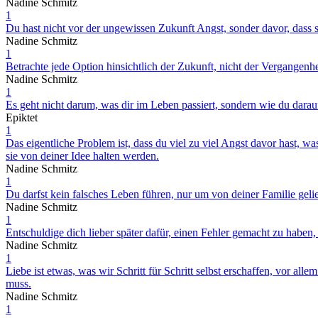
Nadine Schmitz
1
Du hast nicht vor der ungewissen Zukunft Angst, sonder davor, dass 
Nadine Schmitz
1
Betrachte jede Option hinsichtlich der Zukunft, nicht der Vergangenhe
Nadine Schmitz
1
Es geht nicht darum, was dir im Leben passiert, sondern wie du darauf
Epiktet
1
Das eigentliche Problem ist, dass du viel zu viel Angst davor hast,
sie von deiner Idee halten werden.
Nadine Schmitz
1
Du darfst kein falsches Leben führen, nur um von deiner Familie ge
Nadine Schmitz
1
Entschuldige dich lieber später dafür, einen Fehler gemacht zu haben,
Nadine Schmitz
1
Liebe ist etwas, was wir Schritt für Schritt selbst erschaffen, vor a
muss.
Nadine Schmitz
1