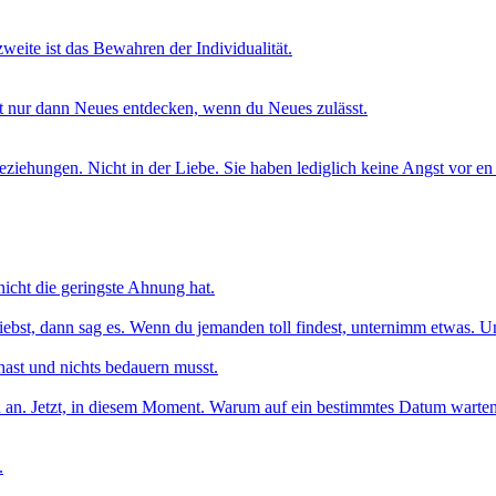
zweite ist das Bewahren der Individualität.
st nur dann Neues entdecken, wenn du Neues zulässt.
n Beziehungen. Nicht in der Liebe. Sie haben lediglich keine Angst vor
icht die geringste Ahnung hat.
iebst, dann sag es. Wenn du jemanden toll findest, unternimm etwas.
hast und nichts bedauern musst.
 an. Jetzt, in diesem Moment. Warum auf ein bestimmtes Datum warten?
.