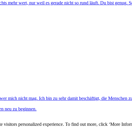
ichts mehr wert, nur weil es gerade nicht so rund läuft. Du bist genug. S
er mich nicht mag. Ich bin zu sehr damit beschäftigt, die Menschen z
eben neu zu beginnen.
e visitors personalized experience. To find out more, click ‘More Inform