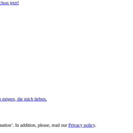
chon jetzt!
u mögen, die mich lieben.
ation’. In addition, please, read our
Privacy policy
.