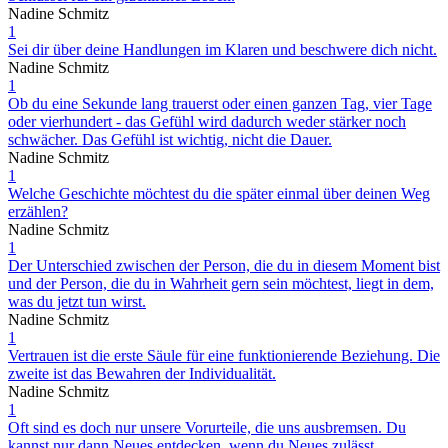
Nadine Schmitz
1
Sei dir über deine Handlungen im Klaren und beschwere dich nicht.
Nadine Schmitz
1
Ob du eine Sekunde lang trauerst oder einen ganzen Tag, vier Tage
oder vierhundert - das Gefühl wird dadurch weder stärker noch
schwächer. Das Gefühl ist wichtig, nicht die Dauer.
Nadine Schmitz
1
Welche Geschichte möchtest du die später einmal über deinen Weg
erzählen?
Nadine Schmitz
1
Der Unterschied zwischen der Person, die du in diesem Moment bist
und der Person, die du in Wahrheit gern sein möchtest, liegt in dem,
was du jetzt tun wirst.
Nadine Schmitz
1
Vertrauen ist die erste Säule für eine funktionierende Beziehung. Die
zweite ist das Bewahren der Individualität.
Nadine Schmitz
1
Oft sind es doch nur unsere Vorurteile, die uns ausbremsen. Du
kannst nur dann Neues entdecken, wenn du Neues zulässt.