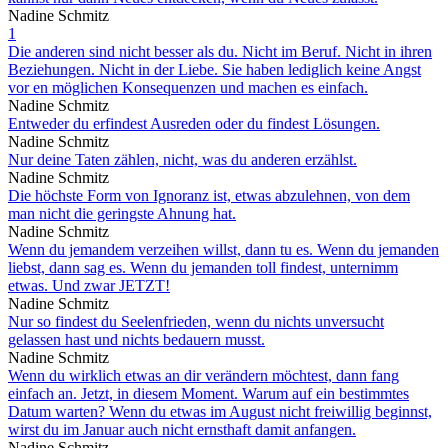
Nadine Schmitz
1
Die anderen sind nicht besser als du. Nicht im Beruf. Nicht in ihren
Beziehungen. Nicht in der Liebe. Sie haben lediglich keine Angst
vor en möglichen Konsequenzen und machen es einfach.
Nadine Schmitz
Entweder du erfindest Ausreden oder du findest Lösungen.
Nadine Schmitz
Nur deine Taten zählen, nicht, was du anderen erzählst.
Nadine Schmitz
Die höchste Form von Ignoranz ist, etwas abzulehnen, von dem
man nicht die geringste Ahnung hat.
Nadine Schmitz
Wenn du jemandem verzeihen willst, dann tu es. Wenn du jemanden
liebst, dann sag es. Wenn du jemanden toll findest, unternimm
etwas. Und zwar JETZT!
Nadine Schmitz
Nur so findest du Seelenfrieden, wenn du nichts unversucht
gelassen hast und nichts bedauern musst.
Nadine Schmitz
Wenn du wirklich etwas an dir verändern möchtest, dann fang
einfach an. Jetzt, in diesem Moment. Warum auf ein bestimmtes
Datum warten? Wenn du etwas im August nicht freiwillig beginnst,
wirst du im Januar auch nicht ernsthaft damit anfangen.
Nadine Schmitz