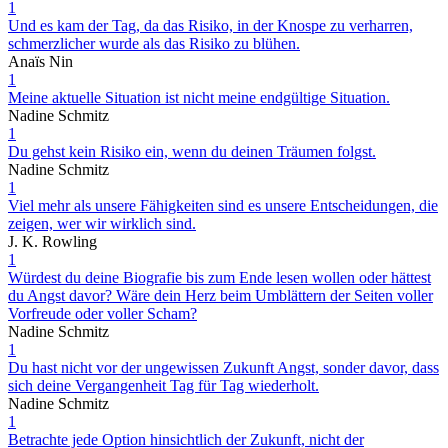
1
Und es kam der Tag, da das Risiko, in der Knospe zu verharren,
schmerzlicher wurde als das Risiko zu blühen.
Anaïs Nin
1
Meine aktuelle Situation ist nicht meine endgültige Situation.
Nadine Schmitz
1
Du gehst kein Risiko ein, wenn du deinen Träumen folgst.
Nadine Schmitz
1
Viel mehr als unsere Fähigkeiten sind es unsere Entscheidungen, die
zeigen, wer wir wirklich sind.
J. K. Rowling
1
Würdest du deine Biografie bis zum Ende lesen wollen oder hättest
du Angst davor? Wäre dein Herz beim Umblättern der Seiten voller
Vorfreude oder voller Scham?
Nadine Schmitz
1
Du hast nicht vor der ungewissen Zukunft Angst, sonder davor, dass
sich deine Vergangenheit Tag für Tag wiederholt.
Nadine Schmitz
1
Betrachte jede Option hinsichtlich der Zukunft, nicht der