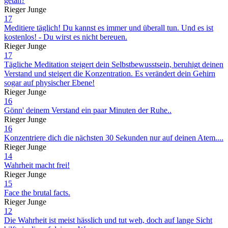
getan?
Rieger Junge
17
Meditiere täglich! Du kannst es immer und überall tun. Und es ist
kostenlos! - Du wirst es nicht bereuen.
Rieger Junge
17
Tägliche Meditation steigert dein Selbstbewusstsein, beruhigt deinen
Verstand und steigert die Konzentration. Es verändert dein Gehirn
sogar auf physischer Ebene!
Rieger Junge
16
Gönn' deinem Verstand ein paar Minuten der Ruhe..
Rieger Junge
16
Konzentriere dich die nächsten 30 Sekunden nur auf deinen Atem....
Rieger Junge
14
Wahrheit macht frei!
Rieger Junge
15
Face the brutal facts.
Rieger Junge
12
Die Wahrheit ist meist hässlich und tut weh, doch auf lange Sicht