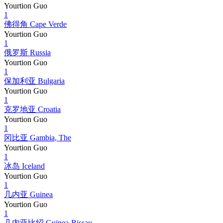
Yourtion Guo
1
佛得角 Cape Verde
Yourtion Guo
1
俄罗斯 Russia
Yourtion Guo
1
保加利亚 Bulgaria
Yourtion Guo
1
克罗地亚 Croatia
Yourtion Guo
1
冈比亚 Gambia, The
Yourtion Guo
1
冰岛 Iceland
Yourtion Guo
1
几内亚 Guinea
Yourtion Guo
1
几内亚比绍 Guinea-Bissau