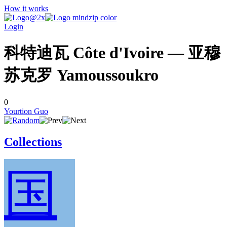
How it works
Login
科特迪瓦 Côte d'Ivoire — 亚穆
苏克罗 Yamoussoukro
0
Yourtion Guo
Collections
国