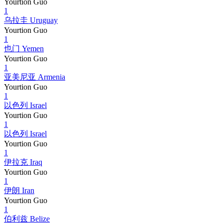
Yourtion Guo
1
乌拉圭 Uruguay
Yourtion Guo
1
也门 Yemen
Yourtion Guo
1
亚美尼亚 Armenia
Yourtion Guo
1
以色列 Israel
Yourtion Guo
1
以色列 Israel
Yourtion Guo
1
伊拉克 Iraq
Yourtion Guo
1
伊朗 Iran
Yourtion Guo
1
伯利兹 Belize