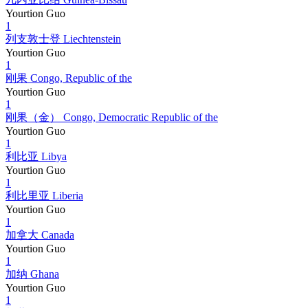
Yourtion Guo
1
列支敦士登 Liechtenstein
Yourtion Guo
1
刚果 Congo, Republic of the
Yourtion Guo
1
刚果（金） Congo, Democratic Republic of the
Yourtion Guo
1
利比亚 Libya
Yourtion Guo
1
利比里亚 Liberia
Yourtion Guo
1
加拿大 Canada
Yourtion Guo
1
加纳 Ghana
Yourtion Guo
1