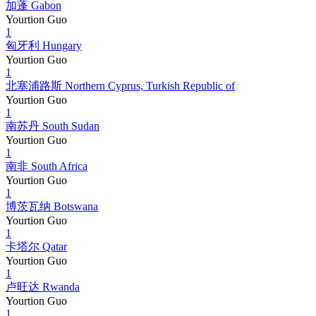
加蓬 Gabon
Yourtion Guo
1
匈牙利 Hungary
Yourtion Guo
1
北塞浦路斯 Northern Cyprus, Turkish Republic of
Yourtion Guo
1
南苏丹 South Sudan
Yourtion Guo
1
南非 South Africa
Yourtion Guo
1
博茨瓦纳 Botswana
Yourtion Guo
1
卡塔尔 Qatar
Yourtion Guo
1
卢旺达 Rwanda
Yourtion Guo
1