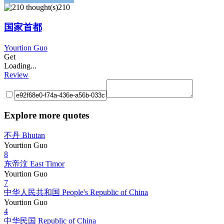
210
国家首都
Yourtion Guo
Get
Loading...
Review
Explore more quotes
不丹 Bhutan
Yourtion Guo
8
东帝汶 East Timor
Yourtion Guo
7
中华人民共和国 People's Republic of China
Yourtion Guo
4
中华民国 Republic of China