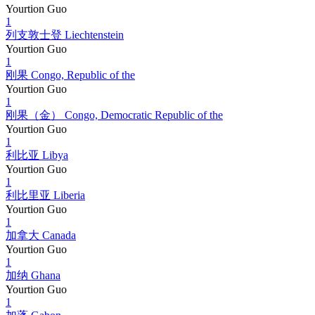
Yourtion Guo
1
列支敦士登 Liechtenstein
Yourtion Guo
1
刚果 Congo, Republic of the
Yourtion Guo
1
刚果（金） Congo, Democratic Republic of the
Yourtion Guo
1
利比亚 Libya
Yourtion Guo
1
利比里亚 Liberia
Yourtion Guo
1
加拿大 Canada
Yourtion Guo
1
加纳 Ghana
Yourtion Guo
1