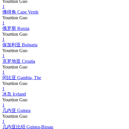
Yourtion Guo
1
佛得角 Cape Verde
Yourtion Guo
1
俄罗斯 Russia
Yourtion Guo
1
保加利亚 Bulgaria
Yourtion Guo
1
克罗地亚 Croatia
Yourtion Guo
1
冈比亚 Gambia, The
Yourtion Guo
1
冰岛 Iceland
Yourtion Guo
1
几内亚 Guinea
Yourtion Guo
1
几内亚比绍 Guinea-Bissau