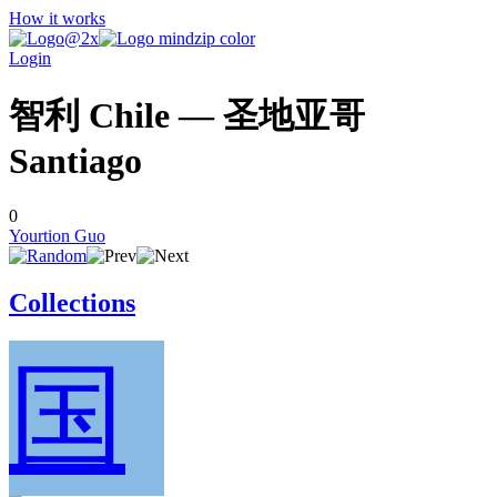
How it works
Login
智利 Chile — 圣地亚哥
Santiago
0
Yourtion Guo
Collections
国