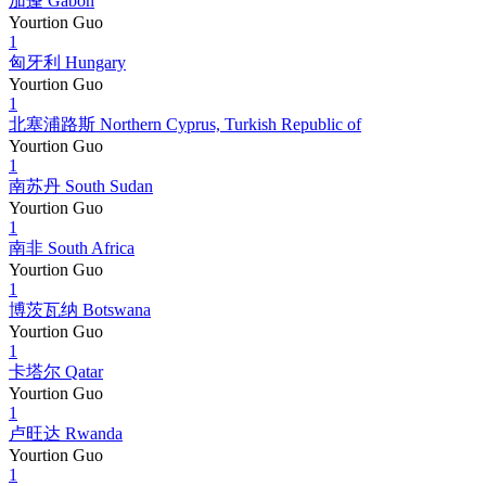
加蓬 Gabon
Yourtion Guo
1
匈牙利 Hungary
Yourtion Guo
1
北塞浦路斯 Northern Cyprus, Turkish Republic of
Yourtion Guo
1
南苏丹 South Sudan
Yourtion Guo
1
南非 South Africa
Yourtion Guo
1
博茨瓦纳 Botswana
Yourtion Guo
1
卡塔尔 Qatar
Yourtion Guo
1
卢旺达 Rwanda
Yourtion Guo
1