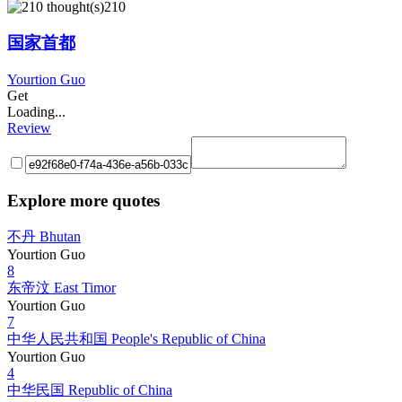
210
国家首都
Yourtion Guo
Get
Loading...
Review
Explore more quotes
不丹 Bhutan
Yourtion Guo
8
东帝汶 East Timor
Yourtion Guo
7
中华人民共和国 People's Republic of China
Yourtion Guo
4
中华民国 Republic of China