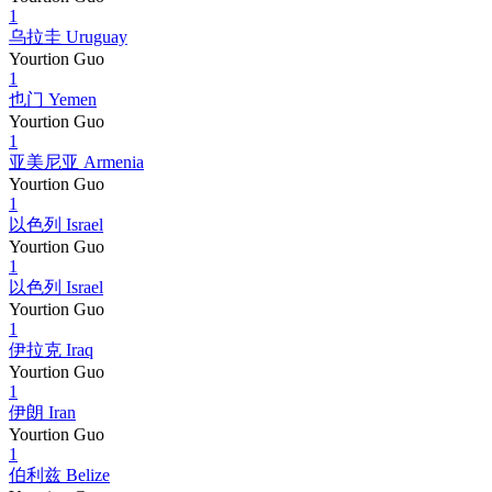
1
乌拉圭 Uruguay
Yourtion Guo
1
也门 Yemen
Yourtion Guo
1
亚美尼亚 Armenia
Yourtion Guo
1
以色列 Israel
Yourtion Guo
1
以色列 Israel
Yourtion Guo
1
伊拉克 Iraq
Yourtion Guo
1
伊朗 Iran
Yourtion Guo
1
伯利兹 Belize