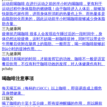
运动前喝咖啡 在进行运动之前的半小时内喝咖啡，更有利于
运动过程中身体脂肪的燃烧哦！由于咖啡进入人体后，能够加
快新陈代谢作用，进而身体所消耗的热量也上升。而热量多是
由脂肪转化而来的，因此运动前半小时喝咖啡能够减少身体脂
肪含量。
三九健康网
疲倦状态喝咖啡 很多人会发现在午睡过后的一段时间中，身
体仍然比较疲倦，这时不妨喝一杯咖啡提神，同时可以带走中
午用餐后依附在肠胃上的脂肪。一般而言，喝一杯咖啡能够起
到4小时的提神作用。。
三九健康网
咖啡只有喝对的时间，才能发挥它的功效。咖啡不一般是适宜
餐后饮用，不仅有利于咖啡功效的发挥，对人体健康也有利。
pcbaby
喝咖啡注意事項
每天喝五杯（每杯約150CC）以上咖啡， 即容易造成上癮危
及身體健康。
江協艾
喝了咖啡約十至十五分鐘，即有提神醒腦的作用， 所以睡前