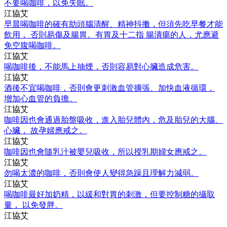
不要喝咖啡，以免失眠。
江協艾
早晨喝咖啡的確有助頭腦清醒、精神抖擻，但須先吃早餐才能
飲用， 否則易傷及腸胃。有胃及十二指 腸潰瘍的人，尤應避
免空腹喝咖啡。
江協艾
喝咖啡後，不能馬上抽煙，否則容易對心臟造成危害。
江協艾
酒後不宜喝咖啡，否則會更刺激血管擴張、加快血液循環，
增加心血管的負擔。
江協艾
咖啡因也會通過胎盤吸收，進入胎兒體內，危及胎兒的大腦、
心臟， 故孕婦應戒之。
江協艾
咖啡因也會隨乳汁被嬰兒吸收，所以授乳期婦女應戒之。
江協艾
勿喝太濃的咖啡，否則會使人變得急躁且理解力減弱。
江協艾
喝咖啡最好加奶精，以緩和對胃的刺激，但要控制糖的攝取
量， 以免發胖。
江協艾