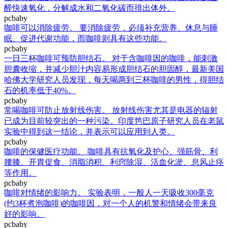
醛快速氧化，分解成水和二氧化碳而排出体外。
pcbaby
咖啡可以消除疲劳。 要消除疲劳，必须补充营养、休息与睡
眠、促进代谢功能，而咖啡则具有这些功能。
pcbaby
一日三杯咖啡可预防胆结石。 对于含咖啡因的咖啡，能刺激
胆囊收缩，并减少胆汁内容易形成胆结石的胆固醇，最新美国
哈佛大学研究人员发现，每天喝两到三杯咖啡的男性，得胆结
石的机率低于40%。
pcbaby
常喝咖啡可防止放射线伤害。 放射线伤害尤其是电器的辐射
已成为目前较突出的一种污染。印度笆巴原子研究人员在老鼠
实验中得到这一结论，并表示可以应用到人类。
pcbaby
咖啡的保健医疗功能。 咖啡具有抗氧化及护心、强筋骨、利
腰膝、开胃促食、消脂消积、利窍除湿、活血化淤、息风止痉
等作用。
pcbaby
咖啡对情绪的影响力。 实验表明，一般人一天吸收300毫克
(约3杯煮泡咖啡)的咖啡因，对一个人的机警和情绪会带来良
好的影响。
pcbaby