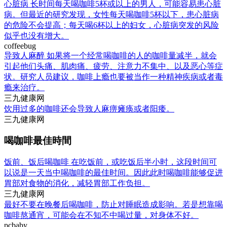
心脏病 长时间每天喝咖啡5杯或以上的男人，可能容易患心脏
病。但最近的研究发现，女性每天喝咖啡5杯以下，患心脏病
的危险不会提高；每天喝6杯以上的妇女，心脏病突发的风险
似乎也没有增大。
coffeebug
导致人麻醉 如果将一个经常喝咖啡的人的咖啡量减半，就会
引起他们头痛、肌肉痛、疲劳、注意力不集中、以及恶心等症
状。研究人员建议，咖啡上瘾也要被当作一种精神疾病或者毒
瘾来治疗。
三九健康网
饮用过多的咖啡还会导致人麻痹瘫痪或者阳痿。
三九健康网
喝咖啡最佳時間
饭前、饭后喝咖啡 在吃饭前，或吃饭后半小时，这段时间可
以说是一天当中喝咖啡的最佳时间。因此此时喝咖啡能够促进
胃部对食物的消化，减轻胃部工作负担。
三九健康网
最好不要在晚餐后喝咖啡，防止对睡眠造成影响。若是想靠喝
咖啡熬通宵，可能会在不知不中喝过量，对身体不好。
pcbaby