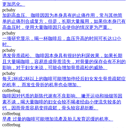
更加恶化。
pcbaby
加剧高血压。 咖啡因因为本身具有的止痛作用，常与其他简
单的止痛剂合成复方，但是，长期大量服用，如果你本身已有
高血压时，使用大量咖啡因只会使你的情况更为严重。
pcbaby
一项研究显示，喝一杯咖啡后，血压升高的时间可长达12小
时。
pcbaby
诱发骨质疏松。 咖啡因本身具有很好的利尿效果，如果长期
且大量喝咖啡，容易造成骨质流失，对骨量的保存会有不利的
影响，对于妇女来说，可能会增加骨质疏松的威胁。
pcbaby
每天2杯或2杯以上的咖啡可能增加停经后妇女发生骨质疏鬆症
的机率， 而发生骨折的机率也会增加。
coffeebug
咖啡因对钙质的新陈代谢有不良影响。 撇开运动和抽烟等因
素不谈，喝大量咖啡的妇女会较不喝者经由小便流失较多的
钙，因而骨质容易变得疏鬆，骨头较容易折断。
coffeebug
早產 过量的咖啡可能增加流產及胎儿发育迟缓的机率。
coffeebug