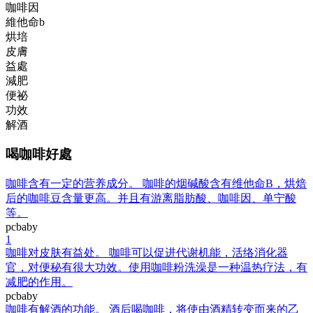
咖啡因
維他命b
烘培
皮膚
益處
減肥
便祕
功效
解酒
喝咖啡好處
咖啡含有一定的营养成分。 咖啡的烟碱酸含有维他命B，烘焙
后的咖啡豆含量更高。并且有游离脂肪酸、咖啡因、单宁酸
等。
pcbaby
1
咖啡对皮肤有益处。 咖啡可以促进代谢机能，活络消化器
官，对便秘有很大功效。使用咖啡粉洗澡是一种温热疗法，有
减肥的作用。
pcbaby
咖啡有解酒的功能。 酒后喝咖啡，将使由酒精转变而来的乙