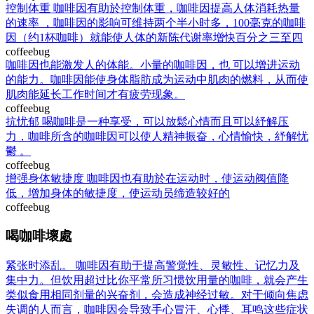
控制体重 咖啡因有助於控制体重，咖啡因提高人体消耗热量
的速率 ，咖啡因的影响可维持两个半小时多，100毫克的咖啡
因（约1杯咖啡）就能使人体的新陈代谢率增快百分之三至四
coffeebug
咖啡因也能激发人的体能。小量的咖啡因，也 可以增进运动
的能力。咖啡因能使身体脂肪成为运动中肌肉的燃料，从而使
肌肉能延长工作时间才有疲劳现象。
coffeebug
抗忧郁 喝咖啡是一种享受，可以放鬆心情而且可以紓解压
力，咖啡所含的咖啡因可以使人精神振奋，心情愉快，紓解忧
鬱 。
coffeebug
增强身体敏捷度 咖啡因也有助於在运动时，使运动阀值降
低，增加身体的敏捷度，使运动员缔造较好的
coffeebug
喝咖啡壞處
紧张时添乱。 咖啡因有助于提高警觉性、灵敏性、记忆力及
集中力。但饮用超过比你平常所习惯饮用量的咖啡，就会产生
类似食用相同剂量的兴奋剂，会造成神经过敏。对于倾向焦虑
失调的人而言，咖啡因会导致手心冒汗、心悸、耳鸣这些症状