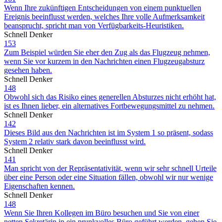
Wenn Ihre zukünftigen Entscheidungen von einem punktuellen
Ereignis beeinflusst werden, welches Ihre volle Aufmerksamkeit
beansprucht, spricht man von Verfügbarkeits-Heuristiken.
Schnell Denker
153
Zum Beispiel würden Sie eher den Zug als das Flugzeug nehmen,
wenn Sie vor kurzem in den Nachrichten einen Flugzeugabsturz
gesehen haben.
Schnell Denker
148
Obwohl sich das Risiko eines generellen Absturzes nicht erhöht hat,
ist es Ihnen lieber, ein alternatives Fortbewegungsmittel zu nehmen.
Schnell Denker
142
Dieses Bild aus den Nachrichten ist im System 1 so präsent, sodass
System 2 relativ stark davon beeinflusst wird.
Schnell Denker
141
Man spricht von der Repräsentativität, wenn wir sehr schnell Urteile
über eine Person oder eine Situation fällen, obwohl wir nur wenige
Eigenschaften kennen.
Schnell Denker
148
Wenn Sie Ihren Kollegen im Büro besuchen und Sie von einer
netten Sekretärin in ein prunkvolles Büro geführt werden, gehen Sie