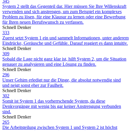
345
System 2 stellt das Gegenteil dar. Hier müssen Sie Ihre Willenskraft
verwenden und sich anstrengen, um zum Beispiel ein komplexes
Problem zu lösen, für eine Klausur zu lernen oder eine Bewerbung
für Ihren neuen Berufswunsch zu verfassen.
Schnell Denker
333
Zuerst setzt System 1 ein und sammelt Informationen, unter anderem
Eindrücke, Geräusche und Gefühle. Darauf reagiert es dann intuitiv.
Schnell Denker
309
Sobald die Lage nicht ganz klar ist, hilft System 2, um die Situation
genauer zu analysieren und eine Lösung zu finden.
Schnell Denker
296
Unser Gehirn erledigt nur die Dinge, die absolut notwendig sind
und neigt sonst eher zur Faulheit.
Schnell Denker
302
Somit ist System 1 das vorherrschende System, da diese
Denkvorgänge mit wenig bis gar keiner Anstrengung verbunden
sind.
Schnell Denker
265
Die Arbeitsteilung zwischen System 1 und System 2 ist höchst