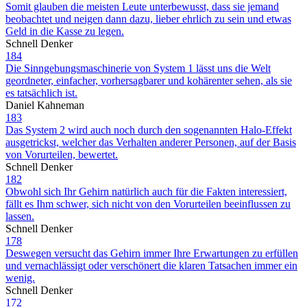
Somit glauben die meisten Leute unterbewusst, dass sie jemand
beobachtet und neigen dann dazu, lieber ehrlich zu sein und etwas
Geld in die Kasse zu legen.
Schnell Denker
184
Die Sinngebungsmaschinerie von System 1 lässt uns die Welt
geordneter, einfacher, vorhersagbarer und kohärenter sehen, als sie
es tatsächlich ist.
Daniel Kahneman
183
Das System 2 wird auch noch durch den sogenannten Halo-Effekt
ausgetrickst, welcher das Verhalten anderer Personen, auf der Basis
von Vorurteilen, bewertet.
Schnell Denker
182
Obwohl sich Ihr Gehirn natürlich auch für die Fakten interessiert,
fällt es Ihm schwer, sich nicht von den Vorurteilen beeinflussen zu
lassen.
Schnell Denker
178
Deswegen versucht das Gehirn immer Ihre Erwartungen zu erfüllen
und vernachlässigt oder verschönert die klaren Tatsachen immer ein
wenig.
Schnell Denker
172