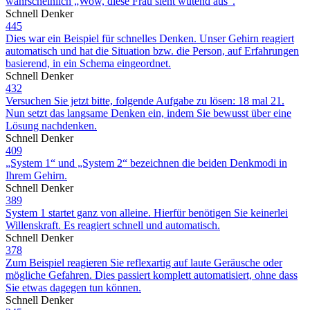
wahrscheinlich „Wow, diese Frau sieht wütend aus“.
Schnell Denker
445
Dies war ein Beispiel für schnelles Denken. Unser Gehirn reagiert
automatisch und hat die Situation bzw. die Person, auf Erfahrungen
basierend, in ein Schema eingeordnet.
Schnell Denker
432
Versuchen Sie jetzt bitte, folgende Aufgabe zu lösen: 18 mal 21.
Nun setzt das langsame Denken ein, indem Sie bewusst über eine
Lösung nachdenken.
Schnell Denker
409
„System 1“ und „System 2“ bezeichnen die beiden Denkmodi in
Ihrem Gehirn.
Schnell Denker
389
System 1 startet ganz von alleine. Hierfür benötigen Sie keinerlei
Willenskraft. Es reagiert schnell und automatisch.
Schnell Denker
378
Zum Beispiel reagieren Sie reflexartig auf laute Geräusche oder
mögliche Gefahren. Dies passiert komplett automatisiert, ohne dass
Sie etwas dagegen tun können.
Schnell Denker