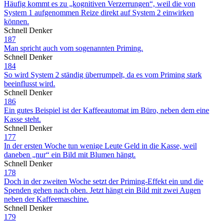
Häufig kommt es zu „kognitiven Verzerrungen“, weil die von
System 1 aufgenommen Reize direkt auf System 2 einwirken
können.
Schnell Denker
187
Man spricht auch vom sogenannten Priming.
Schnell Denker
184
So wird System 2 ständig überrumpelt, da es vom Priming stark
beeinflusst wird.
Schnell Denker
186
Ein gutes Beispiel ist der Kaffeeautomat im Büro, neben dem eine
Kasse steht.
Schnell Denker
177
In der ersten Woche tun wenige Leute Geld in die Kasse, weil
daneben „nur“ ein Bild mit Blumen hängt.
Schnell Denker
178
Doch in der zweiten Woche setzt der Priming-Effekt ein und die
Spenden gehen nach oben. Jetzt hängt ein Bild mit zwei Augen
neben der Kaffeemaschine.
Schnell Denker
179