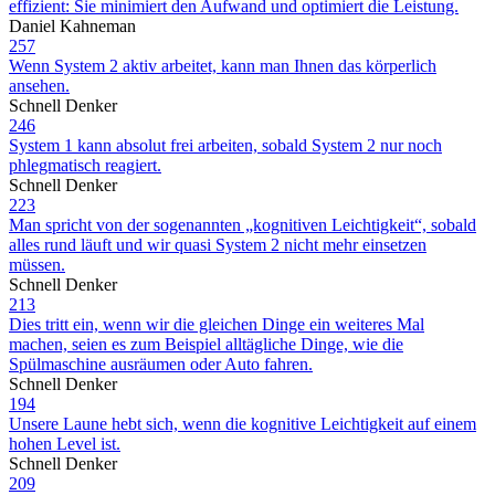
effizient: Sie minimiert den Aufwand und optimiert die Leistung.
Daniel Kahneman
257
Wenn System 2 aktiv arbeitet, kann man Ihnen das körperlich
ansehen.
Schnell Denker
246
System 1 kann absolut frei arbeiten, sobald System 2 nur noch
phlegmatisch reagiert.
Schnell Denker
223
Man spricht von der sogenannten „kognitiven Leichtigkeit“, sobald
alles rund läuft und wir quasi System 2 nicht mehr einsetzen
müssen.
Schnell Denker
213
Dies tritt ein, wenn wir die gleichen Dinge ein weiteres Mal
machen, seien es zum Beispiel alltägliche Dinge, wie die
Spülmaschine ausräumen oder Auto fahren.
Schnell Denker
194
Unsere Laune hebt sich, wenn die kognitive Leichtigkeit auf einem
hohen Level ist.
Schnell Denker
209