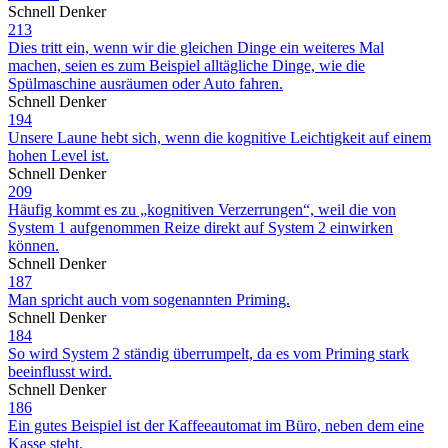
Schnell Denker
213
Dies tritt ein, wenn wir die gleichen Dinge ein weiteres Mal
machen, seien es zum Beispiel alltägliche Dinge, wie die
Spülmaschine ausräumen oder Auto fahren.
Schnell Denker
194
Unsere Laune hebt sich, wenn die kognitive Leichtigkeit auf einem
hohen Level ist.
Schnell Denker
209
Häufig kommt es zu „kognitiven Verzerrungen“, weil die von
System 1 aufgenommen Reize direkt auf System 2 einwirken
können.
Schnell Denker
187
Man spricht auch vom sogenannten Priming.
Schnell Denker
184
So wird System 2 ständig überrumpelt, da es vom Priming stark
beeinflusst wird.
Schnell Denker
186
Ein gutes Beispiel ist der Kaffeeautomat im Büro, neben dem eine
Kasse steht.