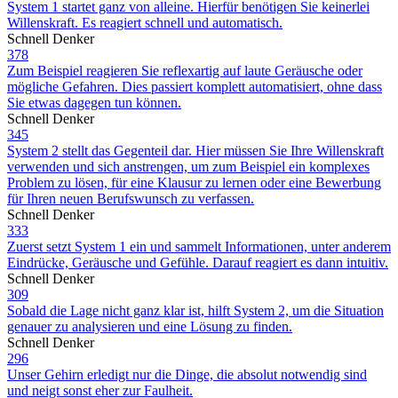
System 1 startet ganz von alleine. Hierfür benötigen Sie keinerlei
Willenskraft. Es reagiert schnell und automatisch.
Schnell Denker
378
Zum Beispiel reagieren Sie reflexartig auf laute Geräusche oder
mögliche Gefahren. Dies passiert komplett automatisiert, ohne dass
Sie etwas dagegen tun können.
Schnell Denker
345
System 2 stellt das Gegenteil dar. Hier müssen Sie Ihre Willenskraft
verwenden und sich anstrengen, um zum Beispiel ein komplexes
Problem zu lösen, für eine Klausur zu lernen oder eine Bewerbung
für Ihren neuen Berufswunsch zu verfassen.
Schnell Denker
333
Zuerst setzt System 1 ein und sammelt Informationen, unter anderem
Eindrücke, Geräusche und Gefühle. Darauf reagiert es dann intuitiv.
Schnell Denker
309
Sobald die Lage nicht ganz klar ist, hilft System 2, um die Situation
genauer zu analysieren und eine Lösung zu finden.
Schnell Denker
296
Unser Gehirn erledigt nur die Dinge, die absolut notwendig sind
und neigt sonst eher zur Faulheit.