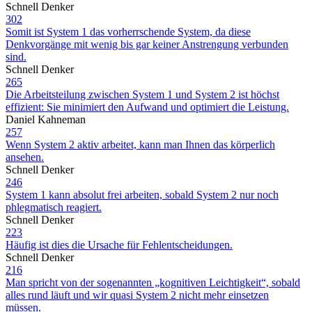
Schnell Denker
302
Somit ist System 1 das vorherrschende System, da diese
Denkvorgänge mit wenig bis gar keiner Anstrengung verbunden
sind.
Schnell Denker
265
Die Arbeitsteilung zwischen System 1 und System 2 ist höchst
effizient: Sie minimiert den Aufwand und optimiert die Leistung.
Daniel Kahneman
257
Wenn System 2 aktiv arbeitet, kann man Ihnen das körperlich
ansehen.
Schnell Denker
246
System 1 kann absolut frei arbeiten, sobald System 2 nur noch
phlegmatisch reagiert.
Schnell Denker
223
Häufig ist dies die Ursache für Fehlentscheidungen.
Schnell Denker
216
Man spricht von der sogenannten „kognitiven Leichtigkeit“, sobald
alles rund läuft und wir quasi System 2 nicht mehr einsetzen
müssen.