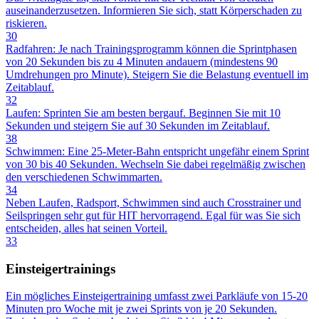
auseinanderzusetzen. Informieren Sie sich, statt Körperschaden zu
riskieren.
30
Radfahren: Je nach Trainingsprogramm können die Sprintphasen
von 20 Sekunden bis zu 4 Minuten andauern (mindestens 90
Umdrehungen pro Minute). Steigern Sie die Belastung eventuell im
Zeitablauf.
32
Laufen: Sprinten Sie am besten bergauf. Beginnen Sie mit 10
Sekunden und steigern Sie auf 30 Sekunden im Zeitablauf.
38
Schwimmen: Eine 25-Meter-Bahn entspricht ungefähr einem Sprint
von 30 bis 40 Sekunden. Wechseln Sie dabei regelmäßig zwischen
den verschiedenen Schwimmarten.
34
Neben Laufen, Radsport, Schwimmen sind auch Crosstrainer und
Seilspringen sehr gut für HIT hervorragend. Egal für was Sie sich
entscheiden, alles hat seinen Vorteil.
33
Einsteigertrainings
Ein mögliches Einsteigertraining umfasst zwei Parkläufe von 15-20
Minuten pro Woche mit je zwei Sprints von je 20 Sekunden.