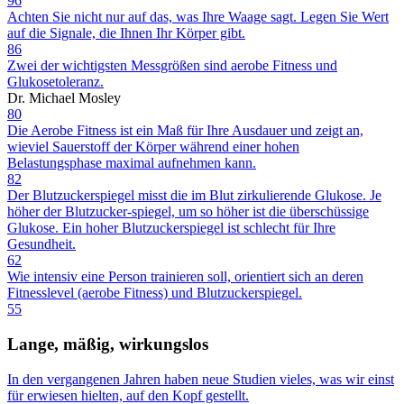
96
Achten Sie nicht nur auf das, was Ihre Waage sagt. Legen Sie Wert
auf die Signale, die Ihnen Ihr Körper gibt.
86
Zwei der wichtigsten Messgrößen sind aerobe Fitness und
Glukosetoleranz.
Dr. Michael Mosley
80
Die Aerobe Fitness ist ein Maß für Ihre Ausdauer und zeigt an,
wieviel Sauerstoff der Körper während einer hohen
Belastungsphase maximal aufnehmen kann.
82
Der Blutzuckerspiegel misst die im Blut zirkulierende Glukose. Je
höher der Blutzucker-spiegel, um so höher ist die überschüssige
Glukose. Ein hoher Blutzuckerspiegel ist schlecht für Ihre
Gesundheit.
62
Wie intensiv eine Person trainieren soll, orientiert sich an deren
Fitnesslevel (aerobe Fitness) und Blutzuckerspiegel.
55
Lange, mäßig, wirkungslos
In den vergangenen Jahren haben neue Studien vieles, was wir einst
für erwiesen hielten, auf den Kopf gestellt.