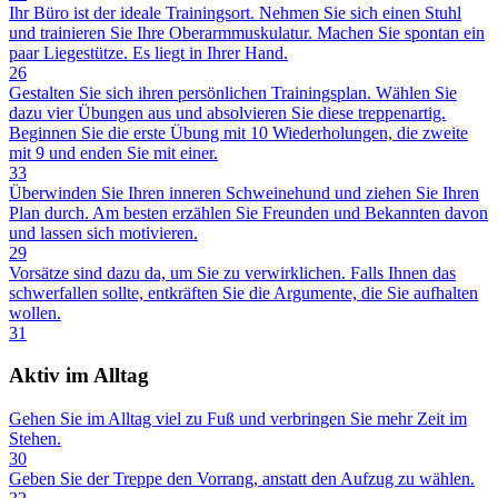
Ihr Büro ist der ideale Trainingsort. Nehmen Sie sich einen Stuhl
und trainieren Sie Ihre Oberarmmuskulatur. Machen Sie spontan ein
paar Liegestütze. Es liegt in Ihrer Hand.
26
Gestalten Sie sich ihren persönlichen Trainingsplan. Wählen Sie
dazu vier Übungen aus und absolvieren Sie diese treppenartig.
Beginnen Sie die erste Übung mit 10 Wiederholungen, die zweite
mit 9 und enden Sie mit einer.
33
Überwinden Sie Ihren inneren Schweinehund und ziehen Sie Ihren
Plan durch. Am besten erzählen Sie Freunden und Bekannten davon
und lassen sich motivieren.
29
Vorsätze sind dazu da, um Sie zu verwirklichen. Falls Ihnen das
schwerfallen sollte, entkräften Sie die Argumente, die Sie aufhalten
wollen.
31
Aktiv im Alltag
Gehen Sie im Alltag viel zu Fuß und verbringen Sie mehr Zeit im
Stehen.
30
Geben Sie der Treppe den Vorrang, anstatt den Aufzug zu wählen.