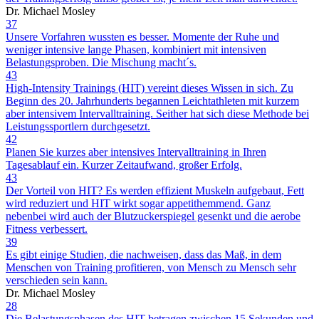
Dr. Michael Mosley
37
Unsere Vorfahren wussten es besser. Momente der Ruhe und
weniger intensive lange Phasen, kombiniert mit intensiven
Belastungsproben. Die Mischung macht´s.
43
High-Intensity Trainings (HIT) vereint dieses Wissen in sich. Zu
Beginn des 20. Jahrhunderts begannen Leichtathleten mit kurzem
aber intensivem Intervalltraining. Seither hat sich diese Methode bei
Leistungssportlern durchgesetzt.
42
Planen Sie kurzes aber intensives Intervalltraining in Ihren
Tagesablauf ein. Kurzer Zeitaufwand, großer Erfolg.
43
Der Vorteil von HIT? Es werden effizient Muskeln aufgebaut, Fett
wird reduziert und HIT wirkt sogar appetithemmend. Ganz
nebenbei wird auch der Blutzuckerspiegel gesenkt und die aerobe
Fitness verbessert.
39
Es gibt einige Studien, die nachweisen, dass das Maß, in dem
Menschen von Training profitieren, von Mensch zu Mensch sehr
verschieden sein kann.
Dr. Michael Mosley
28
Die Belastungsphasen des HIT betragen zwischen 15 Sekunden und