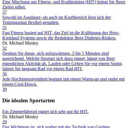
Eine Mischung aus Fitness- und Krafttraining (HIT) bringt Sie Ihren
Zielen näher.
37
Sowohl im Ausdauer- als auch im Kraftbereich lässt sich der
Trainingsplan flexibel gestalten.
31
Fast Fitness basiert auf HIT, das Ziel ist die Kräftigung des Herz-
Kreislauf-Systems sowie die Reduktion Ihres Diabetes-Risikos.
Dr. Michael Mosley
32
Denken Sie daran, sich aufzuwärmen. 2 bis 5 Minuten sind
ausreichend. Welche Sportart sich dazu eignet, hängt von Ihrer
eigentlichen Aktivität ab. Laufen oder Gehen Sie vor einem Sprint,
fahren Sie langsam Rad vor einem Rad-HIT.
36
Jede Hochintensiveinheit beginnt mit einem Warm-up und endet mit
einem Cool-Down.
39
Die idealen Sportarten
Ein Zimmerfahrrad eignet sich sehr gut für HIT.
Dr. Michael Mosley
29
Das Wichtigste ist, sich vorher mit der Technik von Geräten