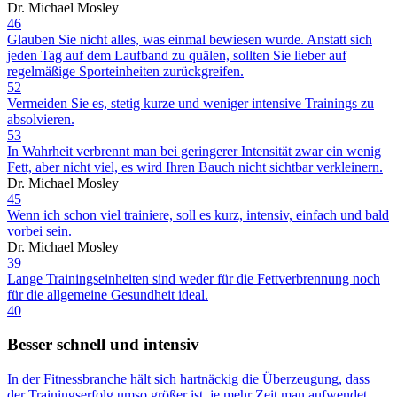
Dr. Michael Mosley
46
Glauben Sie nicht alles, was einmal bewiesen wurde. Anstatt sich
jeden Tag auf dem Laufband zu quälen, sollten Sie lieber auf
regelmäßige Sporteinheiten zurückgreifen.
52
Vermeiden Sie es, stetig kurze und weniger intensive Trainings zu
absolvieren.
53
In Wahrheit verbrennt man bei geringerer Intensität zwar ein wenig
Fett, aber nicht viel, es wird Ihren Bauch nicht sichtbar verkleinern.
Dr. Michael Mosley
45
Wenn ich schon viel trainiere, soll es kurz, intensiv, einfach und bald
vorbei sein.
Dr. Michael Mosley
39
Lange Trainingseinheiten sind weder für die Fettverbrennung noch
für die allgemeine Gesundheit ideal.
40
Besser schnell und intensiv
In der Fitnessbranche hält sich hartnäckig die Überzeugung, dass
der Trainingserfolg umso größer ist, je mehr Zeit man aufwendet.