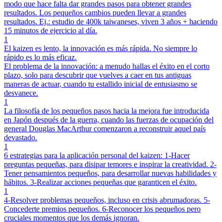
modo que hace falta dar grandes pasos para obtener grandes
resultados. Los pequeños cambios pueden llevar a grandes
resultados. Ej.: estudio de 400k taiwaneses, viven 3 años + haciendo
15 minutos de ejercicio al día.
1
El kaizen es lento, la innovación es más rápida. No siempre lo
rápido es lo más eficaz.
El problema de la innovación: a menudo hallas el éxito en el corto
plazo, solo para descubrir que vuelves a caer en tus antiguas
maneras de actuar, cuando tu estallido inicial de entusiasmo se
desvanece.
1
La filosofía de los pequeños pasos hacia la mejora fue introducida
en Japón después de la guerra, cuando las fuerzas de ocupación del
general Douglas MacArthur comenzaron a reconstruir aquel país
devastado.
1
6 estrategias para la aplicación personal del kaizen: 1-Hacer
preguntas pequeñas, para disipar temores e inspirar la creatividad. 2-
Tener pensamientos pequeños, para desarrollar nuevas habilidades y
hábitos. 3-Realizar acciones pequeñas que garanticen el éxito.
1
4-Resolver problemas pequeños, incluso en crisis abrumadoras. 5-
Concederte premios pequeños. 6-Reconocer los pequeños pero
cruciales momentos que los demás ignoran.