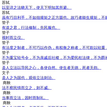
苏轼
以至详之法晓天下，使天下明知其所避。
苏轼
虽有巧目利手，不如拙规矩之正方圆也。故巧者能生规矩，不
管子
有道之君，行法修制，先民服也。
管子
视时而立仪。
管子
有法度之制者，不可巧以作伪，有权衡之称者，不可欺以轻重
管子
不为重宝轻号令，不为亲戚后社稷，不为爱民枉法律，不为爵
管子
圣人立法以导民之心，各使自然。使生者无德，死者无怨。
文子
圣人之为国也，观俗立法则治。
商鞅
法不察民情而立之，则不威。
商鞅
当事而立法，因时而制礼。
商鞅