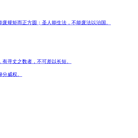
能废规矩而正方圆；圣人能生法，不能废法以治国。
，有寻丈之数者，不可差以长短。
禄分威权。