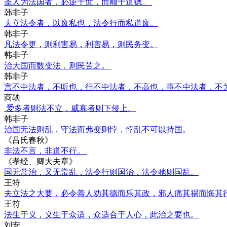
圣人为法国者，必逆于世，而顺于道德。
韩非子
夫立法令者，以废私也，法令行而私道废。
韩非子
凡法令更，则利害易，利害易，则民务变。
韩非子
治大国而数变法，则民苦之。
韩非子
言不中法者，不听也，行不中法者，不高也，事不中法者，不
商鞅
爱多者则法不立，威寡者则下侵上。
韩非子
治国无法则乱，守法而弗变则悖，悖乱不可以持国。
《吕氏春秋》
非法不言，非道不行。
《孝经、卿大夫章》
国无常治，又无常乱，法令行则国治，法令驰则国乱。
王符
夫立法之大要，必令善人劝其德而乐其政，邪人痛其祸而悔其
王符
法生于义，义生于众适，众适合于人心，此治之要也。
刘安