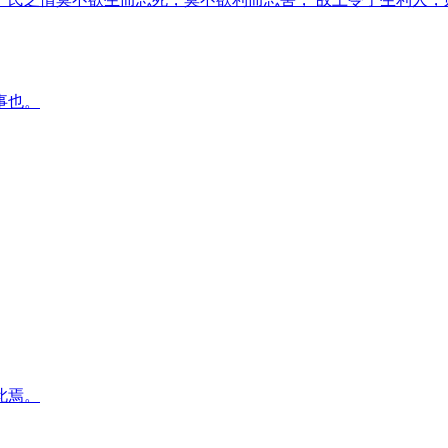
事也。
此焉。