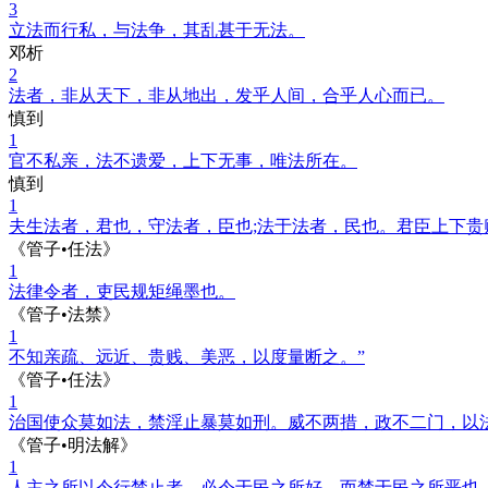
3
立法而行私，与法争，其乱甚于无法。
邓析
2
法者，非从天下，非从地出，发乎人间，合乎人心而已。
慎到
1
官不私亲，法不遗爱，上下无事，唯法所在。
慎到
1
夫生法者，君也，守法者，臣也;法于法者，民也。君臣上下贵
《管子•任法》
1
法律令者，吏民规矩绳墨也。
《管子•法禁》
1
不知亲疏、远近、贵贱、美恶，以度量断之。”
《管子•任法》
1
治国使众莫如法，禁淫止暴莫如刑。威不两措，政不二门，以
《管子•明法解》
1
人主之所以令行禁止者，必令于民之所好，而禁于民之所恶也。