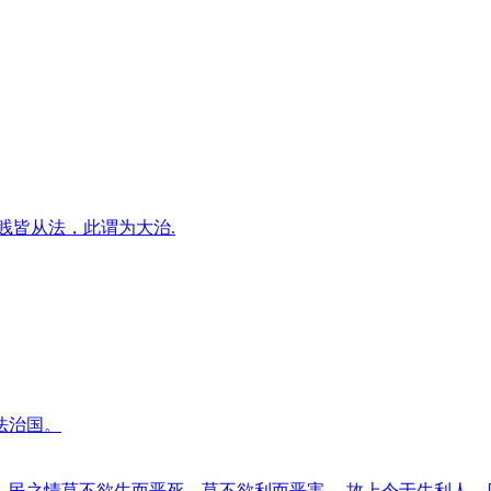
贱皆从法，此谓为大治.
法治国。
民之情莫不欲生而恶死，莫不欲利而恶害， 故上令于生利人，