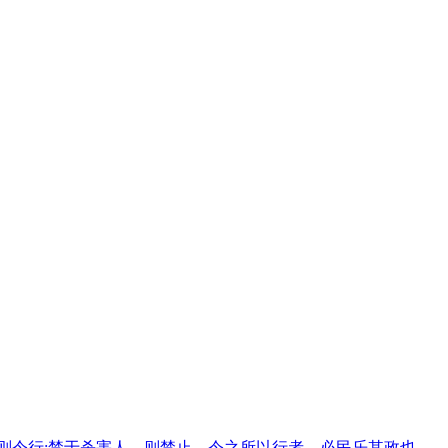
则令行;禁于杀害人，则禁止，令之所以行者，必民乐其政也。