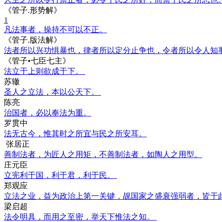
《管子.形势解》
1
凡法事者，操持不可以不正。
《管子.版法解》
法者所以兴功惧暴也，律者所以定分止争也，令者所以令人知
《管子•七臣七主》
法立于上则欲成于下。
苏辙
圣人之立法，本以公天下。
陈亮
治国者，必以奉法为重。
罗贯中
法无古今，惟其时之所宜与民之所安耳。
张居正
善制法者，为匠人之用矩，不善制法者，如陶人之用型。
庄元臣
立宪利于国，利于君，利于民。
郑观应
立法之业，益为政治上第一关键，觇国家之盛衰强弱者，皆于
梁启超
法令明具，而用之至密，举天下惟法之知。