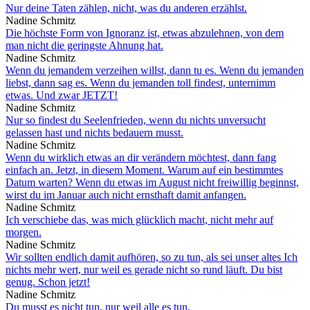
Nur deine Taten zählen, nicht, was du anderen erzählst.
Nadine Schmitz
Die höchste Form von Ignoranz ist, etwas abzulehnen, von dem
man nicht die geringste Ahnung hat.
Nadine Schmitz
Wenn du jemandem verzeihen willst, dann tu es. Wenn du jemanden
liebst, dann sag es. Wenn du jemanden toll findest, unternimm
etwas. Und zwar JETZT!
Nadine Schmitz
Nur so findest du Seelenfrieden, wenn du nichts unversucht
gelassen hast und nichts bedauern musst.
Nadine Schmitz
Wenn du wirklich etwas an dir verändern möchtest, dann fang
einfach an. Jetzt, in diesem Moment. Warum auf ein bestimmtes
Datum warten? Wenn du etwas im August nicht freiwillig beginnst,
wirst du im Januar auch nicht ernsthaft damit anfangen.
Nadine Schmitz
Ich verschiebe das, was mich glücklich macht, nicht mehr auf
morgen.
Nadine Schmitz
Wir sollten endlich damit aufhören, so zu tun, als sei unser altes Ich
nichts mehr wert, nur weil es gerade nicht so rund läuft. Du bist
genug. Schon jetzt!
Nadine Schmitz
Du musst es nicht tun, nur weil alle es tun.