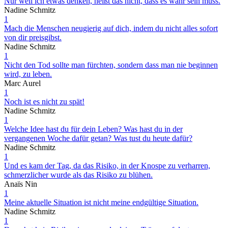
Nur weil ich etwas denken, heißt das nicht, dass es wahr sein muss.
Nadine Schmitz
1
Mach die Menschen neugierig auf dich, indem du nicht alles sofort
von dir preisgibst.
Nadine Schmitz
1
Nicht den Tod sollte man fürchten, sondern dass man nie beginnen
wird, zu leben.
Marc Aurel
1
Noch ist es nicht zu spät!
Nadine Schmitz
1
Welche Idee hast du für dein Leben? Was hast du in der
vergangenen Woche dafür getan? Was tust du heute dafür?
Nadine Schmitz
1
Und es kam der Tag, da das Risiko, in der Knospe zu verharren,
schmerzlicher wurde als das Risiko zu blühen.
Anaïs Nin
1
Meine aktuelle Situation ist nicht meine endgültige Situation.
Nadine Schmitz
1