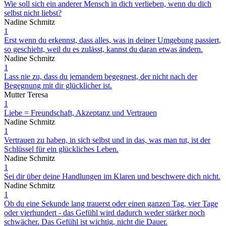
Wie soll sich ein anderer Mensch in dich verlieben, wenn du dich
selbst nicht liebst?
Nadine Schmitz
1
Erst wenn du erkennst, dass alles, was in deiner Umgebung passiert,
so geschieht, weil du es zulässt, kannst du daran etwas ändern.
Nadine Schmitz
1
Lass nie zu, dass du jemandem begegnest, der nicht nach der
Begegnung mit dir glücklicher ist.
Mutter Teresa
1
Liebe = Freundschaft, Akzeptanz und Vertrauen
Nadine Schmitz
1
Vertrauen zu haben, in sich selbst und in das, was man tut, ist der
Schlüssel für ein glückliches Leben.
Nadine Schmitz
1
Sei dir über deine Handlungen im Klaren und beschwere dich nicht.
Nadine Schmitz
1
Ob du eine Sekunde lang trauerst oder einen ganzen Tag, vier Tage
oder vierhundert - das Gefühl wird dadurch weder stärker noch
schwächer. Das Gefühl ist wichtig, nicht die Dauer.