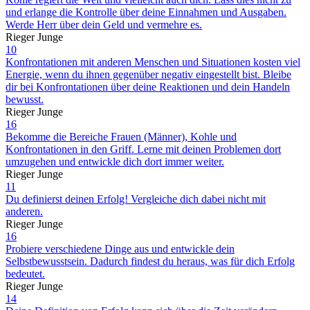
und erlange die Kontrolle über deine Einnahmen und Ausgaben.
Werde Herr über dein Geld und vermehre es.
Rieger Junge
10
Konfrontationen mit anderen Menschen und Situationen kosten viel
Energie, wenn du ihnen gegenüber negativ eingestellt bist. Bleibe
dir bei Konfrontationen über deine Reaktionen und dein Handeln
bewusst.
Rieger Junge
16
Bekomme die Bereiche Frauen (Männer), Kohle und
Konfrontationen in den Griff. Lerne mit deinen Problemen dort
umzugehen und entwickle dich dort immer weiter.
Rieger Junge
11
Du definierst deinen Erfolg! Vergleiche dich dabei nicht mit
anderen.
Rieger Junge
16
Probiere verschiedene Dinge aus und entwickle dein
Selbstbewusstsein. Dadurch findest du heraus, was für dich Erfolg
bedeutet.
Rieger Junge
14