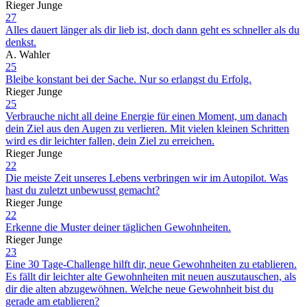
Rieger Junge
27
Alles dauert länger als dir lieb ist, doch dann geht es schneller als du
denkst.
A. Wahler
25
Bleibe konstant bei der Sache. Nur so erlangst du Erfolg.
Rieger Junge
25
Verbrauche nicht all deine Energie für einen Moment, um danach
dein Ziel aus den Augen zu verlieren. Mit vielen kleinen Schritten
wird es dir leichter fallen, dein Ziel zu erreichen.
Rieger Junge
22
Die meiste Zeit unseres Lebens verbringen wir im Autopilot. Was
hast du zuletzt unbewusst gemacht?
Rieger Junge
22
Erkenne die Muster deiner täglichen Gewohnheiten.
Rieger Junge
23
Eine 30 Tage-Challenge hilft dir, neue Gewohnheiten zu etablieren.
Es fällt dir leichter alte Gewohnheiten mit neuen auszutauschen, als
dir die alten abzugewöhnen. Welche neue Gewohnheit bist du
gerade am etablieren?