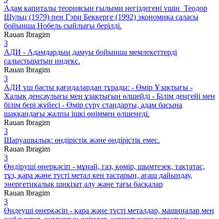
Адам капиталы теориясын ғылыми негіздегені үшін Теодор
Шульц (1979) пен Гэри Беккерге (1992) экономика саласы
бойынша Нобель сыйлығы берілді.
Rauan Ibragim
3
АДИ - Адамдардың дамуы бойынша мемлекеттерді
салыстыратын индекс.
Rauan Ibragim
3
АДИ үш басты қағидалардан тұрады: - Өмір Ұзақтығы -
Халық денсаулығы мен ұзақтығын өлшейді - Білім деңгейі мен
білім бері жүйесі - Өмір сүру стандарты, адам басына
шаққандағы жалпы ішкі өніммен өлшенеді.
Rauan Ibragim
3
Шаруашылық: өндірістік және өндірістік емес.
Rauan Ibragim
3
Өндіруші өнеркәсіп - мұнай, газ, көмір, шымтезек, тақтатас,
тұз, қара және түсті метал кен тастарын, ағаш дайындау,
энергетикалық шикізат алу және тағы басқалар
Rauan Ibragim
3
Өңдеуші өнеркәсіп - қара және түсті металдар, машиналар мен