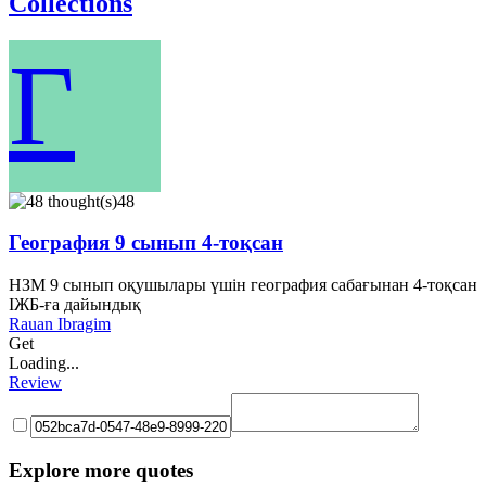
Collections
Г
48
География 9 сынып 4-тоқсан
НЗМ 9 сынып оқушылары үшін география сабағынан 4-тоқсан
ІЖБ-ға дайындық
Rauan Ibragim
Get
Loading...
Review
Explore more quotes