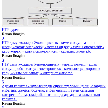
ҒТР сурет
Rauan Ibragim
3
ҒТР даму жолдары Эволюциялық - кеме жасау; - машина
жасау; - тамақ өнеркәсібі; - металл өңдеу; - химия өнеркәсібі; -
қару-жарақ; - адам психологиясы; - құрылыс және т.б.
Rauan Ibragim
3
ҒТР даму жолдары Революциялық - ғарыш кемесі; - ұшақ
жасау; - робот жасау; - электроника; - компьютер; - ядролық
қару; - ұялы байланыс; - интернет және т.б.
Rauan Ibragim
3
Адами капитал - жұмыскердің еңбек ету мүмкіндігін, олардың
еңбегінің жемісті болуын, еңбек өнімділігі мен сапасын
көтеретін білім, тәжірибе нысаныңда адамдарға салынатын
капитал.
Rauan Ibragim
3