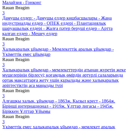
Малайзия - Гонконг
Rauan Ibragim
3
Дамушы елдер: - Дамушы елдер көшбасшылары - Жаңа
индустриалды елдер - ОПЕК елдері - Плантациялық
шаруашылық елдері - Жалға пәтер беруші елдер - Артта
қалған елдер - Мешеу елдер
Rauan Ibragim
3
Халықаралық ұйымдар - Мемлекеттік аралық ұйымдар -
Үкіметтік емес ұйымдар
Rauan Ibragim
3
Халықаралық ұйымдар - мемлекеттердің атынан жүретін жеке
мүшелерінің бірлесуі; қоғамдық өмірдің әртүрлі салаларында
ортақ мақсаттарға жету үшін құрылады және халықаралық
әріптестіктің аса маңызды түрі
Rauan Ibragim
3
Алғашқы халық. ұйымдар - 1863ж. Қызыл крест - 1864ж.
Бірінші интернационал - 1919ж. Ұлттар лигасы - 1945ж.
Біріккен Ұлттар Ұйымы
Rauan Ibragim
3
Үкіметтік емес халықаралық ұйымдар - мемлекет аралық