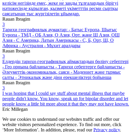
келісім негізінде емес, жеке не заңды тұлғалардың бірігуі
нәтижесінде құрылған, қызметі үкіметттің ресми сыртқы
саясатынан тыс жүргізілетін ұйымдар.
Rauan Ibragim
3
Тарихи географиялық аумақтар: - Батыс Еуропа, Шығыс
Еуропа - ТМД - ОБ Азия, О Азия, Орт. және Ш Азия, ОШ
Азия - С Америка, Латын Америкасы - С, Б, Орт, Ш, О
Африка - Аустралия - Мұхит аралдары
Rauan Ibragim
3
Елдердің тарихи-географиялық аймақтардың бөліну себептері
- Гео орнына байланысты - Тарихи себептерге байланысты -
Әлеуметтік-экономикалық, саяси - Мәдениет және тұрмыс
салты - Этникалық және діни ерекшеліктері бойынша
Rauan Ibragim
3
I was hoping that I could say stuff about mental illness that maybe
people didn't know. You know, speak up for bipolar disorder and let
people know a little bit more about it that they may not have known.
Eric Millegan
We use cookies to understand our websites traffic and offer our
website visitors personalized experience. To find out more, click
‘More Information’. In addition, please, read our
Privacy policy
.