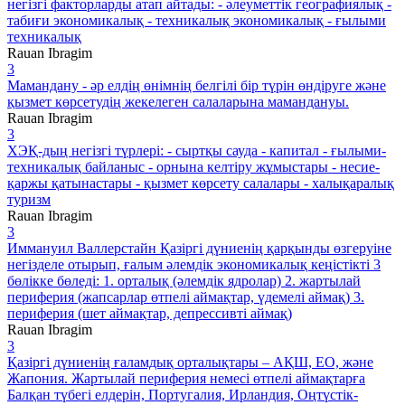
негізгі факторларды атап айтады: - әлеуметтік географиялық -
табиғи экономикалық - техникалық экономикалық - ғылыми
техникалық
Rauan Ibragim
3
Мамандану - әр елдің өнімнің белгілі бір түрін өндіруге және
қызмет көрсетудің жекелеген салаларына мамандануы.
Rauan Ibragim
3
ХЭҚ-дың негізгі түрлері: - сыртқы сауда - капитал - ғылыми-
техникалық байланыс - орнына келтіру жұмыстары - несие-
қаржы қатынастары - қызмет көрсету салалары - халықаралық
туризм
Rauan Ibragim
3
Иммануил Валлерстайн Қазіргі дүниенің қарқынды өзгеруіне
негізделе отырып, ғалым әлемдік экономикалық кеңістікті 3
бөлікке бөледі: 1. орталық (әлемдік ядролар) 2. жартылай
периферия (жапсарлар өтпелі аймақтар, үдемелі аймақ) 3.
периферия (шет аймақтар, депрессивті аймақ)
Rauan Ibragim
3
Қазіргі дүниенің ғаламдық орталықтары – АҚШ, ЕО, және
Жапония. Жартылай периферия немесі өтпелі аймақтарға
Балқан түбегі елдерін, Португалия, Ирландия, Оңтүстік-