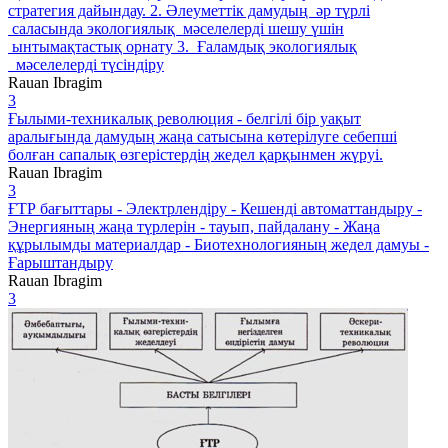
стратегия дайындау. 2. Әлеуметтік дамудың әр түрлі
саласында экологиялық мәселелерді шешу үшін
ынтымақтастық орнату 3. Ғаламдық экологиялық
мәселелерді түсіндіру
Rauan Ibragim
3
Ғылыми-техникалық революция - белгілі бір уақыт
аралығында дамудың жаңа сатысына көтерілуге себепші
болған сапалық өзгерістердің жедел қарқынмен жүруі.
Rauan Ibragim
3
ҒТР бағыттары - Электрлендіру - Кешенді автоматтандыру -
Энергияның жаңа түрлерін - тауып, пайдалану - Жаңа
құрылымды материалдар - Биотехнологияның жедел дамуы -
Ғарыштандыру
Rauan Ibragim
3