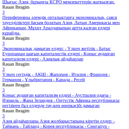
Шығыс Азия, бұрынғы КСРО мемлекеттерін жатқызған.
Rauan Ibragim
3
Периферияны әлемдік орталықтарға экономикалық, саяси
тәуелділіктері басым болатын Азия, Латын Америкасы мен
Африканың, Мұхит Аралдарының артта қалған елдері
құрайды.
Rauan Ibragim
3
Экономикалық дамыған елдер: - Үлкен жетілік - Батыс
Еуропаның шағын капиталистік елдері - Қоныс аударған
капитализм елдері - Азиялық айдаһарлар
Rauan Ibragim
3
Үлкен сегіздік - АҚШ - Жапония - Италия - Франция -
Германия - Ұлыбритания - Канада - Ресей
Rauan Ibragim
3
Қоныс аударған капитализм елдері - Аустралия одағы -
Израиль - Жаңа Зеландия - Оңтүстік Африка республикасы
негізінен бұл елдерде тау-кен өнеркәсібі дамыған
Rauan Ibragim
3
Азия айдаһарлары Азия жолбарыстарына кіретін елдер: -
Тайвань - Тайланд - Корея республикасы - Сингапур -