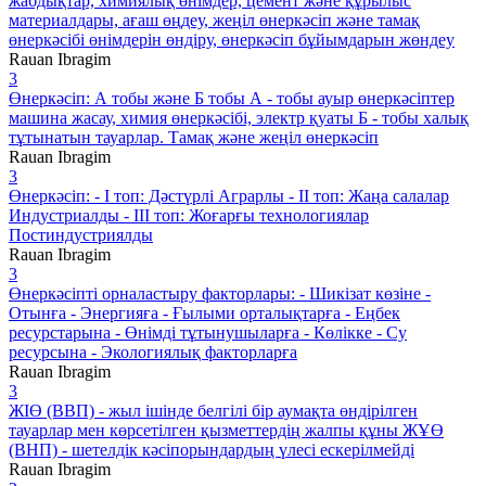
жабдықтар, химиялық өнімдер, цемент және құрылыс
материалдары, ағаш өңдеу, жеңіл өнеркәсіп және тамақ
өнеркәсібі өнімдерін өндіру, өнеркәсіп бұйымдарын жөндеу
Rauan Ibragim
3
Өнеркәсіп: А тобы және Б тобы А - тобы ауыр өнеркәсіптер
машина жасау, химия өнеркәсібі, электр қуаты Б - тобы халық
тұтынатын тауарлар. Тамақ және жеңіл өнеркәсіп
Rauan Ibragim
3
Өнеркәсіп: - І топ: Дәстүрлі Аграрлы - ІІ топ: Жаңа салалар
Индустриалды - ІІІ топ: Жоғарғы технологиялар
Постиндустриялды
Rauan Ibragim
3
Өнеркәсіпті орналастыру факторлары: - Шикізат көзіне -
Отынға - Энергияға - Ғылыми орталықтарға - Еңбек
ресурстарына - Өнімді тұтынушыларға - Көлікке - Су
ресурсына - Экологиялық факторларға
Rauan Ibragim
3
ЖІӨ (ВВП) - жыл ішінде белгілі бір аумақта өндірілген
тауарлар мен көрсетілген қызметтердің жалпы құны ЖҰӨ
(ВНП) - шетелдік кәсіпорындардың үлесі ескерілмейді
Rauan Ibragim