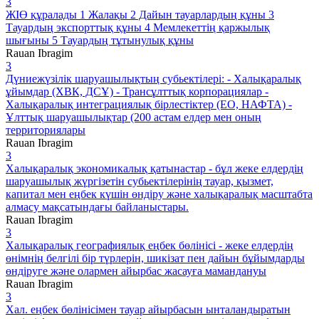
3
ЖІӨ құралады 1 Жалақы 2 Дайын тауарлардың құны 3
Тауардың экспорттық құны 4 Мемлекеттің қаржылық
шығыны 5 Тауардың тұтынулық құны
Rauan Ibragim
3
Дүниежүзілік шаруашылықтың субьектілері: - Халықаралық
ұйымдар (ХВК, ДСҰ) - Трансұлттық корпорациялар -
Халықаралық интеграциялық бірлестіктер (ЕО, НАФТА) -
Ұлттық шаруашылықтар (200 астам елдер мен оның
территориялары
Rauan Ibragim
3
Халықаралық экономикалық қатынастар - бұл жеке елдердің
шаруашылық жүргізетін субьектілерінің тауар, қызмет,
капитал мен еңбек күшін өндіру және халықаралық масштабта
алмасу мақсатындағы байланыстары.
Rauan Ibragim
3
Халықаралық географиялық еңбек бөлінісі - жеке елдердің
өнімнің белгілі бір түрлерін, шикізат пен дайын бұйымдарды
өндіруге және олармен айырбас жасауға мамандануы
Rauan Ibragim
3
Хал. еңбек бөлінісімен тауар айырбасын ынталандыратын