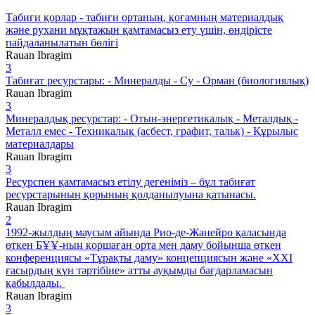
Табиғи қорлар - табиғи ортаның, қоғамның материалдық
және рухани мұқтажын қамтамасыз ету үшін, өндірісте
пайдаланылатын бөлігі
Rauan Ibragim
3
Табиғат ресурстары: - Минералды - Су - Орман (биологиялық)
Rauan Ibragim
3
Минералдық ресурстар: - Отын-энергетикалық - Металдық -
Металл емес - Техникалық (асбест, графит, тальк) - Құрылыс
материалдары
Rauan Ibragim
3
Ресурспен қамтамасыз етілу дегеніміз – бұл табиғат
ресурстарының қорының қолданылуына қатынасы.
Rauan Ibragim
2
1992-жылдың маусым айында Рио-де-Жанейро қаласында
өткен БҰҰ-ның қоршаған орта мен даму бойынша өткен
конференциясы «Тұрақты даму» концепциясын және «ХХІ
ғасырдың күн тәртібіне» атты ауқымды бағдарламасын
қабылдады.
Rauan Ibragim
3