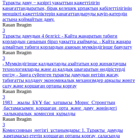
Тұрақты даму − қазіргі уақыттың қажеттілігін
қанағаттандыратын, бірақ келешек ұрпақтың қабілеттілігінің
меншікті қажеттіліктерін қанағаттандыруды қауіп-қатердің
астына қоймайтын даму.
Rauan Ibragim
3
Тұрақты дамудың 4 белгісі: - Қайта жаңаратын табиғи
қорлардың санының біраз уақытта азаймауы. - Қайта жаңара
алмайтын табиғи қорлардың азаюын мүмкіндігінше баяулату
Rauan Ibragim
3
- Мүмкіндігінше қалдықтарды азайтатын қор жинақтаушы
технологияларды және аз қалдық шығаратын өндірістерді
енгізу - Заңға сүйенген тұрақты дамудың негізін жасау,
табиғатты қолдану экономикалық механизмдер арқылы жөнге
салу және қоршаған ортаны қорғау
Rauan Ibragim
3
1983 жылы БҰҰ бас хатшысы Морис Стронгтың
бастамасымен қоршаған орта және даму жөніндегі
халықаралық комиссия құрылды
Rauan Ibragim
3
Комиссияның негізгі ұстанымдары: 1. Тұрақты дамуды
қамтамасыз ететін қоршаған ортаны қорғау саласында