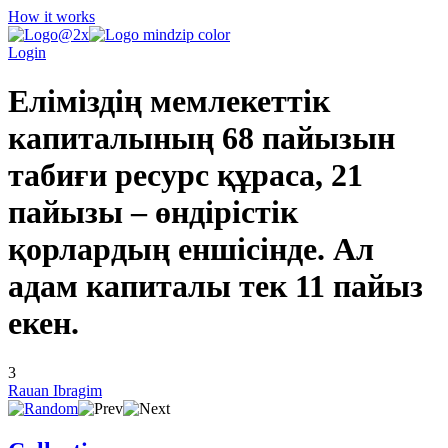
How it works
Login
Еліміздің мемлекеттік
капиталының 68 пайызын
табиғи ресурс құраса, 21
пайызы – өндірістік
қорлардың еншісінде. Ал
адам капиталы тек 11 пайыз
екен.
3
Rauan Ibragim