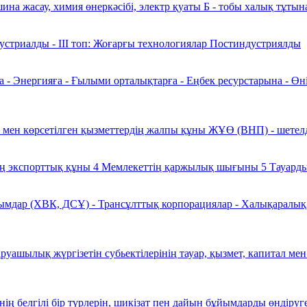
ина жасау, химия өнеркәсібі, электр қуаты Б - тобы халық тұтын
ндустриалды - ІІІ топ: Жоғарғы технологиялар Постиндустриялды
ға - Энергияға - Ғылыми орталықтарға - Еңбек ресурстарына - Өн
лар мен көрсетілген қызметтердің жалпы құны ЖҰӨ (ВНП) - шетел
ың экспорттық құны 4 Мемлекеттің қаржылық шығыны 5 Тауард
ымдар (ХВК, ДСҰ) - Трансұлттық корпорациялар - Халықаралық
уашылық жүргізетін субьектілерінің тауар, қызмет, капитал ме
мнің белгілі бір түрлерін, шикізат пен дайын бұйымдарды өндір