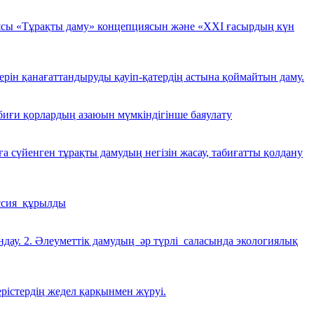
ясы «Тұрақты даму» концепциясын және «ХХІ ғасырдың күн
ктерін қанағаттандыруды қауіп-қатердің астына қоймайтын даму.
абиғи қорлардың азаюын мүмкіндігінше баяулату
а сүйенген тұрақты дамудың негізін жасау, табиғатты қолдану
ссия құрылды
дау. 2. Әлеуметтік дамудың әр түрлі саласында экологиялық
рістердің жедел қарқынмен жүруі.