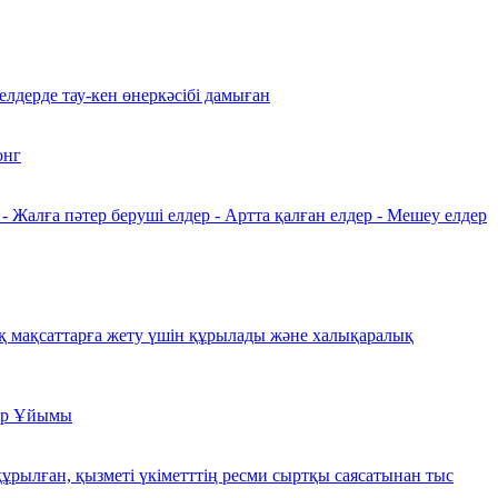
елдерде тау-кен өнеркәсібі дамыған
онг
Жалға пәтер беруші елдер - Артта қалған елдер - Мешеу елдер
ақ мақсаттарға жету үшін құрылады және халықаралық
тар Ұйымы
 құрылған, қызметі үкіметттің ресми сыртқы саясатынан тыс