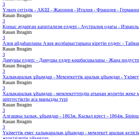
3
Үлкен сегіздік - АҚШ - Жапония - Италия - Франция - Германия
Rauan Ibragim
3
Қоныс аударған капитализм елдері - Аустралия одағы - Израиль
Rauan Ibragim
3
Азия айдаһарлары Азия жолбарыстарына кіретін елдер: - Тайван
Rauan Ibragim
3
Дамушы елдер: - Дамушы елдер көшбасшылары - Жаңа индустриа
Rauan Ibragim
3
Халықаралық ұйымдар - Мемлекеттік аралық ұйымдар - Үкімет
Rauan Ibragim
3
Халықаралық ұйымдар - мемлекеттердің атынан жүретін жеке мү
әріптестіктің аса маңызды түрі
Rauan Ibragim
3
Алғашқы халық. ұйымдар - 1863ж. Қызыл крест - 1864ж. Бірінш
Rauan Ibragim
3
Үкіметтік емес халықаралық ұйымдар - мемлекет аралық келісім
жүргізілетін ұйымдар.