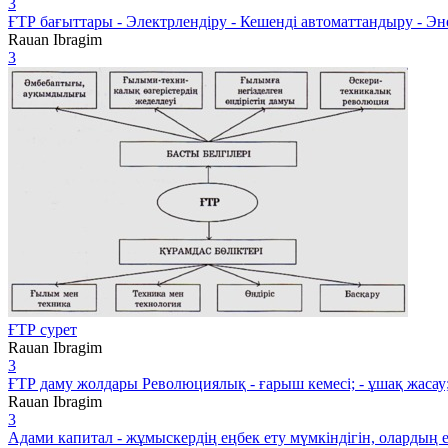
3
ҒТР бағыттары - Электрлендіру - Кешенді автоматтандыру - Э
Rauan Ibragim
3
ҒТР сурет
Rauan Ibragim
3
ҒТР даму жолдары Революциялық - ғарыш кемесі; - ұшақ жасау; - 
Rauan Ibragim
3
Адами капитал - жұмыскердің еңбек ету мүмкіндігін, олардың е