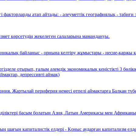
гі факторларды атап айтады: - әлеуметтік географиялық - таби
 қызмет көрсетудің жекелеген салаларына мамандануы.
техникалық байланыс - орнына келтіру жұмыстары - несие-қаржы 
ізделе отырып, ғалым әлемдік экономикалық кеңістікті 3 бөлікке
аймақтар, депрессивті аймақ)
ния. Жартылай периферия немесі өтпелі аймақтарға Балқан түбе
лділіктері басым болатын Азия, Латын Америкасы мен Африканы
ың шағын капиталистік елдері - Қоныс аударған капитализм елде