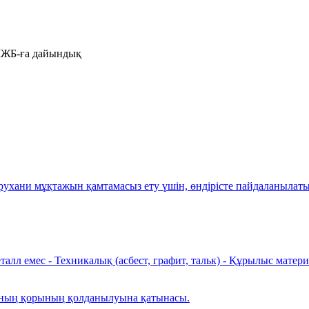
 ІЖБ-ға дайындық
рухани мұқтажын қамтамасыз ету үшін, өндірісте пайдаланылаты
алл емес - Техникалық (асбест, графит, тальк) - Құрылыс матер
арының қорының қолданылуына қатынасы.