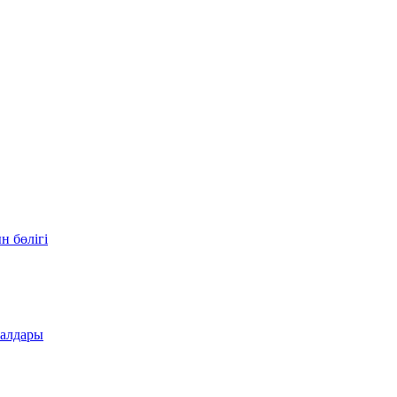
н бөлігі
иалдары