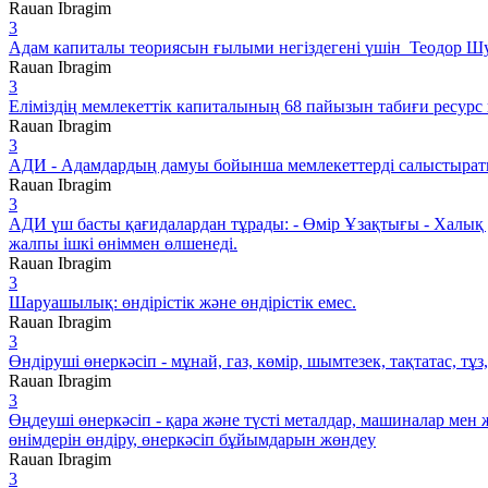
Rauan Ibragim
3
Адам капиталы теориясын ғылыми негіздегені үшін Теодор Шул
Rauan Ibragim
3
Еліміздің мемлекеттік капиталының 68 пайызын табиғи ресурс қ
Rauan Ibragim
3
АДИ - Адамдардың дамуы бойынша мемлекеттерді салыстырат
Rauan Ibragim
3
АДИ үш басты қағидалардан тұрады: - Өмір Ұзақтығы - Халық д
жалпы ішкі өніммен өлшенеді.
Rauan Ibragim
3
Шаруашылық: өндірістік және өндірістік емес.
Rauan Ibragim
3
Өндіруші өнеркәсіп - мұнай, газ, көмір, шымтезек, тақтатас, тұ
Rauan Ibragim
3
Өңдеуші өнеркәсіп - қара және түсті металдар, машиналар мен
өнімдерін өндіру, өнеркәсіп бұйымдарын жөндеу
Rauan Ibragim
3