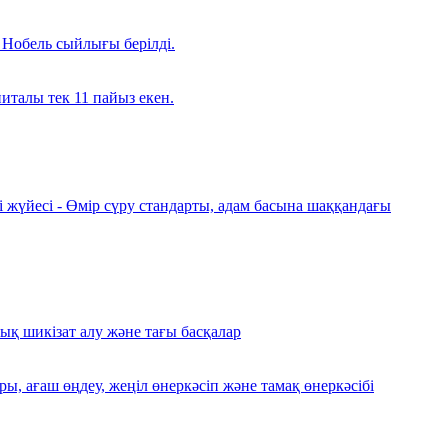
 Нобель сыйлығы берілді.
италы тек 11 пайыз екен.
і жүйесі - Өмір сүру стандарты, адам басына шаққандағы
алық шикізат алу және тағы басқалар
, ағаш өңдеу, жеңіл өнеркәсіп және тамақ өнеркәсібі