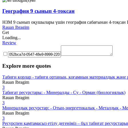
48
География 9 сынып 4-тоқсан
НЗМ 9 сынып оқушылары үшін география сабағынан 4-тоқсан
Rauan Ibragim
Get
Loading...
Review
Explore more quotes
Табиғи қорлар - табиғи ортаның, қоғамның материалдық және 
Rauan Ibragim
3
Табиғат ресурстары: - Минералды - Су - Орман (биологиялық)
Rauan Ibragim
3
Минералдық ресурстар: - Отын-энергетикалық - Металдық - Мет
Rauan Ibragim
3
Ресурспен қамтамасыз етілу дегеніміз – бұл табиғат ресурст