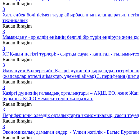
Rauan Ibragim
3
Хал. еңбек бөлінісімен тауар айырбасын ынталандыратын негіз
техникалық
Rauan Ibragim
3
Мамандану - әр елдің өнімнің белгілі бір түрін өндіруге және
Rauan Ibragim
3
ХЭҚ-дың негізгі түрлері: - сыртқы сауда - капитал - ғылыми-
Rauan Ibragim
3
Иммануил Валлерстайн Қазіргі дүниенің қарқынды өзгеруіне нег
(жапсарлар өтпелі аймақтар, үдемелі аймақ) 3. периферия (шет 
Rauan Ibragim
3
Қазіргі дүниенің ғаламдық орталықтары – АҚШ, ЕО, және Жапо
бұрынғы КСРО мемлекеттерін жатқызған.
Rauan Ibragim
3
Периферияны әлемдік орталықтарға экономикалық, саяси тәуе
Rauan Ibragim
3
Экономикалық дамыған елдер: - Үлкен жетілік - Батыс Еуропан
Rauan Ibragim