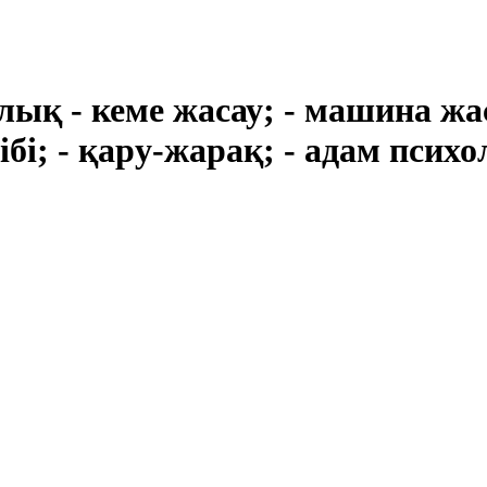
 - кеме жасау; - машина жасау
ібі; - қару-жарақ; - адам псих