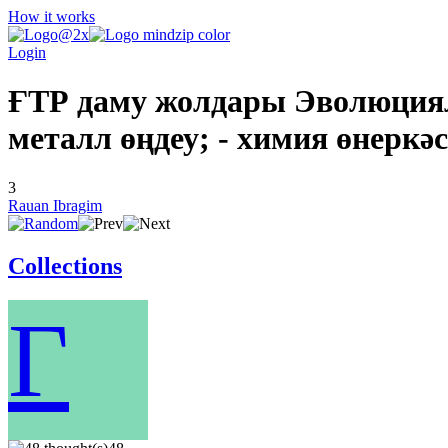
How it works
Login
ҒТР даму жолдары Эволюциялық
металл өңдеу; - химия өнеркәс
3
Rauan Ibragim
Collections
Г