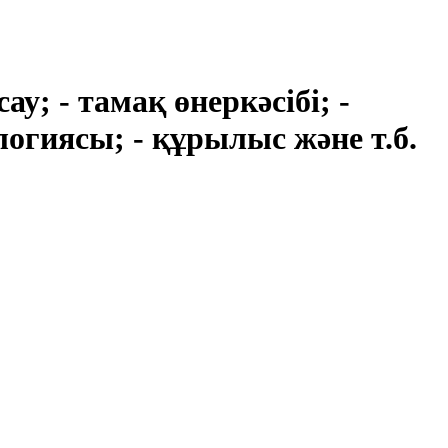
; - тамақ өнеркәсібі; -
ологиясы; - құрылыс және т.б.