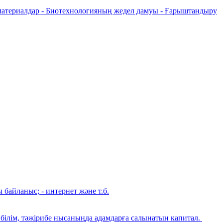
 материалдар - Биотехнологияның жедел дамуы - Ғарыштандыру
 байланыс; - интернет және т.б.
н білім, тәжірибе нысаныңда адамдарға салынатын капитал.