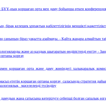
н БҰҰ-ның қоршаған орта мен даму бойынша өткен конференци
ын, бірақ келешек ұрпақтың қабілеттілігінің меншікті қажеттілі
ың санының біраз уақытта азаймауы. - Қайта жаңара алмайтын т
огияларды және аз қалдық шығаратын өндірістерді енгізу - Заңғ
 ортаны қорғау
ен қоршаған орта және даму жөніндегі халықаралық коми
сыз ететін қоршаған ортаны қорғау саласында стратегия дайын
ологиялық мәселелерді түсіндіру
дамудың жаңа сатысына көтерілуге себепші болған сапалық өзге