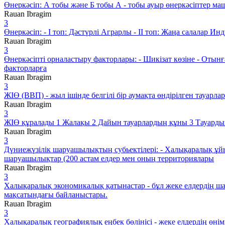
Өнеркәсіп: А тобы және Б тобы А - тобы ауыр өнеркәсіптер маш
Rauan Ibragim
3
Өнеркәсіп: - І топ: Дәстүрлі Аграрлы - ІІ топ: Жаңа салалар И
Rauan Ibragim
3
Өнеркәсіпті орналастыру факторлары: - Шикізат көзіне - Отын
факторларға
Rauan Ibragim
3
ЖІӨ (ВВП) - жыл ішінде белгілі бір аумақта өндірілген тауар
Rauan Ibragim
3
ЖІӨ құралады 1 Жалақы 2 Дайын тауарлардың құны 3 Тауард
Rauan Ibragim
3
Дүниежүзілік шаруашылықтың субьектілері: - Халықаралық ұй
шаруашылықтар (200 астам елдер мен оның территориялары
Rauan Ibragim
3
Халықаралық экономикалық қатынастар - бұл жеке елдердің шар
мақсатындағы байланыстары.
Rauan Ibragim
3
Халықаралық географиялық еңбек бөлінісі - жеке елдердің өні