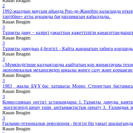
Rauan Ibragim
2
1992-жылдың маусым айында Рио-де-Жанейро қаласында өтке
тәртібіне» атты ауқымды бағдарламасын қабылдады.
Rauan Ibragim
3
Тұрақты даму − қазіргі уақыттың қажеттілігін қанағаттандырат
Rauan Ibragim
3
Тұрақты дамудың 4 белгісі: - Қайта жаңаратын табиғи қорлард
Rauan Ibragim
3
- Мүмкіндігінше қалдықтарды азайтатын қор жинақтаушы технол
экономикалық механизмдер арқылы жөнге салу және қоршаған
Rauan Ibragim
3
1983 жылы БҰҰ бас хатшысы Морис Стронгтың бастамасым
Rauan Ibragim
3
Комиссияның негізгі ұстанымдары: 1. Тұрақты дамуды қамтама
мәселелерді шешу үшін ынтымақтастық орнату 3. Ғаламдық эк
Rauan Ibragim
3
Ғылыми-техникалық революция - белгілі бір уақыт аралығында 
Rauan Ibragim