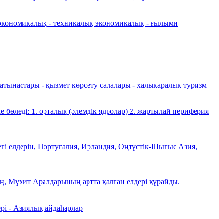
ғи экономикалық - техникалық экономикалық - ғылыми
қатынастары - қызмет көрсету салалары - халықаралық туризм
 бөледі: 1. орталық (әлемдік ядролар) 2. жартылай периферия
гі елдерін, Португалия, Ирландия, Оңтүстік-Шығыс Азия,
ң, Мұхит Аралдарының артта қалған елдері құрайды.
рі - Азиялық айдаһарлар