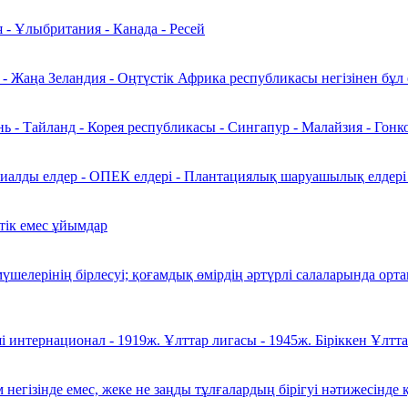
 - Ұлыбритания - Канада - Ресей
 - Жаңа Зеландия - Оңтүстік Африка республикасы негізінен бұл 
ь - Тайланд - Корея республикасы - Сингапур - Малайзия - Гонк
лды елдер - ОПЕК елдері - Плантациялық шаруашылық елдері - 
тік емес ұйымдар
шелерінің бірлесуі; қоғамдық өмірдің әртүрлі салаларында орт
і интернационал - 1919ж. Ұлттар лигасы - 1945ж. Біріккен Ұлт
 негізінде емес, жеке не заңды тұлғалардың бірігуі нәтижесінде