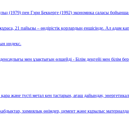
ьц (1979) пен Гэри Беккерге (1992) экономика саласы бойынша
ұраса, 21 пайызы – өндірістік қорлардың еншісінде. Ал адам кап
ын индекс.
енсаулығы мен ұзақтығын өлшейді - Білім деңгейі мен білім бер
з, қара және түсті метал кен тастарын, ағаш дайындау, энергетик
 жабдықтар, химиялық өнімдер, цемент және құрылыс материалдары