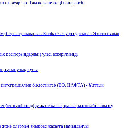
атын тауарлар. Тамақ және жеңіл өнеркәсіп
імді тұтынушыларға - Көлікке - Су ресурсына - Экологиялық
дік кәсіпорындардың үлесі ескерілмейді
ың тұтынулық құны
 интеграциялық бірлестіктер (ЕО, НАФТА) - Ұлттық
н еңбек күшін өндіру және халықаралық масштабта алмасу
уге және олармен айырбас жасауға мамандануы