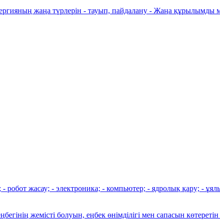
нергияның жаңа түрлерін - тауып, пайдалану - Жаңа құрылымды
робот жасау; - электроника; - компьютер; - ядролық қару; - ұялы
ңбегінің жемісті болуын, еңбек өнімділігі мен сапасын көтереті