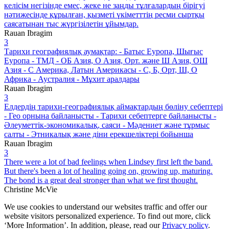
келісім негізінде емес, жеке не заңды тұлғалардың бірігуі
нәтижесінде құрылған, қызметі үкіметттің ресми сыртқы
саясатынан тыс жүргізілетін ұйымдар.
Rauan Ibragim
3
Тарихи географиялық аумақтар: - Батыс Еуропа, Шығыс
Еуропа - ТМД - ОБ Азия, О Азия, Орт. және Ш Азия, ОШ
Азия - С Америка, Латын Америкасы - С, Б, Орт, Ш, О
Африка - Аустралия - Мұхит аралдары
Rauan Ibragim
3
Елдердің тарихи-географиялық аймақтардың бөліну себептері
- Гео орнына байланысты - Тарихи себептерге байланысты -
Әлеуметтік-экономикалық, саяси - Мәдениет және тұрмыс
салты - Этникалық және діни ерекшеліктері бойынша
Rauan Ibragim
3
There were a lot of bad feelings when Lindsey first left the band.
But there's been a lot of healing going on, growing up, maturing.
The bond is a great deal stronger than what we first thought.
Christine McVie
We use cookies to understand our websites traffic and offer our
website visitors personalized experience. To find out more, click
‘More Information’. In addition, please, read our
Privacy policy
.