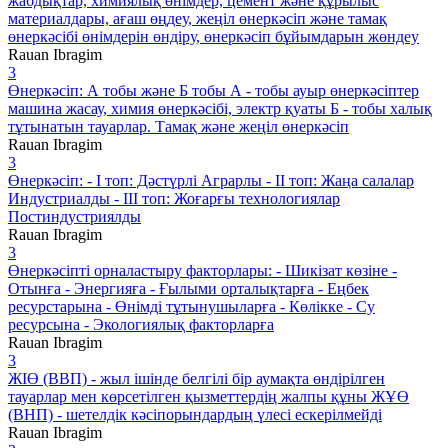
жабдықтар, химиялық өнімдер, цемент және құрылыс
материалдары, ағаш өңдеу, жеңіл өнеркәсіп және тамақ
өнеркәсібі өнімдерін өндіру, өнеркәсіп бұйымдарын жөндеу
Rauan Ibragim
3
Өнеркәсіп: А тобы және Б тобы А - тобы ауыр өнеркәсіптер
машина жасау, химия өнеркәсібі, электр қуаты Б - тобы халық
тұтынатын тауарлар. Тамақ және жеңіл өнеркәсіп
Rauan Ibragim
3
Өнеркәсіп: - І топ: Дәстүрлі Аграрлы - ІІ топ: Жаңа салалар
Индустриалды - ІІІ топ: Жоғарғы технологиялар
Постиндустриялды
Rauan Ibragim
3
Өнеркәсіпті орналастыру факторлары: - Шикізат көзіне -
Отынға - Энергияға - Ғылыми орталықтарға - Еңбек
ресурстарына - Өнімді тұтынушыларға - Көлікке - Су
ресурсына - Экологиялық факторларға
Rauan Ibragim
3
ЖІӨ (ВВП) - жыл ішінде белгілі бір аумақта өндірілген
тауарлар мен көрсетілген қызметтердің жалпы құны ЖҰӨ
(ВНП) - шетелдік кәсіпорындардың үлесі ескерілмейді
Rauan Ibragim