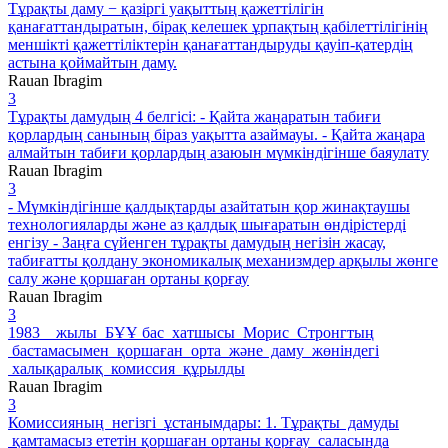
Тұрақты даму − қазіргі уақыттың қажеттілігін
қанағаттандыратын, бірақ келешек ұрпақтың қабілеттілігінің
меншікті қажеттіліктерін қанағаттандыруды қауіп-қатердің
астына қоймайтын даму.
Rauan Ibragim
3
Тұрақты дамудың 4 белгісі: - Қайта жаңаратын табиғи
қорлардың санының біраз уақытта азаймауы. - Қайта жаңара
алмайтын табиғи қорлардың азаюын мүмкіндігінше баяулату
Rauan Ibragim
3
- Мүмкіндігінше қалдықтарды азайтатын қор жинақтаушы
технологияларды және аз қалдық шығаратын өндірістерді
енгізу - Заңға сүйенген тұрақты дамудың негізін жасау,
табиғатты қолдану экономикалық механизмдер арқылы жөнге
салу және қоршаған ортаны қорғау
Rauan Ibragim
3
1983 жылы БҰҰ бас хатшысы Морис Стронгтың
бастамасымен қоршаған орта және даму жөніндегі
халықаралық комиссия құрылды
Rauan Ibragim
3
Комиссияның негізгі ұстанымдары: 1. Тұрақты дамуды
қамтамасыз ететін қоршаған ортаны қорғау саласында