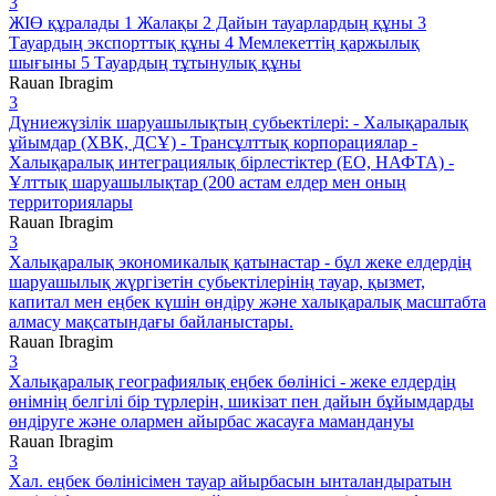
3
ЖІӨ құралады 1 Жалақы 2 Дайын тауарлардың құны 3
Тауардың экспорттық құны 4 Мемлекеттің қаржылық
шығыны 5 Тауардың тұтынулық құны
Rauan Ibragim
3
Дүниежүзілік шаруашылықтың субьектілері: - Халықаралық
ұйымдар (ХВК, ДСҰ) - Трансұлттық корпорациялар -
Халықаралық интеграциялық бірлестіктер (ЕО, НАФТА) -
Ұлттық шаруашылықтар (200 астам елдер мен оның
территориялары
Rauan Ibragim
3
Халықаралық экономикалық қатынастар - бұл жеке елдердің
шаруашылық жүргізетін субьектілерінің тауар, қызмет,
капитал мен еңбек күшін өндіру және халықаралық масштабта
алмасу мақсатындағы байланыстары.
Rauan Ibragim
3
Халықаралық географиялық еңбек бөлінісі - жеке елдердің
өнімнің белгілі бір түрлерін, шикізат пен дайын бұйымдарды
өндіруге және олармен айырбас жасауға мамандануы
Rauan Ibragim
3
Хал. еңбек бөлінісімен тауар айырбасын ынталандыратын