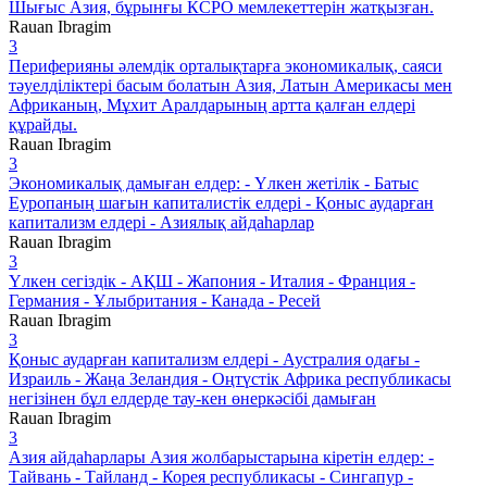
Шығыс Азия, бұрынғы КСРО мемлекеттерін жатқызған.
Rauan Ibragim
3
Периферияны әлемдік орталықтарға экономикалық, саяси
тәуелділіктері басым болатын Азия, Латын Америкасы мен
Африканың, Мұхит Аралдарының артта қалған елдері
құрайды.
Rauan Ibragim
3
Экономикалық дамыған елдер: - Үлкен жетілік - Батыс
Еуропаның шағын капиталистік елдері - Қоныс аударған
капитализм елдері - Азиялық айдаһарлар
Rauan Ibragim
3
Үлкен сегіздік - АҚШ - Жапония - Италия - Франция -
Германия - Ұлыбритания - Канада - Ресей
Rauan Ibragim
3
Қоныс аударған капитализм елдері - Аустралия одағы -
Израиль - Жаңа Зеландия - Оңтүстік Африка республикасы
негізінен бұл елдерде тау-кен өнеркәсібі дамыған
Rauan Ibragim
3
Азия айдаһарлары Азия жолбарыстарына кіретін елдер: -
Тайвань - Тайланд - Корея республикасы - Сингапур -