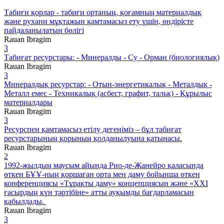
Табиғи қорлар - табиғи ортаның, қоғамның материалдық
және рухани мұқтажын қамтамасыз ету үшін, өндірісте
пайдаланылатын бөлігі
Rauan Ibragim
3
Табиғат ресурстары: - Минералды - Су - Орман (биологиялық)
Rauan Ibragim
3
Минералдық ресурстар: - Отын-энергетикалық - Металдық -
Металл емес - Техникалық (асбест, графит, тальк) - Құрылыс
материалдары
Rauan Ibragim
3
Ресурспен қамтамасыз етілу дегеніміз – бұл табиғат
ресурстарының қорының қолданылуына қатынасы.
Rauan Ibragim
2
1992-жылдың маусым айында Рио-де-Жанейро қаласында
өткен БҰҰ-ның қоршаған орта мен даму бойынша өткен
конференциясы «Тұрақты даму» концепциясын және «ХХІ
ғасырдың күн тәртібіне» атты ауқымды бағдарламасын
қабылдады.
Rauan Ibragim
3