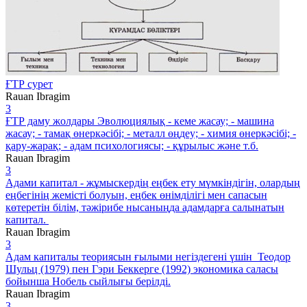
ҒТР сурет
Rauan Ibragim
3
ҒТР даму жолдары Эволюциялық - кеме жасау; - машина
жасау; - тамақ өнеркәсібі; - металл өңдеу; - химия өнеркәсібі; -
қару-жарақ; - адам психологиясы; - құрылыс және т.б.
Rauan Ibragim
3
Адами капитал - жұмыскердің еңбек ету мүмкіндігін, олардың
еңбегінің жемісті болуын, еңбек өнімділігі мен сапасын
көтеретін білім, тәжірибе нысаныңда адамдарға салынатын
капитал.
Rauan Ibragim
3
Адам капиталы теориясын ғылыми негіздегені үшін Теодор
Шульц (1979) пен Гэри Беккерге (1992) экономика саласы
бойынша Нобель сыйлығы берілді.
Rauan Ibragim
3