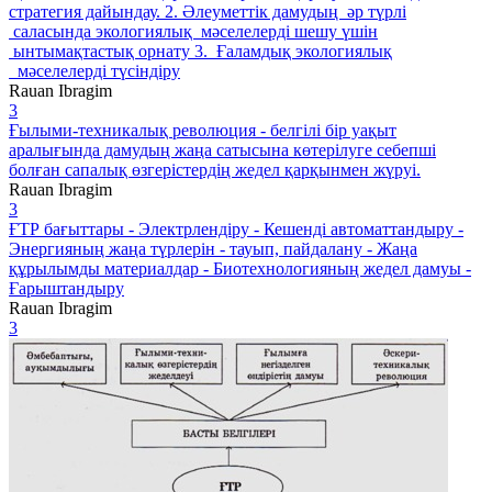
стратегия дайындау. 2. Әлеуметтік дамудың әр түрлі
саласында экологиялық мәселелерді шешу үшін
ынтымақтастық орнату 3. Ғаламдық экологиялық
мәселелерді түсіндіру
Rauan Ibragim
3
Ғылыми-техникалық революция - белгілі бір уақыт
аралығында дамудың жаңа сатысына көтерілуге себепші
болған сапалық өзгерістердің жедел қарқынмен жүруі.
Rauan Ibragim
3
ҒТР бағыттары - Электрлендіру - Кешенді автоматтандыру -
Энергияның жаңа түрлерін - тауып, пайдалану - Жаңа
құрылымды материалдар - Биотехнологияның жедел дамуы -
Ғарыштандыру
Rauan Ibragim
3