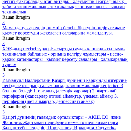
негізгі факторларды атап айтады: - әлеуметтік географиялық -
табиғи экономикалық - техникалық экономикалық - ғылыми
техникалық
Rauan Ibragim
3
Мамандану - әр елдің өнімнің белгілі бір түрін өндіруге және
қызмет көрсетудің жекелеген салаларына мамандануы.
Rauan Ibragim
3
ХЭҚ-дың негізгі түрлері: - сыртқы сауда - капитал - ғылыми-
техникалық байланыс - орнына келтіру жұмыстары - несие-
қаржы қатынастары - қызмет көрсету салалары - халықаралық
туризм
Rauan Ibragim
3
Иммануил Валлерстайн Қазіргі дүниенің қарқынды өзгеруіне
негізделе отырып, ғалым әлемдік экономикалық кеңістікті 3
бөлікке бөледі: 1. орталық (әлемдік ядролар) 2. жартылай
периферия (жапсарлар өтпелі аймақтар, үдемелі аймақ) 3.
периферия (шет аймақтар, депрессивті аймақ)
Rauan Ibragim
3
Қазіргі дүниенің ғаламдық орталықтары – АҚШ, ЕО, және
Жапония. Жартылай периферия немесі өтпелі аймақтарға
Балқан түбегі елдерін, Португалия, Ирландия, Оңтүстік-