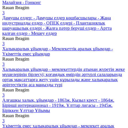
Малайзия - Гонконг
Rauan Ibragim
3
Дамушы елдер: - Дамушы елдер көшбасшылары - Жаңа
индустриалды елдер - ОПЕК елдері - Плантациялық
шаруашылық елдері - Жалға пәтер беруші елдер - Артта
қалған елдер - Мешеу елдер
Rauan Ibragim
3
Халықаралық ұйымдар - Мемлекеттік аралық ұйымдар -
Үкіметтік емес ұйымдар
Rauan Ibragim
3
Халықаралық ұйымдар - мемлекеттердің атынан жүретін жеке
мүшелерінің бірлесуі; қоғамдық өмірдің әртүрлі салаларында
ортақ мақсаттарға жету үшін құрылады және халықаралық
әріптестіктің аса маңызды түрі
Rauan Ibragim
3
Алғашқы халық. ұйымдар - 1863ж. Қызыл крест - 1864ж.
Бірінші интернационал - 1919ж. Ұлттар лигасы - 1945ж.
Біріккен Ұлттар Ұйымы
Rauan Ibragim
3
Үкіметтік емес халықаралық ұйымдар - мемлекет аралық