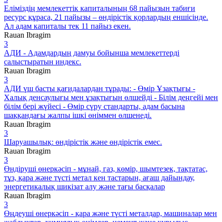
Еліміздің мемлекеттік капиталының 68 пайызын табиғи
ресурс құраса, 21 пайызы – өндірістік қорлардың еншісінде.
Ал адам капиталы тек 11 пайыз екен.
Rauan Ibragim
3
АДИ - Адамдардың дамуы бойынша мемлекеттерді
салыстыратын индекс.
Rauan Ibragim
3
АДИ үш басты қағидалардан тұрады: - Өмір Ұзақтығы -
Халық денсаулығы мен ұзақтығын өлшейді - Білім деңгейі мен
білім бері жүйесі - Өмір сүру стандарты, адам басына
шаққандағы жалпы ішкі өніммен өлшенеді.
Rauan Ibragim
3
Шаруашылық: өндірістік және өндірістік емес.
Rauan Ibragim
3
Өндіруші өнеркәсіп - мұнай, газ, көмір, шымтезек, тақтатас,
тұз, қара және түсті метал кен тастарын, ағаш дайындау,
энергетикалық шикізат алу және тағы басқалар
Rauan Ibragim
3
Өңдеуші өнеркәсіп - қара және түсті металдар, машиналар мен