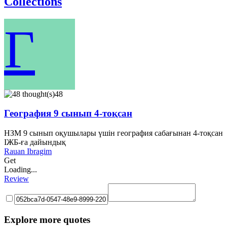
Collections
Г
48
География 9 сынып 4-тоқсан
НЗМ 9 сынып оқушылары үшін география сабағынан 4-тоқсан
ІЖБ-ға дайындық
Rauan Ibragim
Get
Loading...
Review
Explore more quotes