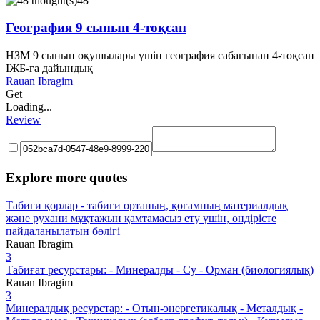
48
География 9 сынып 4-тоқсан
НЗМ 9 сынып оқушылары үшін география сабағынан 4-тоқсан
ІЖБ-ға дайындық
Rauan Ibragim
Get
Loading...
Review
Explore more quotes
Табиғи қорлар - табиғи ортаның, қоғамның материалдық
және рухани мұқтажын қамтамасыз ету үшін, өндірісте
пайдаланылатын бөлігі
Rauan Ibragim
3
Табиғат ресурстары: - Минералды - Су - Орман (биологиялық)
Rauan Ibragim
3
Минералдық ресурстар: - Отын-энергетикалық - Металдық -