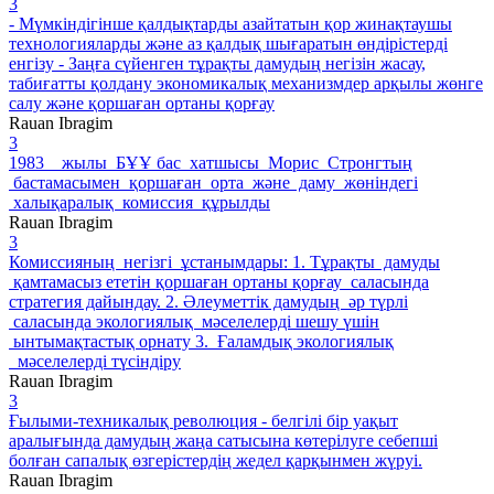
3
- Мүмкіндігінше қалдықтарды азайтатын қор жинақтаушы
технологияларды және аз қалдық шығаратын өндірістерді
енгізу - Заңға сүйенген тұрақты дамудың негізін жасау,
табиғатты қолдану экономикалық механизмдер арқылы жөнге
салу және қоршаған ортаны қорғау
Rauan Ibragim
3
1983 жылы БҰҰ бас хатшысы Морис Стронгтың
бастамасымен қоршаған орта және даму жөніндегі
халықаралық комиссия құрылды
Rauan Ibragim
3
Комиссияның негізгі ұстанымдары: 1. Тұрақты дамуды
қамтамасыз ететін қоршаған ортаны қорғау саласында
стратегия дайындау. 2. Әлеуметтік дамудың әр түрлі
саласында экологиялық мәселелерді шешу үшін
ынтымақтастық орнату 3. Ғаламдық экологиялық
мәселелерді түсіндіру
Rauan Ibragim
3
Ғылыми-техникалық революция - белгілі бір уақыт
аралығында дамудың жаңа сатысына көтерілуге себепші
болған сапалық өзгерістердің жедел қарқынмен жүруі.
Rauan Ibragim