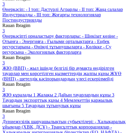
3
Өнеркәсіп: - І топ: Дәстүрлі Аграрлы - ІІ топ: Жаңа салалар
Индустриалды - ІІІ топ: Жоғарғы технологиялар
Постиндустриялды
Rauan Ibragim
3
Өнеркәсіпті орналастыру факторлары: - Шикізат көзіне -
Отынға - Энергияға - Ғылыми орталықтарға - Еңбек
ресурстарына - Өнімді тұтынушыларға - Көлікке - Су
ресурсына - Экологиялық факторларға
Rauan Ibragim
3
ЖІӨ (ВВП) - жыл ішінде белгілі бір аумақта өндірілген
тауарлар мен көрсетілген қызметтердің жалпы құны ЖҰӨ
(ВНП) - шетелдік кәсіпорындардың үлесі ескерілмейді
Rauan Ibragim
3
ЖІӨ құралады 1 Жалақы 2 Дайын тауарлардың құны 3
Тауардың экспорттық құны 4 Мемлекеттің қаржылық
шығыны 5 Тауардың тұтынулық құны
Rauan Ibragim
3
Дүниежүзілік шаруашылықтың субьектілері: - Халықаралық
ұйымдар (ХВК, ДСҰ) - Трансұлттық корпорациялар -
Халықаралық интеграциялық бірлестіктер (ЕО, НАФТА) -