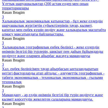
Ұлттық шаруашылықтар (200 астам елдер мен оның
территориялары
Rauan Ibragim
3
Халықаралық экономикалық қатынастар - бұл жеке елдердің
шаруашылық жүргізетін субьектілерінің тауар, қызмет,
капитал мен еңбек күшін өндіру және халықаралық масштабта
алмасу мақсатындағы байланыстары.
Rauan Ibragim
3
Халықаралық географиялық еңбек бөлінісі - жеке елдердің
өнімнің белгілі бір түрлерін, шикізат пен дайын бұйымдарды
өндіруге және олармен айырбас жасауға мамандануы
Rauan Ibragim
3
Хал. еңбек бөлінісімен тауар айырбасын ынталандыратын
негізгі факторларды атап айтады: - әлеуметтік географиялық -
табиғи экономикалық - техникалық экономикалық - ғылыми
техникалық
Rauan Ibragim
3
Мамандану - әр елдің өнімнің белгілі бір түрін өндіруге және
қызмет көрсетудің жекелеген салаларына мамандануы.
Rauan Ibragim
3