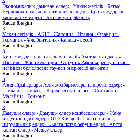
3
Экономикалық дамыған елдер: - Үлкен жетілік - Батыс
Еуропаның шағын капиталистік елдері - Қоныс аударған
капитализм елдері - Азиялық айдаһарлар
Rauan Ibragim
3
Үлкен сегіздік - АҚШ - Жапония - Италия - Франция -
Германия - Ұлыбритания - Канада - Ресей
Rauan Ibragim
3
Қоныс аударған капитализм елдері - Аустралия одағы -
Израиль - Жаңа Зеландия - Оңтүстік Африка республикасы
негізінен бұл елдерде тау-кен өнеркәсібі дамыған
Rauan Ibragim
3
Азия айдаһарлары Азия жолбарыстарына кіретін елдер: -
Тайвань - Тайланд - Корея республикасы - Сингапур -
Малайзия - Гонконг
Rauan Ibragim
3
Дамушы елдер: - Дамушы елдер көшбасшылары - Жаңа
индустриалды елдер - ОПЕК елдері - Плантациялық
шаруашылық елдері - Жалға пәтер беруші елдер - Артта
қалған елдер - Мешеу елдер
Rauan Ibragim