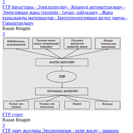
3
ҒТР бағыттары - Электрлендіру - Кешенді автоматтандыру -
Энергияның жаңа түрлерін - тауып, пайдалану - Жаңа
құрылымды материалдар - Биотехнологияның жедел дамуы -
Ғарыштандыру
Rauan Ibragim
3
ҒТР сурет
Rauan Ibragim
3
ҒТР даму жолдары Эволюциялық - кеме жасау; - машина