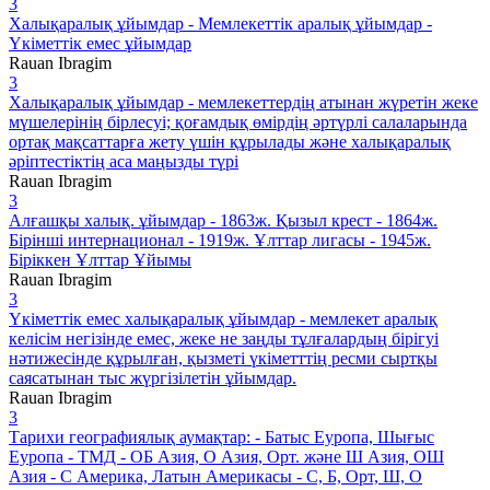
3
Халықаралық ұйымдар - Мемлекеттік аралық ұйымдар -
Үкіметтік емес ұйымдар
Rauan Ibragim
3
Халықаралық ұйымдар - мемлекеттердің атынан жүретін жеке
мүшелерінің бірлесуі; қоғамдық өмірдің әртүрлі салаларында
ортақ мақсаттарға жету үшін құрылады және халықаралық
әріптестіктің аса маңызды түрі
Rauan Ibragim
3
Алғашқы халық. ұйымдар - 1863ж. Қызыл крест - 1864ж.
Бірінші интернационал - 1919ж. Ұлттар лигасы - 1945ж.
Біріккен Ұлттар Ұйымы
Rauan Ibragim
3
Үкіметтік емес халықаралық ұйымдар - мемлекет аралық
келісім негізінде емес, жеке не заңды тұлғалардың бірігуі
нәтижесінде құрылған, қызметі үкіметттің ресми сыртқы
саясатынан тыс жүргізілетін ұйымдар.
Rauan Ibragim
3
Тарихи географиялық аумақтар: - Батыс Еуропа, Шығыс
Еуропа - ТМД - ОБ Азия, О Азия, Орт. және Ш Азия, ОШ
Азия - С Америка, Латын Америкасы - С, Б, Орт, Ш, О