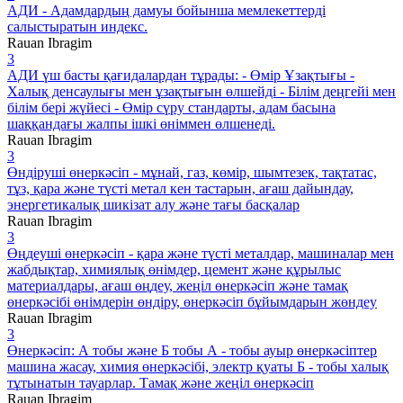
АДИ - Адамдардың дамуы бойынша мемлекеттерді
салыстыратын индекс.
Rauan Ibragim
3
АДИ үш басты қағидалардан тұрады: - Өмір Ұзақтығы -
Халық денсаулығы мен ұзақтығын өлшейді - Білім деңгейі мен
білім бері жүйесі - Өмір сүру стандарты, адам басына
шаққандағы жалпы ішкі өніммен өлшенеді.
Rauan Ibragim
3
Өндіруші өнеркәсіп - мұнай, газ, көмір, шымтезек, тақтатас,
тұз, қара және түсті метал кен тастарын, ағаш дайындау,
энергетикалық шикізат алу және тағы басқалар
Rauan Ibragim
3
Өңдеуші өнеркәсіп - қара және түсті металдар, машиналар мен
жабдықтар, химиялық өнімдер, цемент және құрылыс
материалдары, ағаш өңдеу, жеңіл өнеркәсіп және тамақ
өнеркәсібі өнімдерін өндіру, өнеркәсіп бұйымдарын жөндеу
Rauan Ibragim
3
Өнеркәсіп: А тобы және Б тобы А - тобы ауыр өнеркәсіптер
машина жасау, химия өнеркәсібі, электр қуаты Б - тобы халық
тұтынатын тауарлар. Тамақ және жеңіл өнеркәсіп
Rauan Ibragim