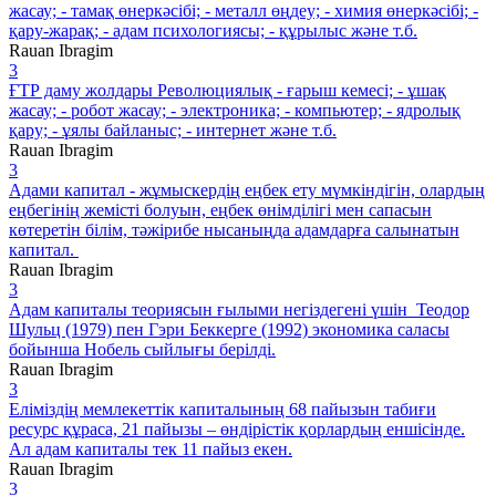
жасау; - тамақ өнеркәсібі; - металл өңдеу; - химия өнеркәсібі; -
қару-жарақ; - адам психологиясы; - құрылыс және т.б.
Rauan Ibragim
3
ҒТР даму жолдары Революциялық - ғарыш кемесі; - ұшақ
жасау; - робот жасау; - электроника; - компьютер; - ядролық
қару; - ұялы байланыс; - интернет және т.б.
Rauan Ibragim
3
Адами капитал - жұмыскердің еңбек ету мүмкіндігін, олардың
еңбегінің жемісті болуын, еңбек өнімділігі мен сапасын
көтеретін білім, тәжірибе нысаныңда адамдарға салынатын
капитал.
Rauan Ibragim
3
Адам капиталы теориясын ғылыми негіздегені үшін Теодор
Шульц (1979) пен Гэри Беккерге (1992) экономика саласы
бойынша Нобель сыйлығы берілді.
Rauan Ibragim
3
Еліміздің мемлекеттік капиталының 68 пайызын табиғи
ресурс құраса, 21 пайызы – өндірістік қорлардың еншісінде.
Ал адам капиталы тек 11 пайыз екен.
Rauan Ibragim
3