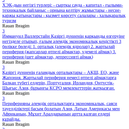
ХЭҚ-дың негізгі түрлері: - сыртқы сауда - капитал - ғылыми-
техникалық байланыс - орнына келтіру жұмыстары - несие-
қаржы қатынастары - қызмет көрсету салалары - халықаралық
туризм
Rauan Ibragim
3
Иммануил Валлерстайн Қазіргі дүниенің қарқынды өзгеруіне
негізделе отырып, ғалым әлемдік экономикалық кеңістікті 3
бөлікке бөледі: 1. орталық (әлемдік ядролар) 2. жартылай
периферия (жапсарлар өтпелі аймақтар, үдемелі аймақ) 3.
периферия (шет аймақтар, депрессивті аймақ)
Rauan Ibragim
3
Қазіргі дүниенің ғаламдық орталықтары – АҚШ, ЕО, және
Жапония. Жартылай периферия немесі өтпелі аймақтарға
Балқан түбегі елдерін, Португалия, Ирландия, Оңтүстік-
Шығыс Азия, бұрынғы КСРО мемлекеттерін жатқызған.
Rauan Ibragim
3
Периферияны әлемдік орталықтарға экономикалық, саяси
тәуелділіктері басым болатын Азия, Латын Америкасы мен
Африканың, Мұхит Аралдарының артта қалған елдері
құрайды.
Rauan Ibragim