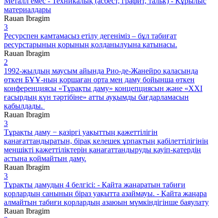
Металл емес - Техникалық (асбест, графит, тальк) - Құрылыс
материалдары
Rauan Ibragim
3
Ресурспен қамтамасыз етілу дегеніміз – бұл табиғат
ресурстарының қорының қолданылуына қатынасы.
Rauan Ibragim
2
1992-жылдың маусым айында Рио-де-Жанейро қаласында
өткен БҰҰ-ның қоршаған орта мен даму бойынша өткен
конференциясы «Тұрақты даму» концепциясын және «ХХІ
ғасырдың күн тәртібіне» атты ауқымды бағдарламасын
қабылдады.
Rauan Ibragim
3
Тұрақты даму − қазіргі уақыттың қажеттілігін
қанағаттандыратын, бірақ келешек ұрпақтың қабілеттілігінің
меншікті қажеттіліктерін қанағаттандыруды қауіп-қатердің
астына қоймайтын даму.
Rauan Ibragim
3
Тұрақты дамудың 4 белгісі: - Қайта жаңаратын табиғи
қорлардың санының біраз уақытта азаймауы. - Қайта жаңара
алмайтын табиғи қорлардың азаюын мүмкіндігінше баяулату
Rauan Ibragim