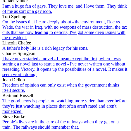
Rafael Müller
I am a huge fan of gays. They love me, and I love them. They think
of me as sort of a gay icon.
Tori Spelling
On the issues that I care deeply about - the environment, Roe vs.
Wade, the war in Iraq, with no weapons of mass destruction, the tax
cuts that are now leading to deficits, I've got some deep issues with
the president.
Lincoln Chafee
A father's holy life is a rich legacy for his sons.
Charles Spurgeon
I have never started a novel - I mean except the first, when I was
starting a novel just to start a novel - I've never written one without
rereading Victory. It opens up the possibilities of a novel. It makes it
seem worth doing.
Joan Didion
Freedom of opinion can only exist when the government thinks
itself secure.
Bertrand Russell
The good news is people are watching more video than ever before;
they're just watching in places that often aren't rated and aren't
monetized.
Steve Burke
People's lives are in the care of the railways when they get on a
train. The railways should remember that.