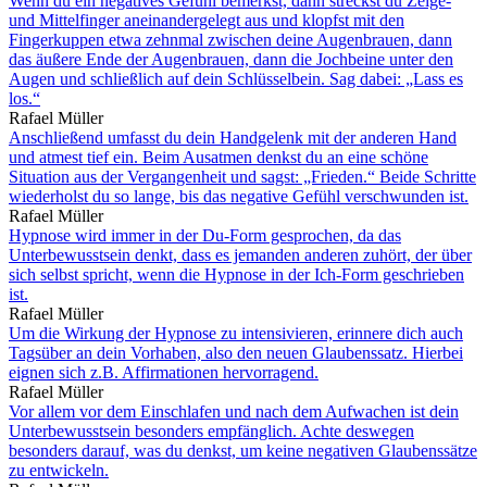
Wenn du ein negatives Gefühl bemerkst, dann streckst du Zeige-
und Mittelfinger aneinandergelegt aus und klopfst mit den
Fingerkuppen etwa zehnmal zwischen deine Augenbrauen, dann
das äußere Ende der Augenbrauen, dann die Jochbeine unter den
Augen und schließlich auf dein Schlüsselbein. Sag dabei: „Lass es
los.“
Rafael Müller
Anschließend umfasst du dein Handgelenk mit der anderen Hand
und atmest tief ein. Beim Ausatmen denkst du an eine schöne
Situation aus der Vergangenheit und sagst: „Frieden.“ Beide Schritte
wiederholst du so lange, bis das negative Gefühl verschwunden ist.
Rafael Müller
Hypnose wird immer in der Du-Form gesprochen, da das
Unterbewusstsein denkt, dass es jemanden anderen zuhört, der über
sich selbst spricht, wenn die Hypnose in der Ich-Form geschrieben
ist.
Rafael Müller
Um die Wirkung der Hypnose zu intensivieren, erinnere dich auch
Tagsüber an dein Vorhaben, also den neuen Glaubenssatz. Hierbei
eignen sich z.B. Affirmationen hervorragend.
Rafael Müller
Vor allem vor dem Einschlafen und nach dem Aufwachen ist dein
Unterbewusstsein besonders empfänglich. Achte deswegen
besonders darauf, was du denkst, um keine negativen Glaubenssätze
zu entwickeln.