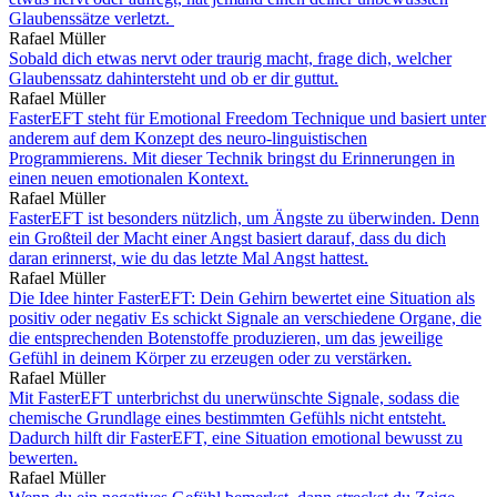
Glaubenssätze verletzt.
Rafael Müller
Sobald dich etwas nervt oder traurig macht, frage dich, welcher
Glaubenssatz dahintersteht und ob er dir guttut.
Rafael Müller
FasterEFT steht für Emotional Freedom Technique und basiert unter
anderem auf dem Konzept des neuro-linguistischen
Programmierens. Mit dieser Technik bringst du Erinnerungen in
einen neuen emotionalen Kontext.
Rafael Müller
FasterEFT ist besonders nützlich, um Ängste zu überwinden. Denn
ein Großteil der Macht einer Angst basiert darauf, dass du dich
daran erinnerst, wie du das letzte Mal Angst hattest.
Rafael Müller
Die Idee hinter FasterEFT: Dein Gehirn bewertet eine Situation als
positiv oder negativ Es schickt Signale an verschiedene Organe, die
die entsprechenden Botenstoffe produzieren, um das jeweilige
Gefühl in deinem Körper zu erzeugen oder zu verstärken.
Rafael Müller
Mit FasterEFT unterbrichst du unerwünschte Signale, sodass die
chemische Grundlage eines bestimmten Gefühls nicht entsteht.
Dadurch hilft dir FasterEFT, eine Situation emotional bewusst zu
bewerten.
Rafael Müller