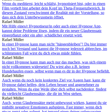
Wenn du meditierst, leicht schläfst, hypnotisiert bist, oder in einen
Film vertieft bist arbeitet dein Kopf im Theta-Frequenzbereich. In
diesem Zustand verschwimmt die Realität mit der Vorstellung, so
dass sich dein Unterbewusstsein öffnet.
Rafael Müller
Mit Hilfe eines/r Hypnotiseur/in oder auch einer Hypnose App,
kannst deine Probleme lösen, indem dir ein neuer Glaubenssatz
eingepflanzt oder ein alter, schädlicher ersetzt wird.
Rafael Müller
In einer Hypnose kann man nicht "hängenbleiben"! Du bist immer
noch bei Verstand und kannst die Hypnose jederzeit abbrechen, im
schlimmsten Fall wirst du dich etwas müde fühlen.
Rafael Müller
In einer Hypnose kann man auch nur das machen, was sich einem
nicht vollkommen widersetzt! Du wirst also z.B. keinen
Hundehaufen essen, selbst wenn man es dir in der Hypnose befiehlt.
Rafael Müller
Auch wenn du noch kein konkretes Ziel vor Augen hast, kann dir
Hypnose dabei helfen, dein Leben besser und angenehmer zu
gestalten. Wenn du eine Weile über dich selbst nachdenkst, findest
du vielleicht Glaubenssätze, die dir im Weg stehen.
Rafael Müller
Auch, wenn Glaubenssätze meist unbewusst wirken, kannst du sie
mithilfe negativer Emotionen aufspüren. Fast immer, wenn dich
etwas nervt oder aufregt, hat jemand einen deiner unbewussten