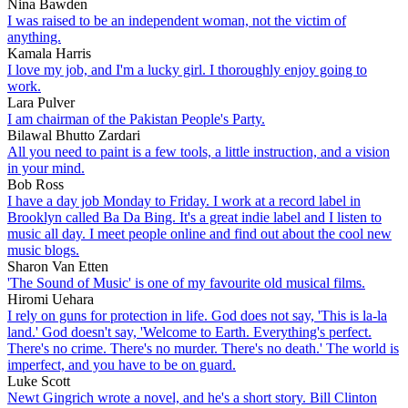
Nina Bawden
I was raised to be an independent woman, not the victim of
anything.
Kamala Harris
I love my job, and I'm a lucky girl. I thoroughly enjoy going to
work.
Lara Pulver
I am chairman of the Pakistan People's Party.
Bilawal Bhutto Zardari
All you need to paint is a few tools, a little instruction, and a vision
in your mind.
Bob Ross
I have a day job Monday to Friday. I work at a record label in
Brooklyn called Ba Da Bing. It's a great indie label and I listen to
music all day. I meet people online and find out about the cool new
music blogs.
Sharon Van Etten
'The Sound of Music' is one of my favourite old musical films.
Hiromi Uehara
I rely on guns for protection in life. God does not say, 'This is la-la
land.' God doesn't say, 'Welcome to Earth. Everything's perfect.
There's no crime. There's no murder. There's no death.' The world is
imperfect, and you have to be on guard.
Luke Scott
Newt Gingrich wrote a novel, and he's a short story. Bill Clinton