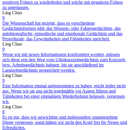
positiven Folgen zu wiederholen und solche mit negativen Folgen
zu unterlassen.
Ling Chao
9
Die Wissenschaft hat gezeigt, dass es verschiedene
Gedächtnisformen gibt: das Wissens- oder Faktengedächtnis, das
autobiografische, episodische und emotionale Gedächtnis und das
Prozedurale, das Gewohnheiten und Fähigkeiten speichert.
Ling Chao
9
Wenn wir mit neuen Informationen konfrontiert werden, müssen
sich diese erst den Weg vom Ultrakurzzeitgedächtnis zum Kurzzeit-
bzw. Arbeitsgedächtnis bahnen, bis sie anschließend im
Langzeitgedächtnis gespeichert werden.
Ling Chao
9
Eine Information einmal aufgenommen zu haben, reicht leider nicht
aus. Wenn wir sie uns nicht regelmäßig vor Augen führen und
Tätigkeiten bei einer einmaligen Wiederholung belassen, vergessen
wir.
Ling Chao
8
Es ist gut, dass wir unwichtige und insbesondere unangenehme
Dinge vergessen, sonst hätten wir nicht den Kopf frei für Neues und
Erfreuliches.