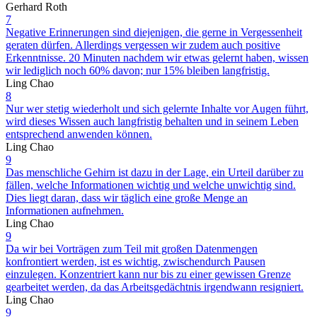
Gerhard Roth
7
Negative Erinnerungen sind diejenigen, die gerne in Vergessenheit
geraten dürfen. Allerdings vergessen wir zudem auch positive
Erkenntnisse. 20 Minuten nachdem wir etwas gelernt haben, wissen
wir lediglich noch 60% davon; nur 15% bleiben langfristig.
Ling Chao
8
Nur wer stetig wiederholt und sich gelernte Inhalte vor Augen führt,
wird dieses Wissen auch langfristig behalten und in seinem Leben
entsprechend anwenden können.
Ling Chao
9
Das menschliche Gehirn ist dazu in der Lage, ein Urteil darüber zu
fällen, welche Informationen wichtig und welche unwichtig sind.
Dies liegt daran, dass wir täglich eine große Menge an
Informationen aufnehmen.
Ling Chao
9
Da wir bei Vorträgen zum Teil mit großen Datenmengen
konfrontiert werden, ist es wichtig, zwischendurch Pausen
einzulegen. Konzentriert kann nur bis zu einer gewissen Grenze
gearbeitet werden, da das Arbeitsgedächtnis irgendwann resigniert.
Ling Chao
9