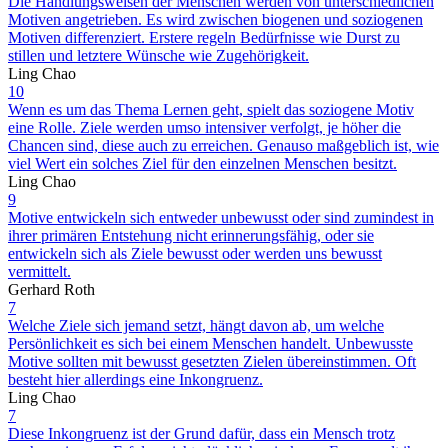
Die Handlungsweisen der Menschen werden von unterschiedlichen
Motiven angetrieben. Es wird zwischen biogenen und soziogenen
Motiven differenziert. Erstere regeln Bedürfnisse wie Durst zu
stillen und letztere Wünsche wie Zugehörigkeit.
Ling Chao
10
Wenn es um das Thema Lernen geht, spielt das soziogene Motiv
eine Rolle. Ziele werden umso intensiver verfolgt, je höher die
Chancen sind, diese auch zu erreichen. Genauso maßgeblich ist, wie
viel Wert ein solches Ziel für den einzelnen Menschen besitzt.
Ling Chao
9
Motive entwickeln sich entweder unbewusst oder sind zumindest in
ihrer primären Entstehung nicht erinnerungsfähig, oder sie
entwickeln sich als Ziele bewusst oder werden uns bewusst
vermittelt.
Gerhard Roth
7
Welche Ziele sich jemand setzt, hängt davon ab, um welche
Persönlichkeit es sich bei einem Menschen handelt. Unbewusste
Motive sollten mit bewusst gesetzten Zielen übereinstimmen. Oft
besteht hier allerdings eine Inkongruenz.
Ling Chao
7
Diese Inkongruenz ist der Grund dafür, dass ein Mensch trotz