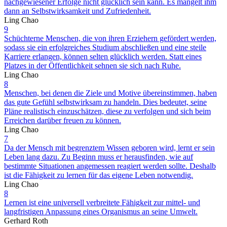
nachgewiesener Erfolge nicht glücklich sein kann. Es mangelt ihm
dann an Selbstwirksamkeit und Zufriedenheit.
Ling Chao
9
Schüchterne Menschen, die von ihren Erziehern gefördert werden,
sodass sie ein erfolgreiches Studium abschließen und eine steile
Karriere erlangen, können selten glücklich werden. Statt eines
Platzes in der Öffentlichkeit sehnen sie sich nach Ruhe.
Ling Chao
8
Menschen, bei denen die Ziele und Motive übereinstimmen, haben
das gute Gefühl selbstwirksam zu handeln. Dies bedeutet, seine
Pläne realistisch einzuschätzen, diese zu verfolgen und sich beim
Erreichen darüber freuen zu können.
Ling Chao
7
Da der Mensch mit begrenztem Wissen geboren wird, lernt er sein
Leben lang dazu. Zu Beginn muss er herausfinden, wie auf
bestimmte Situationen angemessen reagiert werden sollte. Deshalb
ist die Fähigkeit zu lernen für das eigene Leben notwendig.
Ling Chao
8
Lernen ist eine universell verbreitete Fähigkeit zur mittel- und
langfristigen Anpassung eines Organismus an seine Umwelt.
Gerhard Roth