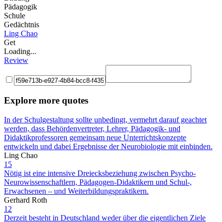
Pädagogik
Schule
Gedächtnis
Ling Chao
Get
Loading...
Review
Explore more quotes
In der Schulgestaltung sollte unbedingt, vermehrt darauf geachtet
werden, dass Behördenvertreter, Lehrer, Pädagogik- und
Didaktikprofessoren gemeinsam neue Unterrichtskonzepte
entwickeln und dabei Ergebnisse der Neurobiologie mit einbinden.
Ling Chao
15
Nötig ist eine intensive Dreiecksbeziehung zwischen Psycho-
Neurowissenschaftlern, Pädagogen-Didaktikern und Schul-,
Erwachsenen – und Weiterbildungspraktikern.
Gerhard Roth
12
Derzeit besteht in Deutschland weder über die eigentlichen Ziele