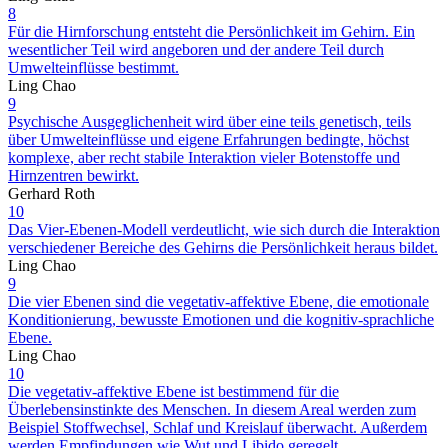
8
Für die Hirnforschung entsteht die Persönlichkeit im Gehirn. Ein
wesentlicher Teil wird angeboren und der andere Teil durch
Umwelteinflüsse bestimmt.
Ling Chao
9
Psychische Ausgeglichenheit wird über eine teils genetisch, teils
über Umwelteinflüsse und eigene Erfahrungen bedingte, höchst
komplexe, aber recht stabile Interaktion vieler Botenstoffe und
Hirnzentren bewirkt.
Gerhard Roth
10
Das Vier-Ebenen-Modell verdeutlicht, wie sich durch die Interaktion
verschiedener Bereiche des Gehirns die Persönlichkeit heraus bildet.
Ling Chao
9
Die vier Ebenen sind die vegetativ-affektive Ebene, die emotionale
Konditionierung, bewusste Emotionen und die kognitiv-sprachliche
Ebene.
Ling Chao
10
Die vegetativ-affektive Ebene ist bestimmend für die
Überlebensinstinkte des Menschen. In diesem Areal werden zum
Beispiel Stoffwechsel, Schlaf und Kreislauf überwacht. Außerdem
werden Empfindungen wie Wut und Libido geregelt.