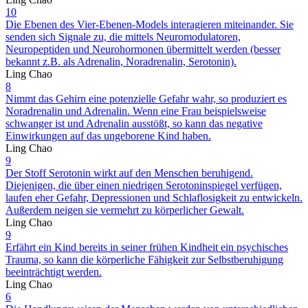
10
Die Ebenen des Vier-Ebenen-Models interagieren miteinander. Sie
senden sich Signale zu, die mittels Neuromodulatoren,
Neuropeptiden und Neurohormonen übermittelt werden (besser
bekannt z.B. als Adrenalin, Noradrenalin, Serotonin).
Ling Chao
8
Nimmt das Gehirn eine potenzielle Gefahr wahr, so produziert es
Noradrenalin und Adrenalin. Wenn eine Frau beispielsweise
schwanger ist und Adrenalin ausstößt, so kann das negative
Einwirkungen auf das ungeborene Kind haben.
Ling Chao
9
Der Stoff Serotonin wirkt auf den Menschen beruhigend.
Diejenigen, die über einen niedrigen Serotoninspiegel verfügen,
laufen eher Gefahr, Depressionen und Schlaflosigkeit zu entwickeln.
Außerdem neigen sie vermehrt zu körperlicher Gewalt.
Ling Chao
9
Erfährt ein Kind bereits in seiner frühen Kindheit ein psychisches
Trauma, so kann die körperliche Fähigkeit zur Selbstberuhigung
beeinträchtigt werden.
Ling Chao
6