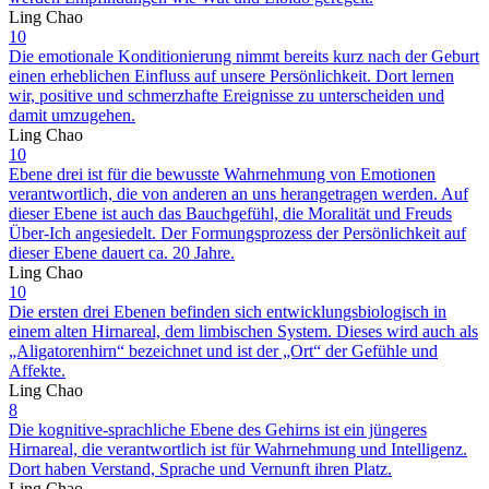
Ling Chao
10
Die emotionale Konditionierung nimmt bereits kurz nach der Geburt
einen erheblichen Einfluss auf unsere Persönlichkeit. Dort lernen
wir, positive und schmerzhafte Ereignisse zu unterscheiden und
damit umzugehen.
Ling Chao
10
Ebene drei ist für die bewusste Wahrnehmung von Emotionen
verantwortlich, die von anderen an uns herangetragen werden. Auf
dieser Ebene ist auch das Bauchgefühl, die Moralität und Freuds
Über-Ich angesiedelt. Der Formungsprozess der Persönlichkeit auf
dieser Ebene dauert ca. 20 Jahre.
Ling Chao
10
Die ersten drei Ebenen befinden sich entwicklungsbiologisch in
einem alten Hirnareal, dem limbischen System. Dieses wird auch als
„Aligatorenhirn“ bezeichnet und ist der „Ort“ der Gefühle und
Affekte.
Ling Chao
8
Die kognitive-sprachliche Ebene des Gehirns ist ein jüngeres
Hirnareal, die verantwortlich ist für Wahrnehmung und Intelligenz.
Dort haben Verstand, Sprache und Vernunft ihren Platz.
Ling Chao