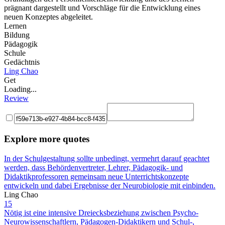
prägnant dargestellt und Vorschläge für die Entwicklung eines
neuen Konzeptes abgeleitet.
Lernen
Bildung
Pädagogik
Schule
Gedächtnis
Ling Chao
Get
Loading...
Review
Explore more quotes
In der Schulgestaltung sollte unbedingt, vermehrt darauf geachtet
werden, dass Behördenvertreter, Lehrer, Pädagogik- und
Didaktikprofessoren gemeinsam neue Unterrichtskonzepte
entwickeln und dabei Ergebnisse der Neurobiologie mit einbinden.
Ling Chao
15
Nötig ist eine intensive Dreiecksbeziehung zwischen Psycho-
Neurowissenschaftlern, Pädagogen-Didaktikern und Schul-,