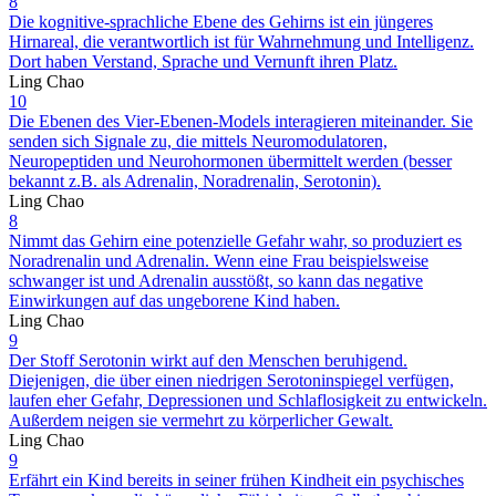
8
Die kognitive-sprachliche Ebene des Gehirns ist ein jüngeres
Hirnareal, die verantwortlich ist für Wahrnehmung und Intelligenz.
Dort haben Verstand, Sprache und Vernunft ihren Platz.
Ling Chao
10
Die Ebenen des Vier-Ebenen-Models interagieren miteinander. Sie
senden sich Signale zu, die mittels Neuromodulatoren,
Neuropeptiden und Neurohormonen übermittelt werden (besser
bekannt z.B. als Adrenalin, Noradrenalin, Serotonin).
Ling Chao
8
Nimmt das Gehirn eine potenzielle Gefahr wahr, so produziert es
Noradrenalin und Adrenalin. Wenn eine Frau beispielsweise
schwanger ist und Adrenalin ausstößt, so kann das negative
Einwirkungen auf das ungeborene Kind haben.
Ling Chao
9
Der Stoff Serotonin wirkt auf den Menschen beruhigend.
Diejenigen, die über einen niedrigen Serotoninspiegel verfügen,
laufen eher Gefahr, Depressionen und Schlaflosigkeit zu entwickeln.
Außerdem neigen sie vermehrt zu körperlicher Gewalt.
Ling Chao
9
Erfährt ein Kind bereits in seiner frühen Kindheit ein psychisches