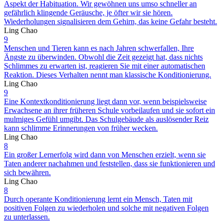
Aspekt der Habituation. Wir gewöhnen uns umso schneller an
gefährlich klingende Geräusche, je öfter wir sie hören.
Wiederholungen signalisieren dem Gehirn, das keine Gefahr besteht.
Ling Chao
9
Menschen und Tieren kann es nach Jahren schwerfallen, Ihre
Ängste zu überwinden. Obwohl die Zeit gezeigt hat, dass nichts
Schlimmes zu erwarten ist, reagieren Sie mit einer automatischen
Reaktion. Dieses Verhalten nennt man klassische Konditionierung.
Ling Chao
9
Eine Kontextkonditionierung liegt dann vor, wenn beispielsweise
Erwachsene an ihrer früheren Schule vorbeilaufen und sie sofort ein
mulmiges Gefühl umgibt. Das Schulgebäude als auslösender Reiz
kann schlimme Erinnerungen von früher wecken.
Ling Chao
8
Ein großer Lernerfolg wird dann von Menschen erzielt, wenn sie
Taten anderer nachahmen und feststellen, dass sie funktionieren und
sich bewähren.
Ling Chao
8
Durch operante Konditionierung lernt ein Mensch, Taten mit
positiven Folgen zu wiederholen und solche mit negativen Folgen
zu unterlassen.