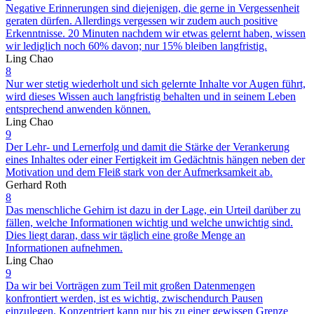
Negative Erinnerungen sind diejenigen, die gerne in Vergessenheit
geraten dürfen. Allerdings vergessen wir zudem auch positive
Erkenntnisse. 20 Minuten nachdem wir etwas gelernt haben, wissen
wir lediglich noch 60% davon; nur 15% bleiben langfristig.
Ling Chao
8
Nur wer stetig wiederholt und sich gelernte Inhalte vor Augen führt,
wird dieses Wissen auch langfristig behalten und in seinem Leben
entsprechend anwenden können.
Ling Chao
9
Der Lehr- und Lernerfolg und damit die Stärke der Verankerung
eines Inhaltes oder einer Fertigkeit im Gedächtnis hängen neben der
Motivation und dem Fleiß stark von der Aufmerksamkeit ab.
Gerhard Roth
8
Das menschliche Gehirn ist dazu in der Lage, ein Urteil darüber zu
fällen, welche Informationen wichtig und welche unwichtig sind.
Dies liegt daran, dass wir täglich eine große Menge an
Informationen aufnehmen.
Ling Chao
9
Da wir bei Vorträgen zum Teil mit großen Datenmengen
konfrontiert werden, ist es wichtig, zwischendurch Pausen
einzulegen. Konzentriert kann nur bis zu einer gewissen Grenze