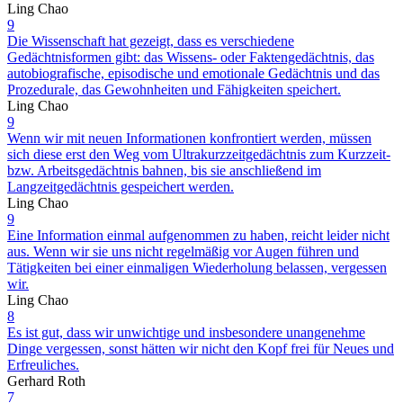
Ling Chao
9
Die Wissenschaft hat gezeigt, dass es verschiedene
Gedächtnisformen gibt: das Wissens- oder Faktengedächtnis, das
autobiografische, episodische und emotionale Gedächtnis und das
Prozedurale, das Gewohnheiten und Fähigkeiten speichert.
Ling Chao
9
Wenn wir mit neuen Informationen konfrontiert werden, müssen
sich diese erst den Weg vom Ultrakurzzeitgedächtnis zum Kurzzeit-
bzw. Arbeitsgedächtnis bahnen, bis sie anschließend im
Langzeitgedächtnis gespeichert werden.
Ling Chao
9
Eine Information einmal aufgenommen zu haben, reicht leider nicht
aus. Wenn wir sie uns nicht regelmäßig vor Augen führen und
Tätigkeiten bei einer einmaligen Wiederholung belassen, vergessen
wir.
Ling Chao
8
Es ist gut, dass wir unwichtige und insbesondere unangenehme
Dinge vergessen, sonst hätten wir nicht den Kopf frei für Neues und
Erfreuliches.
Gerhard Roth
7