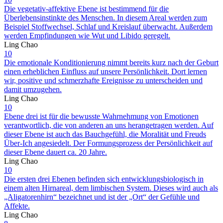
Die vegetativ-affektive Ebene ist bestimmend für die
Überlebensinstinkte des Menschen. In diesem Areal werden zum
Beispiel Stoffwechsel, Schlaf und Kreislauf überwacht. Außerdem
werden Empfindungen wie Wut und Libido geregelt.
Ling Chao
10
Die emotionale Konditionierung nimmt bereits kurz nach der Geburt
einen erheblichen Einfluss auf unsere Persönlichkeit. Dort lernen
wir, positive und schmerzhafte Ereignisse zu unterscheiden und
damit umzugehen.
Ling Chao
10
Ebene drei ist für die bewusste Wahrnehmung von Emotionen
verantwortlich, die von anderen an uns herangetragen werden. Auf
dieser Ebene ist auch das Bauchgefühl, die Moralität und Freuds
Über-Ich angesiedelt. Der Formungsprozess der Persönlichkeit auf
dieser Ebene dauert ca. 20 Jahre.
Ling Chao
10
Die ersten drei Ebenen befinden sich entwicklungsbiologisch in
einem alten Hirnareal, dem limbischen System. Dieses wird auch als
„Aligatorenhirn“ bezeichnet und ist der „Ort“ der Gefühle und
Affekte.
Ling Chao