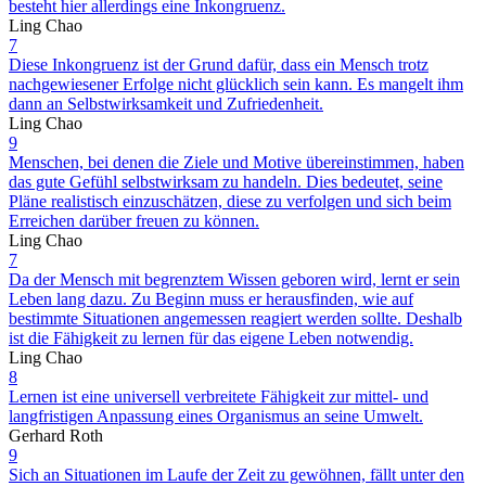
besteht hier allerdings eine Inkongruenz.
Ling Chao
7
Diese Inkongruenz ist der Grund dafür, dass ein Mensch trotz
nachgewiesener Erfolge nicht glücklich sein kann. Es mangelt ihm
dann an Selbstwirksamkeit und Zufriedenheit.
Ling Chao
9
Menschen, bei denen die Ziele und Motive übereinstimmen, haben
das gute Gefühl selbstwirksam zu handeln. Dies bedeutet, seine
Pläne realistisch einzuschätzen, diese zu verfolgen und sich beim
Erreichen darüber freuen zu können.
Ling Chao
7
Da der Mensch mit begrenztem Wissen geboren wird, lernt er sein
Leben lang dazu. Zu Beginn muss er herausfinden, wie auf
bestimmte Situationen angemessen reagiert werden sollte. Deshalb
ist die Fähigkeit zu lernen für das eigene Leben notwendig.
Ling Chao
8
Lernen ist eine universell verbreitete Fähigkeit zur mittel- und
langfristigen Anpassung eines Organismus an seine Umwelt.
Gerhard Roth
9
Sich an Situationen im Laufe der Zeit zu gewöhnen, fällt unter den