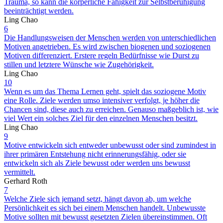
Trauma, so kann die körperliche Fähigkeit zur Selbstberuhigung
beeinträchtigt werden.
Ling Chao
6
Die Handlungsweisen der Menschen werden von unterschiedlichen
Motiven angetrieben. Es wird zwischen biogenen und soziogenen
Motiven differenziert. Erstere regeln Bedürfnisse wie Durst zu
stillen und letztere Wünsche wie Zugehörigkeit.
Ling Chao
10
Wenn es um das Thema Lernen geht, spielt das soziogene Motiv
eine Rolle. Ziele werden umso intensiver verfolgt, je höher die
Chancen sind, diese auch zu erreichen. Genauso maßgeblich ist, wie
viel Wert ein solches Ziel für den einzelnen Menschen besitzt.
Ling Chao
9
Motive entwickeln sich entweder unbewusst oder sind zumindest in
ihrer primären Entstehung nicht erinnerungsfähig, oder sie
entwickeln sich als Ziele bewusst oder werden uns bewusst
vermittelt.
Gerhard Roth
7
Welche Ziele sich jemand setzt, hängt davon ab, um welche
Persönlichkeit es sich bei einem Menschen handelt. Unbewusste
Motive sollten mit bewusst gesetzten Zielen übereinstimmen. Oft