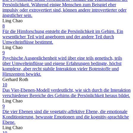
Persönlichkeit. Während einige Menschen zum Beispiel eher
impulsiv oder extrovertiert sind, können andere introvertierter oder
ängstlicher sein.
Ling Chao
8
Für die Hirnforschung entsteht die Persönlichkeit im Gehirn. Ein
wesentlicher Teil wird angeboren und der andere Teil durch
Umwelteinflüsse bestimmt.
Ling Chao
9
Psychische Ausgeglichenheit wird über eine teils genetisch, teils
über Umwelteinflüsse und eigene Erfahrungen bedingte, höchst
komplexe, aber recht stabile Interaktion vieler Botenstoffe und
Hirnzentren bewirkt.
Gerhard Roth
10
Das Vier-Ebenen-Modell verdeutlicht, wie sich durch die Interaktion
verschiedener Bereiche des Gehirns die Persönlichkeit heraus bildet.
Ling Chao
9
Die vier Ebenen sind die vegetativ-affektive Ebene, die emotionale
Konditionierung, bewusste Emotionen und die kognitiv-sprachliche
Ebene.
Ling Chao
10