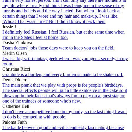
I am a very honest person, and I can only say there are moments in
my life where I really did think I was being me in the sense of my
morals and beliefs and the way I acted. But when I look back at
certain things that I wore and my hair and make-up, I was like,
'Whoa! That wasn't me!' But I didn't know it back then.
Jessie J
I definitely feel Russian. I feel Russian, but at the same time when
I'm in the States I feel at home, too.
Dasha Zhukova
Team doctors' jobs those days were to keep you on the field.
Merlin Olsen
I was a big sci-fi fantasy geek when I was younger... secretly, in my
room.
Christina Ricci
Gratitude is a burden, and every burden is made to be shaken off.
Denis Diderot
The main prank that we play with props is for people's birthdays.
The special effects people will put a little explosive in the cake so it
blows up in their face - that's always fun to play on a guest star, or
one of the trainees or someone who's new.
Catherine Bell
I don't have a competitive bone in my body, so the last thing I want
to do is be competing with people.
Paloma Faith
The battle between good and evil is endlessly fascinating because