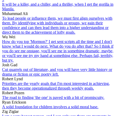
It will be a killer, and a chiller, and a thriller, when I get the gorilla in
Manila.
Muhammad Ali
To lead people or influence them, we must first align ourselves with
them. By identifying with individuals or groups, we gain their
confidence and can then lead them into a higher understanding or
direct them to the achievement of lofty goals.
Wu Wei
How do you top 'Mormon?' I get sent scripts all the time and I don't
know what I would do next. What do you do after that? So I think if
you do see me onstage, you'll see me in something dramatic, maybe,
or you'll see me try my hand at something else. Perhaps fail, terribly,
but try.
Josh Gad
Cut quarrels out of literature, and you will have very little history or
drama or fiction or epic poetry left.
Robert Lynd
Priorities are the yearly goals that I'm most interested in achieving,
then they become operationalized through weekly goals.
Robert Pozen
The road to finding 'the one' is paved with a bit of promiscuity.
Ryan Erickson
A solid foundation for children involves a solid moral base.
Zig Ziglar