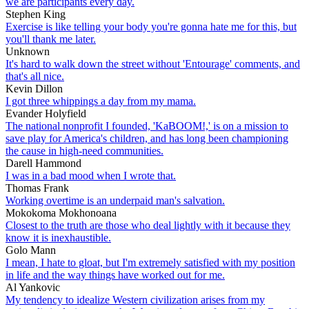
we are participants every day.
Stephen King
Exercise is like telling your body you're gonna hate me for this, but
you'll thank me later.
Unknown
It's hard to walk down the street without 'Entourage' comments, and
that's all nice.
Kevin Dillon
I got three whippings a day from my mama.
Evander Holyfield
The national nonprofit I founded, 'KaBOOM!,' is on a mission to
save play for America's children, and has long been championing
the cause in high-need communities.
Darell Hammond
I was in a bad mood when I wrote that.
Thomas Frank
Working overtime is an underpaid man's salvation.
Mokokoma Mokhonoana
Closest to the truth are those who deal lightly with it because they
know it is inexhaustible.
Golo Mann
I mean, I hate to gloat, but I'm extremely satisfied with my position
in life and the way things have worked out for me.
Al Yankovic
My tendency to idealize Western civilization arises from my