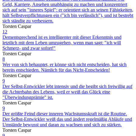
Geld, Karriere, Ansehen unabhängig zu machen und konzentriert
sich auf sein "inneres Spiel": er orientiert sich an seinen Fähigkeiten,
hält Selbstverpflichtungen ein ("ich bin verlässlich"), und ist bestrebt
sich ständig zu verbessern.
Torsten Caspar
12
Dementsprechend ist es intelligenter mit dieser Erkenntnis und
letztlich mit dem Leben umzugehen, wenn man sagt: "ich will
Schmerz- und zwar sofort!"
Torsten Caspar
8
Wer von sich behauptet, er könne sich nicht entscheiden, hat sich
bereits entschieden. Nämlich für das Nicht-Entscheiden!
Torsten Caspar
9
Der Selbst-Entwickler lebt intensiv und die begibt sich freiwillig auf
die Achterbahn des Lebens, weil er weiß das Glück eine
"Überwindungprämie" ist.
Torsten Caspar
9
Der größte Feind dieser inneren Wachstumsskraft ist die Routine.
Der Selbst-Entwickler weiß das und ändert regelmäßig Abläufe und
Umstände bewusst und daran zu wachsen und sich zu stärken.
Torsten Caspar
9