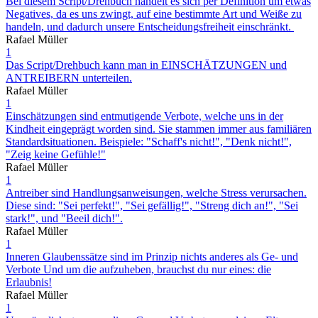
Bei diesem Script/Drehbuch handelt es sich per Definition um etwas
Negatives, da es uns zwingt, auf eine bestimmte Art und Weiße zu
handeln, und dadurch unsere Entscheidungsfreiheit einschränkt.
Rafael Müller
1
Das Script/Drehbuch kann man in EINSCHÄTZUNGEN und
ANTREIBERN unterteilen.
Rafael Müller
1
Einschätzungen sind entmutigende Verbote, welche uns in der
Kindheit eingeprägt worden sind. Sie stammen immer aus familiären
Standardsituationen. Beispiele: "Schaff's nicht!", "Denk nicht!",
"Zeig keine Gefühle!"
Rafael Müller
1
Antreiber sind Handlungsanweisungen, welche Stress verursachen.
Diese sind: "Sei perfekt!", "Sei gefällig!", "Streng dich an!", "Sei
stark!", und "Beeil dich!".
Rafael Müller
1
Inneren Glaubenssätze sind im Prinzip nichts anderes als Ge- und
Verbote Und um die aufzuheben, brauchst du nur eines: die
Erlaubnis!
Rafael Müller
1