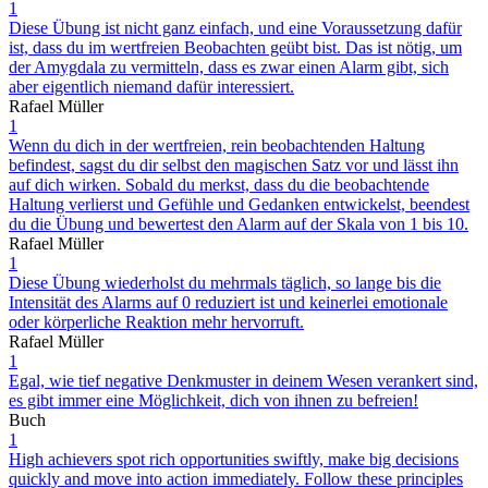
1
Diese Übung ist nicht ganz einfach, und eine Voraussetzung dafür
ist, dass du im wertfreien Beobachten geübt bist. Das ist nötig, um
der Amygdala zu vermitteln, dass es zwar einen Alarm gibt, sich
aber eigentlich niemand dafür interessiert.
Rafael Müller
1
Wenn du dich in der wertfreien, rein beobachtenden Haltung
befindest, sagst du dir selbst den magischen Satz vor und lässt ihn
auf dich wirken. Sobald du merkst, dass du die beobachtende
Haltung verlierst und Gefühle und Gedanken entwickelst, beendest
du die Übung und bewertest den Alarm auf der Skala von 1 bis 10.
Rafael Müller
1
Diese Übung wiederholst du mehrmals täglich, so lange bis die
Intensität des Alarms auf 0 reduziert ist und keinerlei emotionale
oder körperliche Reaktion mehr hervorruft.
Rafael Müller
1
Egal, wie tief negative Denkmuster in deinem Wesen verankert sind,
es gibt immer eine Möglichkeit, dich von ihnen zu befreien!
Buch
1
High achievers spot rich opportunities swiftly, make big decisions
quickly and move into action immediately. Follow these principles