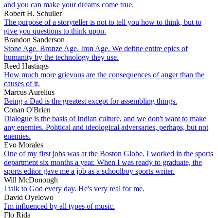
and you can make your dreams come true.
Robert H. Schuller
The purpose of a storyteller is not to tell you how to think, but to
give you questions to think upon.
Brandon Sanderson
Stone Age. Bronze Age. Iron Age. We define entire epics of
humanity by the technology they use.
Reed Hastings
How much more grievous are the consequences of anger than the
causes of it.
Marcus Aurelius
Being a Dad is the greatest except for assembling things.
Conan O'Brien
Dialogue is the basis of Indian culture, and we don't want to make
any enemies. Political and ideological adversaries, perhaps, but not
enemies.
Evo Morales
One of my first jobs was at the Boston Globe. I worked in the sports
department six months a year. When I was ready to graduate, the
sports editor gave me a job as a schoolboy sports writer.
Will McDonough
I talk to God every day. He's very real for me.
David Oyelowo
I'm influenced by all types of music.
Flo Rida