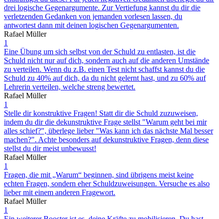
drei logische Gegenargumente. Zur Vertiefung kannst du dir die
verletzenden Gedanken von jemanden vorlesen lassen, du
antwortest dann mit deinen logischen Gegenargumenten.
Rafael Müller
1
Eine Übung um sich selbst von der Schuld zu entlasten, ist die
Schuld nicht nur auf dich, sondern auch auf die anderen Umstände
zu verteilen. Wenn du z.B. einen Test nicht schaffst kannst du die
Schuld zu 40% auf dich, da du nicht gelernt hast, und zu 60% auf
Lehrerin verteilen, welche streng bewertet.
Rafael Müller
1
Stelle dir konstruktive Fragen! Statt dir die Schuld zuzuweisen,
indem du dir die dekunstruktive Frage stellst "Warum geht bei mir
alles schief?", überlege lieber "Was kann ich das nächste Mal besser
machen?". Achte besonders auf dekunstruktive Fragen, denn diese
stellst du dir meist unbewusst!
Rafael Müller
1
Fragen, die mit „Warum“ beginnen, sind übrigens meist keine
echten Fragen, sondern eher Schuldzuweisungen. Versuche es also
lieber mit einem anderen Fragewort.
Rafael Müller
1
Ein weiterer Booster ist es, deine Kräfte zu mobilisieren. Du hast