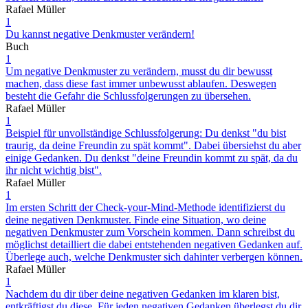
Rafael Müller
1
Du kannst negative Denkmuster verändern!
Buch
1
Um negative Denkmuster zu verändern, musst du dir bewusst
machen, dass diese fast immer unbewusst ablaufen. Deswegen
besteht die Gefahr die Schlussfolgerungen zu übersehen.
Rafael Müller
1
Beispiel für unvollständige Schlussfolgerung: Du denkst "du bist
traurig, da deine Freundin zu spät kommt". Dabei übersiehst du aber
einige Gedanken. Du denkst "deine Freundin kommt zu spät, da du
ihr nicht wichtig bist".
Rafael Müller
1
Im ersten Schritt der Check-your-Mind-Methode identifizierst du
deine negativen Denkmuster. Finde eine Situation, wo deine
negativen Denkmuster zum Vorschein kommen. Dann schreibst du
möglichst detailliert die dabei entstehenden negativen Gedanken auf.
Überlege auch, welche Denkmuster sich dahinter verbergen können.
Rafael Müller
1
Nachdem du dir über deine negativen Gedanken im klaren bist,
entkräftigst du diese. Für jeden negativen Gedanken überlegst du dir