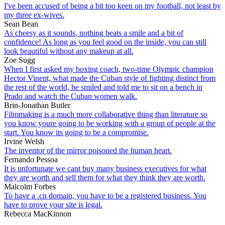
I've been accused of being a bit too keen on my football, not least by
my three ex-wives.
Sean Bean
As cheesy as it sounds, nothing beats a smile and a bit of
confidence! As long as you feel good on the inside, you can still
look beautiful without any makeup at all.
Zoe Sugg
When I first asked my boxing coach, two-time Olympic champion
Hector Vinent, what made the Cuban style of fighting distinct from
the rest of the world, he smiled and told me to sit on a bench in
Prado and watch the Cuban women walk.
Brin-Jonathan Butler
Filmmaking is a much more collaborative thing than literature so
you know youre going to be working with a group of people at the
start. You know its going to be a compromise.
Irvine Welsh
The inventor of the mirror poisoned the human heart.
Fernando Pessoa
It is unfortunate we cant buy many business executives for what
they are worth and sell them for what they think they are worth.
Malcolm Forbes
To have a .cn domain, you have to be a registered business. You
have to prove your site is legal.
Rebecca MacKinnon