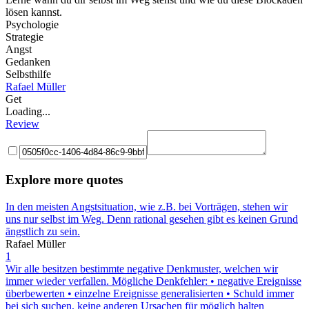
lösen kannst.
Psychologie
Strategie
Angst
Gedanken
Selbsthilfe
Rafael Müller
Get
Loading...
Review
Explore more quotes
In den meisten Angstsituation, wie z.B. bei Vorträgen, stehen wir
uns nur selbst im Weg. Denn rational gesehen gibt es keinen Grund
ängstlich zu sein.
Rafael Müller
1
Wir alle besitzen bestimmte negative Denkmuster, welchen wir
immer wieder verfallen. Mögliche Denkfehler: • negative Ereignisse
überbewerten • einzelne Ereignisse generalisierten • Schuld immer
bei sich suchen, keine anderen Ursachen für möglich halten