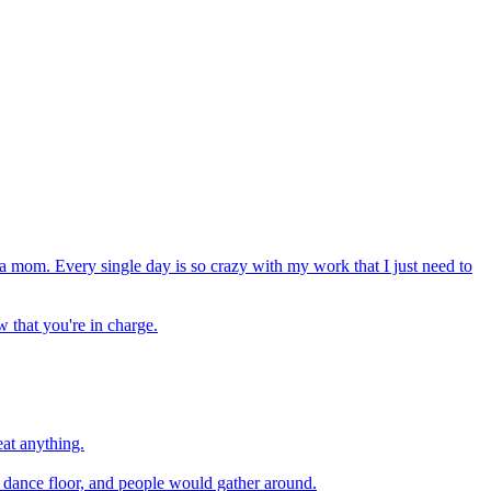
ng a mom. Every single day is so crazy with my work that I just need to
w that you're in charge.
eat anything.
e dance floor, and people would gather around.