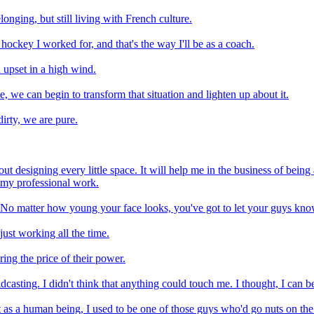
longing, but still living with French culture.
n hockey I worked for, and that's the way I'll be as a coach.
n upset in a high wind.
, we can begin to transform that situation and lighten up about it.
dirty, we are pure.
about designing every little space. It will help me in the business of bei
o my professional work.
e. No matter how young your face looks, you've got to let your guys kno
just working all the time.
ing the price of their power.
dcasting. I didn't think that anything could touch me. I thought, I can b
ut as a human being, I used to be one of those guys who'd go nuts on th