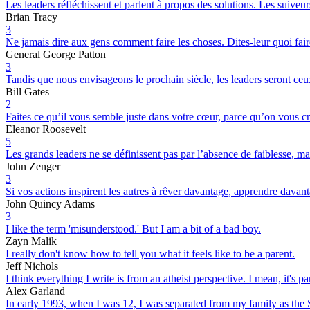
Les leaders réfléchissent et parlent à propos des solutions. Les suive
Brian Tracy
3
Ne jamais dire aux gens comment faire les choses. Dites-leur quoi faire
General George Patton
3
Tandis que nous envisageons le prochain siècle, les leaders seront ceux 
Bill Gates
2
Faites ce qu’il vous semble juste dans votre cœur, parce qu’on vous cr
Eleanor Roosevelt
5
Les grands leaders ne se définissent pas par l’absence de faiblesse, ma
John Zenger
3
Si vos actions inspirent les autres à rêver davantage, apprendre davan
John Quincy Adams
3
I like the term 'misunderstood.' But I am a bit of a bad boy.
Zayn Malik
I really don't know how to tell you what it feels like to be a parent.
Jeff Nichols
I think everything I write is from an atheist perspective. I mean, it's p
Alex Garland
In early 1993, when I was 12, I was separated from my family as the S