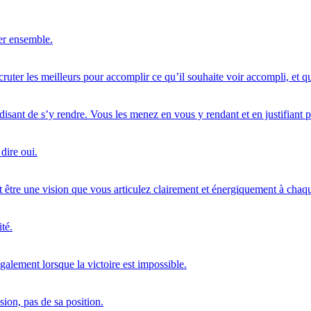
er ensemble.
ruter les meilleurs pour accomplir ce qu’il souhaite voir accompli, et qui 
isant de s’y rendre. Vous les menez en vous y rendant et en justifiant p
 dire oui.
t être une vision que vous articulez clairement et énergiquement à chaq
té.
également lorsque la victoire est impossible.
ion, pas de sa position.