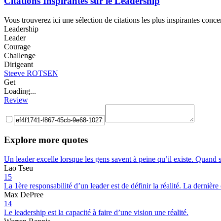
Citations Inspirantes sur le Leadership
Vous trouverez ici une sélection de citations les plus inspirantes conc
Leadership
Leader
Courage
Challenge
Dirigeant
Steeve ROTSEN
Get
Loading...
Review
Explore more quotes
Un leader excelle lorsque les gens savent à peine qu’il existe. Quand son
Lao Tseu
15
La 1ère responsabilité d’un leader est de définir la réalité. La dernière 
Max DePree
14
Le leadership est la capacité à faire d’une vision une réalité.