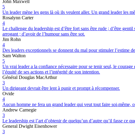
John Maxwell
5
Un leader mène les gens là où ils veulent aller. Un grand leader les mèn
Rosalynn Carter
4
Le challenge du leadership est d’être fort sans être rude ; d’être gentil 
arrogant ; d’avoir de l’humour sans être sot.
Jim Rohn
4
Des leaders exceptionnels se donnent du mal pour stimuler l’estime de 
Sam Walton
5
Un vrai leader a la confiance nécessaire pour se tenir seul, le courage
l’équité de ses actions et l’intégrité de son intention.
Général Douglas MacArthur
3
Un dirigeant devrait être lent à punir et prompt à récompenser.
Ovide
4
Aucun homme ne fera un grand leader qui veut tout faire soi-même, ou 
Andrew Carnegie
3
Le leadership est l’art d’obtenir de quelqu’un d’autre qu’il fasse ce qu
General Dwight Eisenhower
3