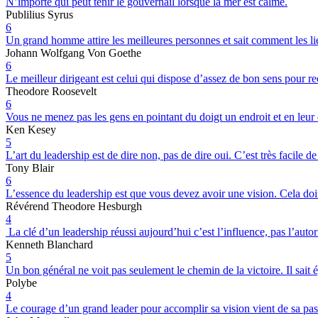
N’importe qui peut tenir le gouvernail lorsque la mer est calme.
Publilius Syrus
6
Un grand homme attire les meilleures personnes et sait comment les li
Johann Wolfgang Von Goethe
6
Le meilleur dirigeant est celui qui dispose d’assez de bon sens pour rec
Theodore Roosevelt
6
Vous ne menez pas les gens en pointant du doigt un endroit et en leur d
Ken Kesey
5
L’art du leadership est de dire non, pas de dire oui. C’est très facile de
Tony Blair
6
L’essence du leadership est que vous devez avoir une vision. Cela doi
Révérend Theodore Hesburgh
4
La clé d’un leadership réussi aujourd’hui c’est l’influence, pas l’autori
Kenneth Blanchard
5
Un bon général ne voit pas seulement le chemin de la victoire. Il sait 
Polybe
4
Le courage d’un grand leader pour accomplir sa vision vient de sa pass