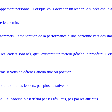
loppement personnel. Lorsque vous devenez un leader, le succès est lié
re le chemin.
 sommets, l’amélioration de la performance d’une personne vers des stand
s leaders sont nés, qu’il existerait un facteur génétique prédéfini. Cela
me si vous ne détenez aucun titre ou position.
duire d’autres leaders, pas plus de suiveurs.
. Le leadership est défini par les résultats, pas par les attributs.