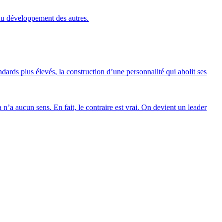
 au développement des autres.
ards plus élevés, la construction d’une personnalité qui abolit ses
 n’a aucun sens. En fait, le contraire est vrai. On devient un leader