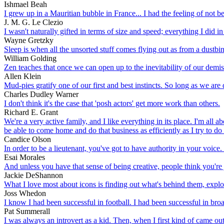
Ishmael Beah
I grew up in a Mauritian bubble in France... I had the feeling of not be
J. M. G. Le Clezio
I wasn't naturally gifted in terms of size and speed; everything I did i
Wayne Gretzky
Sleep is when all the unsorted stuff comes flying out as from a dustbi
William Golding
Zen teaches that once we can open up to the inevitability of our demise
Allen Klein
Mud-pies gratify one of our first and best instincts. So long as we are 
Charles Dudley Warner
I don't think it's the case that 'posh actors' get more work than others.
Richard E. Grant
We're a very active family, and I like everything in its place. I'm all 
be able to come home and do that business as efficiently as I try to d
Candice Olson
In order to be a lieutenant, you've got to have authority in your voic
Esai Morales
And unless you have that sense of being creative, people think you're 
Jackie DeShannon
What I love most about icons is finding out what's behind them, explor
Joss Whedon
I know I had been successful in football. I had been successful in broa
Pat Summerall
I was always an introvert as a kid. Then, when I first kind of came o