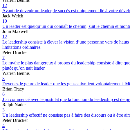
Warren Bennis
12
Avant de devenir un leader, le succès est uniquement lié à votre déve
Jack Welch
10
Un leader est quelqu’un qui connaît le chemin, suit le chemin et mont
John Maxwell
12
Le leadership consiste à élever la vision d’une personne vers de hauts
limitations ordinaires.
Peter Drucker
7
Le mythe le plus dangereux à propos du leadership consiste à dire que le
plutôt qu’on nait leader.
Warren Bennis
8
Devenez le genre de leader que les gens suivraient volontairement. Mê
Brian Tracy
6
J’ai commencé avec le postulat que la fonction du leadership est de pro
Ralph Nader
3
Un leadership effectif ne consiste pas à faire des discours ou à être aimé
Peter Drucker
4