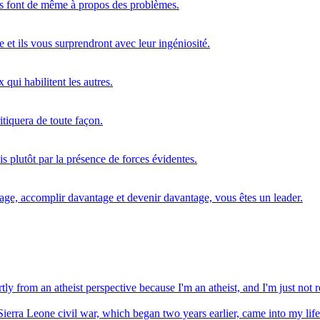
urs font de même à propos des problèmes.
 et ils vous surprendront avec leur ingéniosité.
qui habilitent les autres.
itiquera de toute façon.
is plutôt par la présence de forces évidentes.
tage, accomplir davantage et devenir davantage, vous êtes un leader.
artly from an atheist perspective because I'm an atheist, and I'm just not r
ierra Leone civil war, which began two years earlier, came into my life