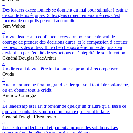
4
Des leaders exceptionnels se donnent du mal pour stimuler l’estime
de soi de leurs équipes. Si les gens croient en eux-mêmes, c’est
incroyable ce qu’ils peuvent accomplir.
Sam Walton
5
Un vrai leader a la confiance nécessaire pour se tenir seul, le
courage de prendre des decisions dures, et la compassion d’écouter
les besoins des autres. Il ne cherche pas à être un leader, mais en
devient un par l’équité de ses actions et l’intégrité de son intention.
Général Douglas MacArthur
3
Un dirigeant devrait être lent à punir et prompt à récompenser.
Ovide
4
Aucun homme ne fera un grand leader qui veut tout faire soi-même,
ou en obtenir tout le crédit.
Andrew Carnegie
3
Le leadership est l’art d’obtenir de quelqu’un d’autre qu’il fasse ce
que vous souhaitez voir accompli parce qu’il veut le faire.
General Dwight Eisenhower
3
Les leaders réfléchissent et parlent à propos des solutions. Les
suiveurs font de même à propos des problèmes.