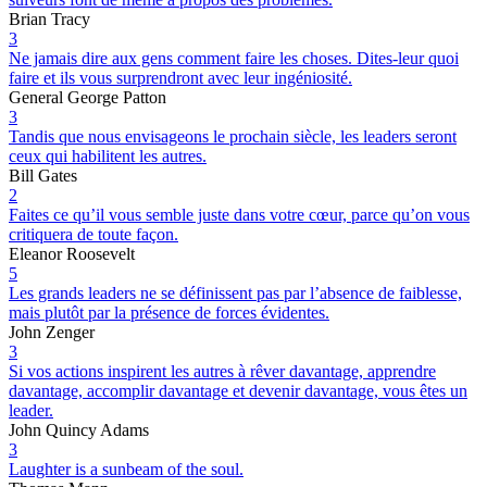
Brian Tracy
3
Ne jamais dire aux gens comment faire les choses. Dites-leur quoi
faire et ils vous surprendront avec leur ingéniosité.
General George Patton
3
Tandis que nous envisageons le prochain siècle, les leaders seront
ceux qui habilitent les autres.
Bill Gates
2
Faites ce qu’il vous semble juste dans votre cœur, parce qu’on vous
critiquera de toute façon.
Eleanor Roosevelt
5
Les grands leaders ne se définissent pas par l’absence de faiblesse,
mais plutôt par la présence de forces évidentes.
John Zenger
3
Si vos actions inspirent les autres à rêver davantage, apprendre
davantage, accomplir davantage et devenir davantage, vous êtes un
leader.
John Quincy Adams
3
Laughter is a sunbeam of the soul.