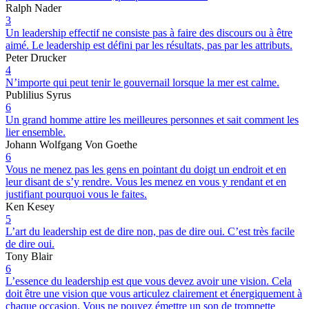
Ralph Nader
3
Un leadership effectif ne consiste pas à faire des discours ou à être
aimé. Le leadership est défini par les résultats, pas par les attributs.
Peter Drucker
4
N’importe qui peut tenir le gouvernail lorsque la mer est calme.
Publilius Syrus
6
Un grand homme attire les meilleures personnes et sait comment les
lier ensemble.
Johann Wolfgang Von Goethe
6
Vous ne menez pas les gens en pointant du doigt un endroit et en
leur disant de s’y rendre. Vous les menez en vous y rendant et en
justifiant pourquoi vous le faites.
Ken Kesey
5
L’art du leadership est de dire non, pas de dire oui. C’est très facile
de dire oui.
Tony Blair
6
L’essence du leadership est que vous devez avoir une vision. Cela
doit être une vision que vous articulez clairement et énergiquement à
chaque occasion. Vous ne pouvez émettre un son de trompette