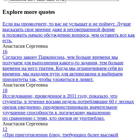
Explore more quotes
Если вы промолчите, то вас не услышат и не поймут. Лучше
высказать свое мнение даже в несовершенной форме
и положить начало обсуждению вопроса, чем оставить все как
есть.
Анастасия Сергеевна
16
Согласно закону Паркинсона, чем больше времени мы
получаем для выполнения какого-то задания, тем больше
времени на него тратим. Когда мы ограничиваем себя во
времени, мы находим пути для активизации и выбираем
приоритеты так, чтобы уложиться в лимит.
Анастасия Сергеевна
18
Исследование, проведенное в 2011 году, показало, что
студенты, в течение восьми недель потреблявшие 60 г лесных
орехов ежедневно, продемонстрировали значительное
улучшение способности к логическому мышлению
по сравнению с теми, кто орехов не употреблял.
Анастасия Сергеевна
12
«При приготовлении блюд, требующих более высокой