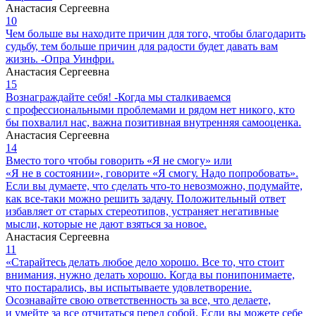
Анастасия Сергеевна
10
Чем больше вы находите причин для того, чтобы благодарить
судьбу, тем больше причин для радости будет давать вам
жизнь. -Опра Уинфри.
Анастасия Сергеевна
15
Вознаграждайте себя! -Когда мы сталкиваемся
с профессиональными проблемами и рядом нет никого, кто
бы похвалил нас, важна позитивная внутренняя самооценка.
Анастасия Сергеевна
14
Вместо того чтобы говорить «Я не смогу» или
«Я не в состоянии», говорите «Я смогу. Надо попробовать».
Если вы думаете, что сделать что-то невозможно, подумайте,
как все-таки можно решить задачу. Положительный ответ
избавляет от старых стереотипов, устраняет негативные
мысли, которые не дают взяться за новое.
Анастасия Сергеевна
11
«Старайтесь делать любое дело хорошо. Все то, что стоит
внимания, нужно делать хорошо. Когда вы понипонимаете,
что постарались, вы испытываете удовлетворение.
Осознавайте свою ответственность за все, что делаете,
и умейте за все отчитаться перед собой. Если вы можете себе