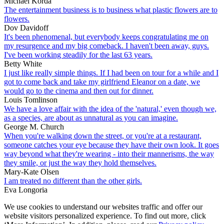
Michael Korda
The entertainment business is to business what plastic flowers are to
flowers.
Dov Davidoff
It's been phenomenal, but everybody keeps congratulating me on
my resurgence and my big comeback. I haven't been away, guys.
I've been working steadily for the last 63 years.
Betty White
I just like really simple things. If I had been on tour for a while and I
got to come back and take my girlfriend Eleanor on a date, we
would go to the cinema and then out for dinner.
Louis Tomlinson
We have a love affair with the idea of the 'natural,' even though we,
as a species, are about as unnatural as you can imagine.
George M. Church
When you're walking down the street, or you're at a restaurant,
someone catches your eye because they have their own look. It goes
way beyond what they're wearing - into their mannerisms, the way
they smile, or just the way they hold themselves.
Mary-Kate Olsen
I am treated no different than the other girls.
Eva Longoria
We use cookies to understand our websites traffic and offer our
website visitors personalized experience. To find out more, click