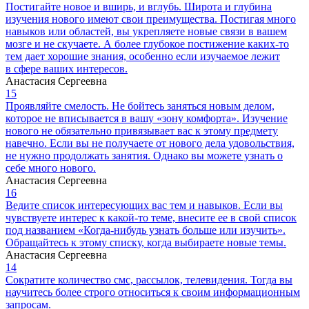
Постигайте новое и вширь, и вглубь. Широта и глубина
изучения нового имеют свои преимущества. Постигая много
навыков или областей, вы укрепляете новые связи в вашем
мозге и не скучаете. А более глубокое постижение каких-то
тем дает хорошие знания, особенно если изучаемое лежит
в сфере ваших интересов.
Анастасия Сергеевна
15
Проявляйте смелость. Не бойтесь заняться новым делом,
которое не вписывается в вашу «зону комфорта». Изучение
нового не обязательно привязывает вас к этому предмету
навечно. Если вы не получаете от нового дела удовольствия,
не нужно продолжать занятия. Однако вы можете узнать о
себе много нового.
Анастасия Сергеевна
16
Ведите список интересующих вас тем и навыков. Если вы
чувствуете интерес к какой-то теме, внесите ее в свой список
под названием «Когда-нибудь узнать больше или изучить».
Обращайтесь к этому списку, когда выбираете новые темы.
Анастасия Сергеевна
14
Сократите количество смс, рассылок, телевидения. Тогда вы
научитесь более строго относиться к своим информационным
запросам.