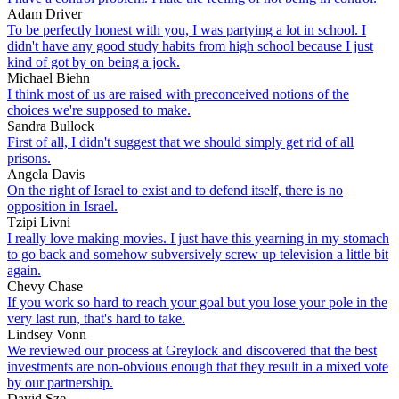
Adam Driver
To be perfectly honest with you, I was partying a lot in school. I
didn't have any good study habits from high school because I just
kind of got by on being a jock.
Michael Biehn
I think most of us are raised with preconceived notions of the
choices we're supposed to make.
Sandra Bullock
First of all, I didn't suggest that we should simply get rid of all
prisons.
Angela Davis
On the right of Israel to exist and to defend itself, there is no
opposition in Israel.
Tzipi Livni
I really love making movies. I just have this yearning in my stomach
to go back and somehow subversively screw up television a little bit
again.
Chevy Chase
If you work so hard to reach your goal but you lose your pole in the
very last run, that's hard to take.
Lindsey Vonn
We reviewed our process at Greylock and discovered that the best
investments are non-obvious enough that they result in a mixed vote
by our partnership.
David Sze