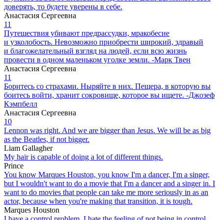
доверять, то будете уверены в себе.
Анастасия Сергеевна
11
Путешествия убивают предрассудки, мракобесие
и узколобость. Невозможно приобрести широкий, здравый
и благожелательный взгляд на людей, если всю жизнь
провести в одном маленьком уголке земли. -Марк Твен
Анастасия Сергеевна
11
Боритесь со страхами. Ныряйте в них. Пещера, в которую вы
боитесь войти, хранит сокровище, которое­ вы ищете. -Джозеф
Кэмпбелл
Анастасия Сергеевна
10
Lennon was right. And we are bigger than Jesus. We will be as big
as the Beatles, if not bigger.
Liam Gallagher
My hair is capable of doing a lot of different things.
Prince
You know Marques Houston, you know I'm a dancer, I'm a singer,
but I wouldn't want to do a movie that I'm a dancer and a singer in. I
want to do movies that people can take me more seriously in as an
actor, because when you're making that transition, it is tough.
Marques Houston
I have a control problem. I hate the feeling of not being in control.