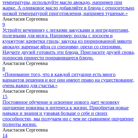
температуры, используйте масло авокадо, например при
жарке. А оливковое масло добавляйте в блюда с относительно
низкой температурой приготовления, например тушеные.»
Анастасия Сергеевна
9
Устройте вечеринку с легкими закусками и ингредиентами,
полезными для мозга. Например: роллы с лососем и
кунжутом; креветки гриль; закус­ка из пюрированной мякоти
авокадо; вареные яйца со специями; орехи со специями.
Научите друзей готовить эти блюда. Пригласите друзей снова,
попросив принести понравившееся блюдо.
Анастасия Сергеевна
8
«Понимание того, что в каждой ситуации есть много
вариантов решения и все они имеют право на существование,
очень важно для счастья.»
Анастасия Сергеевна
15
Постоянное обучение и освоение нового дает человеку
ощущение новизны и интереса к жизни. Приобретая новые
навыки и знания и узнавая больше о себе и своих
способностях, мы получаем ни с чем не сравнимое ощущение
полноты жизни.
Анастасия Сергеевна
14