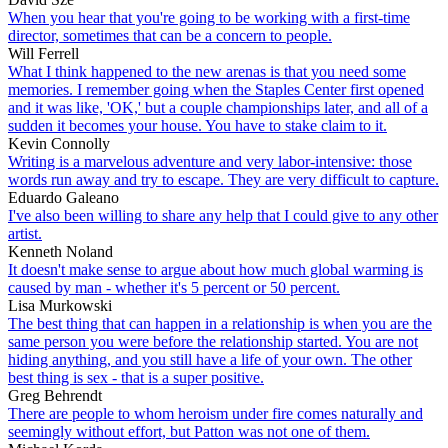
When you hear that you're going to be working with a first-time
director, sometimes that can be a concern to people.
Will Ferrell
What I think happened to the new arenas is that you need some
memories. I remember going when the Staples Center first opened
and it was like, 'OK,' but a couple championships later, and all of a
sudden it becomes your house. You have to stake claim to it.
Kevin Connolly
Writing is a marvelous adventure and very labor-intensive: those
words run away and try to escape. They are very difficult to capture.
Eduardo Galeano
I've also been willing to share any help that I could give to any other
artist.
Kenneth Noland
It doesn't make sense to argue about how much global warming is
caused by man - whether it's 5 percent or 50 percent.
Lisa Murkowski
The best thing that can happen in a relationship is when you are the
same person you were before the relationship started. You are not
hiding anything, and you still have a life of your own. The other
best thing is sex - that is a super positive.
Greg Behrendt
There are people to whom heroism under fire comes naturally and
seemingly without effort, but Patton was not one of them.